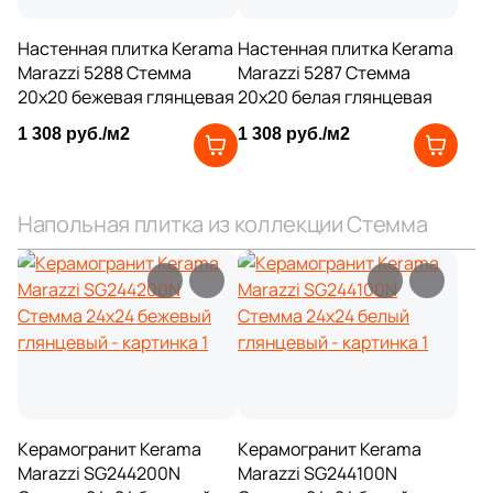
3
19x42.4 (
)
1
20x3 (
)
Настенная плитка Kerama
Настенная плитка Kerama
Marazzi 5288 Стемма
Marazzi 5287 Стемма
3
20x30.5 (
)
20x20 бежевая глянцевая
20x20 белая глянцевая
5
20x25 (
)
1 308 руб./м2
1 308 руб./м2
1
20x6.5 (
)
1
20x31 (
)
Напольная плитка из коллекции Стемма
2
20x11.2 (
)
1
20.1x20.1 (
)
1
20x120 (
)
2
22.5x22.5 (
)
1
24.5x19 (
)
Керамогранит Kerama
Керамогранит Kerama
1
24.5x15 (
)
Marazzi SG244200N
Marazzi SG244100N