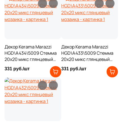
3
29.5x20 (
)
3
29x12 (
)
3
29.5x15 (
)
3
30x20 (
)
Декор Kerama Marazzi
Декор Kerama Marazzi
1
30x11.2 (
)
HGD\A434\5009 Стемма
HGD\A433\5009 Стемма
20x20 микс глянцевый
14
20x20 микс глянцевый
30x12 (
)
мозаика
мозаика
331 руб./шт
331 руб./шт
2
30x10.8 (
)
1
30x11.8 (
)
7
30x23 (
)
10
30x7.2 (
)
2
30x12.5 (
)
28
30x15 (
)