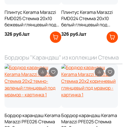
28
80x5.5 (
)
Плинтус Kerama Marazzi
Плинтус Kerama Marazzi
13
89.5x16 (
)
FMD025 Стемма 20x10
FMD024 Стемма 20x10
бежевый глянцевый под
белый глянцевый под
12
90x7.2 (
)
мрамор
мрамор
326 руб./шт
326 руб./шт
4
90x5.5 (
)
5
90x90 (
)
Бордюры "Карандаш" из коллекции Стемма
1
100x16 (
)
3
120x9 (
)
20
120x6.5 (
)
28
120x5.5 (
)
12
120x20 (
)
Бордюр карандаш Kerama
Бордюр карандаш Kerama
Marazzi PFE026 Стемма
Marazzi PFE025 Стемма