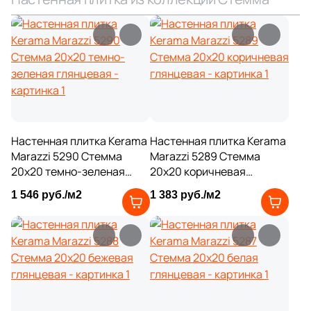
1
15x31.6 (
)
2
15x28 (
)
8
15x30 (
)
1
15x80 (
)
2
15x32 (
)
Настенная плитка Kerama
Настенная плитка Kerama
4
15.8x30 (
)
Marazzi 5290 Стемма
Marazzi 5289 Стемма
20x20 темно-зеленая
20x20 коричневая
1
16x40 (
)
глянцевая
глянцевая
1 546 руб./м2
1 383 руб./м2
7
17.5х42.3 (
)
3
17.5x30.5 (
)
2
19x20 (
)
1
19x20.5 (
)