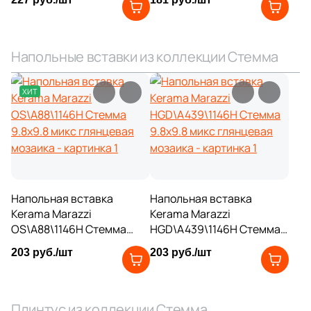
8
39,6x8 (
)
3
39.6x39.6 (
)
Напольные вставки из коллекции Стемма
5
39.6x8 (
)
ХИТ
4
39.8x8 (
)
1
40х25 (
)
4
40.2x7.6 (
)
1
40.2x40.2 (
)
Напольная вставка
Напольная вставка
10
40x20 (
)
Kerama Marazzi
Kerama Marazzi
OS\A88\1146H Стемма
HGD\A439\1146H Стемма
10
42.4x42.4 (
)
9.8x9.8 микс глянцевая
9.8x9.8 микс глянцевая
203 руб./шт
203 руб./шт
мозаика
мозаика
5
50x8 (
)
1
50.5x50.5 (
)
Плинтус из коллекции Стемма