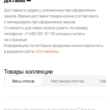
Доставка
80
9.5x60 (
)
Доставка по адресу, указанному при оформлении
1
10x25 (
)
заказа. Время доставки товара можно согласовать
с менеджером при оформлении заказа.
8
10x60 (
)
Стоимость доставки можно узнать по номеру
телефона:
+7 495 120-37-00
или рассчитать
4
10x31.7 (
)
на странице.
1
10x20 (
)
Информацию по оптовым продажам можно прочитать
в разделе сайта
«Оптовикам».
1
11x30 (
)
16
12x30 (
)
Товары коллекции
2
12x20 (
)
1
Весь список
Настенная плитка
Напо
14.5x27 (
)
9
14.8x14.8 (
)
6
15x60 (
)
3
Настенная плитка из коллекции Стемма
15x25 (
)