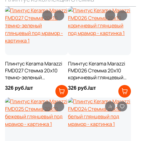
4
59x59 (
)
4
59x7.2 (
)
6
60х9.5 (
)
12
60x7.6 (
)
87
60x7.2 (
)
46
60x7.5 (
)
Плинтус Kerama Marazzi
Плинтус Kerama Marazzi
FMD027 Стемма 20x10
FMD026 Стемма 20x10
4
60x6.5 (
)
темно-зеленый
коричневый глянцевый
глянцевый под мрамор
под мрамор
44
60x5.5 (
)
326 руб./шт
326 руб./шт
21
60x9.5 (
)
14
60x9,5 (
)
4
75x7.2 (
)
52
80x7.2 (
)