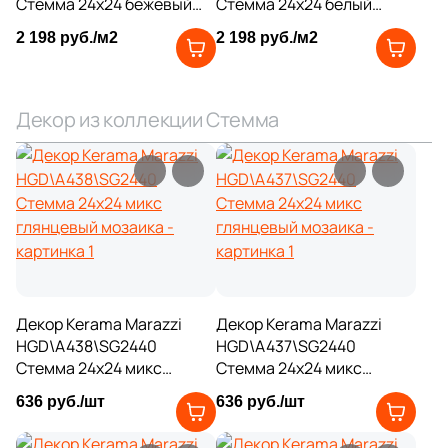
Стемма 24x24 бежевый
Стемма 24x24 белый
1
24.5x13 (
)
глянцевый
глянцевый
2 198 руб./м2
2 198 руб./м2
1
24.5x20 (
)
1
24.5x19.5 (
)
Декор из коллекции Стемма
6
25x7.5 (
)
3
25x20 (
)
1
25x10 (
)
6
25х15 (
)
24
25x15 (
)
1
28x15 (
)
Декор Kerama Marazzi
Декор Kerama Marazzi
HGD\A438\SG2440
HGD\A437\SG2440
2
29x15 (
)
Стемма 24x24 микс
Стемма 24x24 микс
глянцевый мозаика
глянцевый мозаика
2
29.5x16 (
)
636 руб./шт
636 руб./шт
2
29x6 (
)