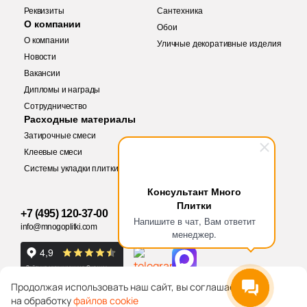
Реквизиты
Сантехника
О компании
Обои
О компании
Уличные декоративные изделия
Новости
Вакансии
Дипломы и награды
Купить в 1 клик
Сотрудничество
Заявка на бесплатный 3D дизайн
Расходные материалы
Затирочные смеси
Обратная связь
Клеевые смеси
Системы укладки плитки
Количество
Ваше имя
Консультант Много
Плитки
+7 (495) 120-37-00
Ваше имя
Напишите в чат, Вам ответит
info@mnogoplitki.com
менеджер.
Телефон
Общая стоимость
326 руб.
Телефон
Продолжая использовать наш сайт, вы соглашаетесь
на обработку
файлов cookie