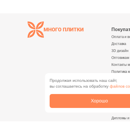
Покупа
Оплата и в
Доставка
3D дизайн
Оптовикам
Контакты м
Политика 
Реквизиты
Продолжая использовать наш сайт,
вы соглашаетесь на обработку
файлов co
О комп
О компани
Хорошо
Новости
Вакансии
Дипломы и
Найти магазин
Сотруднич
или пункт выдачи на карте