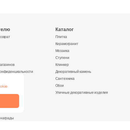
телю
Каталог
озврат
Плитка
Керамогранит
Мозаика
Ступени
агазинов
Клинкер
конфиденциальности
Декоративный камень
Сантехника
Обои
okie
ании
Уличные декоративные изделия
и
 награды
ество