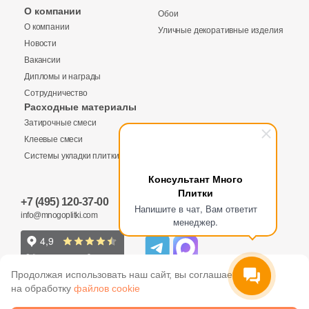
Бетон
О компании
Обои
О компании
Уличные декоративные изделия
Новости
Размер, см
Вакансии
20x20
Дипломы и награды
Сотрудничество
Расходные материалы
20x40
Затирочные смеси
Клеевые смеси
40x80
Системы укладки плитки
Консультант Много
Плитки
30x60
+7 (495) 120-37-00
Напишите в чат, Вам ответит
info@mnogoplitki.com
менеджер.
60x60
60x120
Продолжая использовать наш сайт, вы соглашаетесь
на обработку
файлов cookie