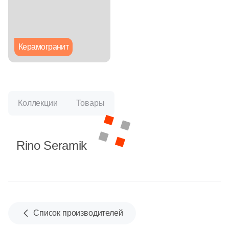
Глазурованная глянцевая
Глазурованная матовая
Керамогранит
Лаппатированная
Полированная
Коллекции
Товары
Цвет
Rino Seramik
Белая
Бежевая
Серая
Список производителей