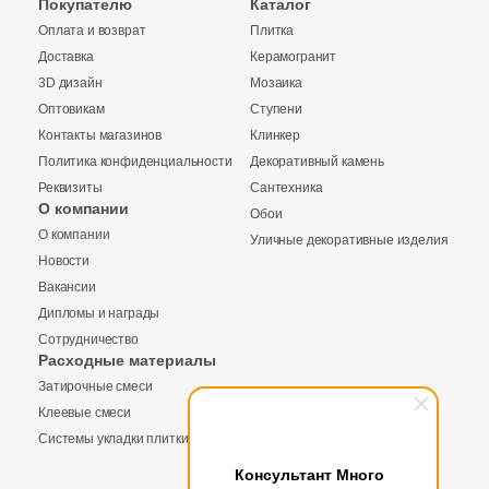
Покупателю
Каталог
Бетон
Оплата и возврат
Плитка
Доставка
Керамогранит
Размер, см
3D дизайн
Мозаика
Оптовикам
Ступени
20x20
Контакты магазинов
Клинкер
Политика конфиденциальности
Декоративный камень
20x40
Реквизиты
Сантехника
О компании
Обои
О компании
Уличные декоративные изделия
40x80
Новости
Вакансии
30x60
Дипломы и награды
Сотрудничество
Расходные материалы
60x60
Затирочные смеси
Клеевые смеси
60x120
Системы укладки плитки
Консультант Много