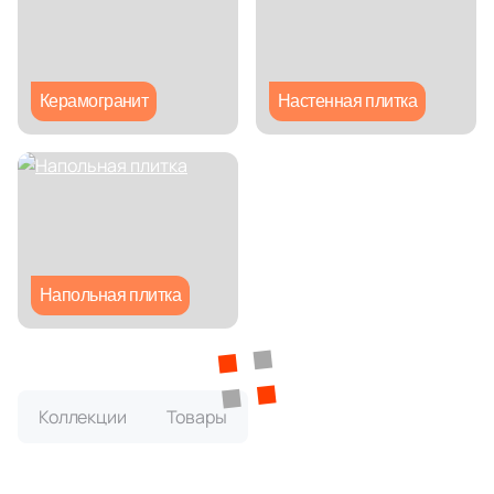
Глазурованная глянцевая
Глазурованная матовая
Керамогранит
Настенная плитка
Лаппатированная
Полированная
Цвет
Напольная плитка
Белая
Бежевая
Коллекции
Товары
Серая