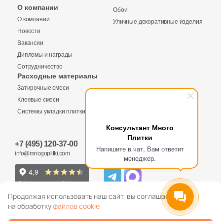
Бетон
О компании
Обои
О компании
Уличные декоративные изделия
Новости
Размер, см
Вакансии
20x20
Дипломы и награды
Сотрудничество
Расходные материалы
20x40
Затирочные смеси
Клеевые смеси
40x80
Системы укладки плитки
Консультант Много
Плитки
30x60
+7 (495) 120-37-00
Напишите в чат, Вам ответит
info@mnogoplitki.com
менеджер.
60x60
60x120
Продолжая использовать наш сайт, вы соглашаетесь
на обработку
файлов cookie