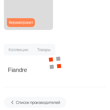
Глазурованная глянцевая
Глазурованная матовая
Керамогранит
Лаппатированная
Полированная
Коллекции
Товары
Цвет
Fiandre
Белая
Бежевая
Серая
Список производителей