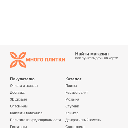
Синяя и голубая
Коричневая
Черная
Тема (рисунок на плитке)
Найти магазин
или пункт выдачи на карте
Моноколор
Покупателю
Каталог
Дерево
Оплата и возврат
Плитка
Доставка
Керамогранит
Мрамор
3D дизайн
Мозаика
Оптовикам
Ступени
Камень
Контакты магазинов
Клинкер
Политика конфиденциальности
Декоративный камень
Реквизиты
Сантехника