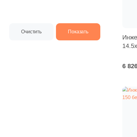
Инже
14.5
6 82