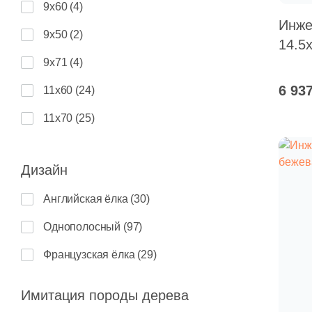
9x60 (
4
)
Инже
9x50 (
2
)
14.5
9x71 (
4
)
6 93
11x60 (
24
)
11x70 (
25
)
14.5x40-150 (
26
)
Дизайн
14.5x40-130 (
27
)
Английская ёлка (
30
)
18x40-150 (
22
)
Однополосный (
97
)
18x40-130 (
22
)
Французская ёлка (
29
)
Имитация породы дерева