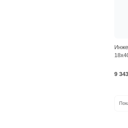
Инже
18x4
9 34
Пок