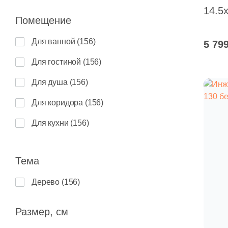
С
Ш
П
14.5
К
«
с
Помещение
Ч
с
Ф
Для ванной (
156
)
С
5 79
К
п
Для гостиной (
156
)
П
П
Б
Для душа (
156
)
Ф
Для коридора (
156
)
Ш
Для кухни (
156
)
В
Для общественных помещений
(
156
)
Тема
Для офиса (
156
)
Дерево (
156
)
Для туалета (
156
)
Размер, см