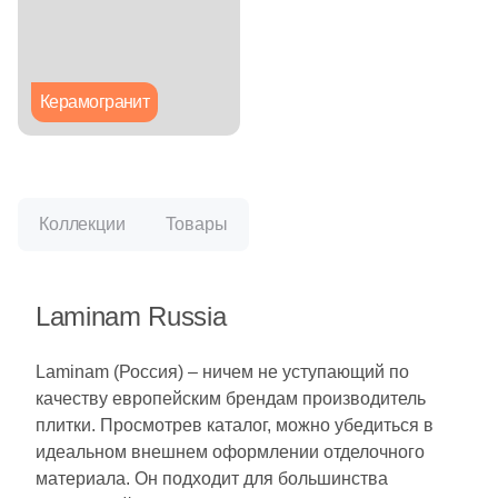
Глазурованная глянцевая
Глазурованная матовая
Керамогранит
Лаппатированная
Полированная
Коллекции
Товары
Цвет
Laminam Russia
Белая
Laminam (Россия) – ничем не уступающий по
Бежевая
качеству европейским брендам производитель
плитки. Просмотрев каталог, можно убедиться в
Серая
идеальном внешнем оформлении отделочного
материала. Он подходит для большинства