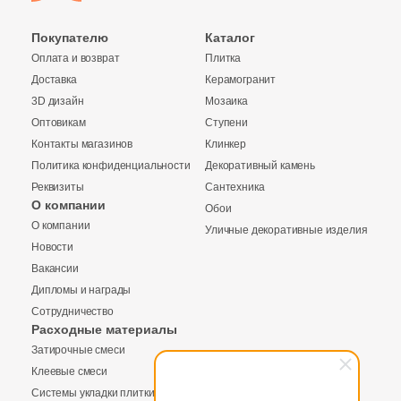
Производитель
Покупателю
Каталог
Kerama Marazzi
Оплата и возврат
Плитка
Доставка
Керамогранит
Laparet
3D дизайн
Мозаика
Оптовикам
Ступени
Контакты магазинов
Клинкер
Altacera
Политика конфиденциальности
Декоративный камень
Реквизиты
Сантехника
Alma Ceramica
О компании
Обои
О компании
Уличные декоративные изделия
Новости
Delacora
Вакансии
Дипломы и награды
New Trend
Сотрудничество
Расходные материалы
Затирочные смеси
Страна
Клеевые смеси
Системы укладки плитки
Россия