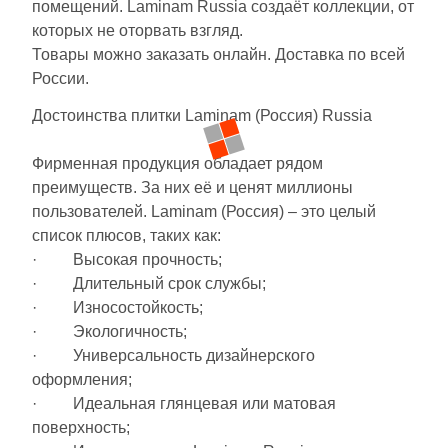
помещений. Laminam Russia создаёт коллекции, от
Синяя и голубая
которых не оторвать взгляд.
Товары можно заказать онлайн. Доставка по всей
Коричневая
России.
Достоинства плитки Laminam (Россия) Russia
Черная
Фирменная продукция обладает рядом
Тема (рисунок на плитке)
преимуществ. За них её и ценят миллионы
пользователей. Laminam (Россия) – это целый
Моноколор
список плюсов, таких как:
· Высокая прочность;
Дерево
· Длительный срок службы;
· Износостойкость;
· Экологичность;
Мрамор
· Универсальность дизайнерского
оформления;
Камень
· Идеальная глянцевая или матовая
поверхность;