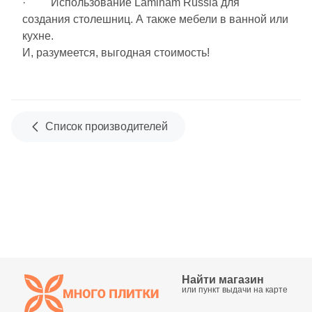
· Использование Laminam Russia для
Бетон
создания столешниц. А также мебели в ванной или
кухне.
Размер, см
И, разумеется, выгодная стоимость!
20x20
20x40
Список производителей
40x80
30x60
60x60
60x120
Найти магазин
или пункт выдачи на карте