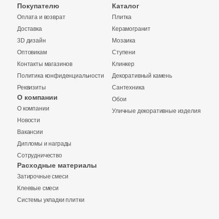
Синяя и голубая
Покупателю
Каталог
Оплата и возврат
Плитка
Доставка
Керамогранит
Коричневая
3D дизайн
Мозаика
Оптовикам
Ступени
Черная
Контакты магазинов
Клинкер
Политика конфиденциальности
Декоративный камень
Реквизиты
Сантехника
Тема (рисунок на плитке)
О компании
Обои
О компании
Моноколор
Уличные декоративные изделия
Новости
Вакансии
Дерево
Дипломы и награды
Сотрудничество
Расходные материалы
Мрамор
Затирочные смеси
Клеевые смеси
Камень
Системы укладки плитки