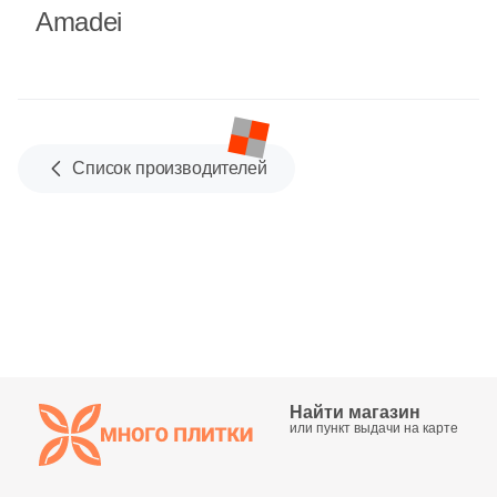
Глазурованная глянцевая
Amadei
Глазурованная матовая
Лаппатированная
Список производителей
Полированная
Цвет
Белая
Бежевая
Найти магазин
или пункт выдачи на карте
Серая