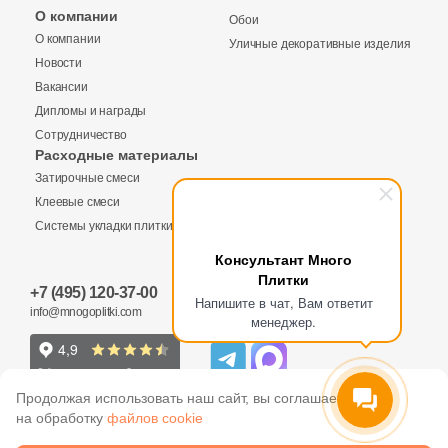
Бетон
О компании
Обои
О компании
Уличные декоративные изделия
Новости
Размер, см
Вакансии
20x20
Дипломы и награды
Сотрудничество
Расходные материалы
20x40
Затирочные смеси
Клеевые смеси
40x80
Системы укладки плитки
Консультант Много
Плитки
30x60
+7 (495) 120-37-00
Напишите в чат, Вам ответит
info@mnogoplitki.com
менеджер.
60x60
60x120
Продолжая использовать наш сайт, вы соглашаетесь
на обработку
файлов cookie