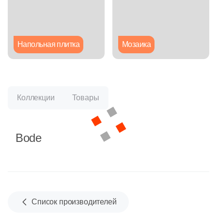
Глазурованная глянцевая
Глазурованная матовая
Напольная плитка
Мозаика
Лаппатированная
Полированная
Коллекции
Товары
Цвет
Bode
Белая
Бежевая
Серая
Список производителей