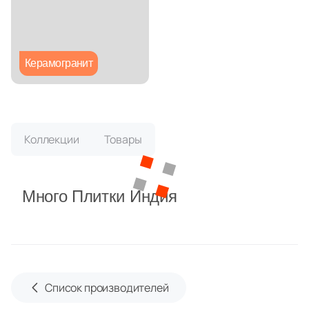
Глазурованная глянцевая
Глазурованная матовая
Керамогранит
Лаппатированная
Полированная
Коллекции
Товары
Цвет
Много Плитки Индия
Белая
Бежевая
Серая
Список производителей