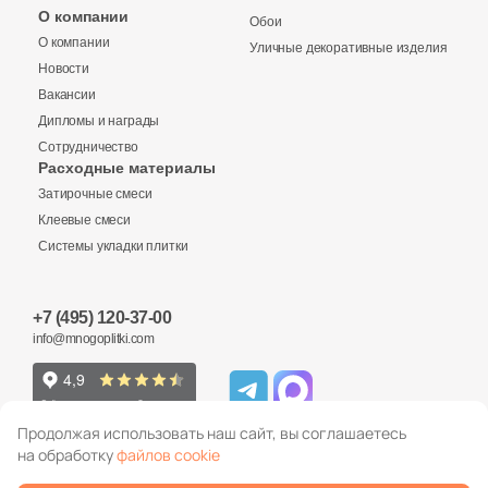
Бетон
О компании
Обои
О компании
Уличные декоративные изделия
Новости
Размер, см
Вакансии
20x20
Дипломы и награды
Сотрудничество
Расходные материалы
20x40
Затирочные смеси
Клеевые смеси
40x80
Системы укладки плитки
30x60
+7 (495) 120-37-00
info@mnogoplitki.com
60x60
60x120
Продолжая использовать наш сайт, вы соглашаетесь
на обработку
файлов cookie