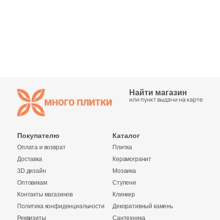
Синяя и голубая
Коричневая
Черная
Тема (рисунок на плитке)
Найти магазин
или пункт выдачи на карте
Моноколор
Покупателю
Каталог
Дерево
Оплата и возврат
Плитка
Доставка
Керамогранит
Мрамор
3D дизайн
Мозаика
Оптовикам
Ступени
Камень
Контакты магазинов
Клинкер
Политика конфиденциальности
Декоративный камень
Реквизиты
Сантехника