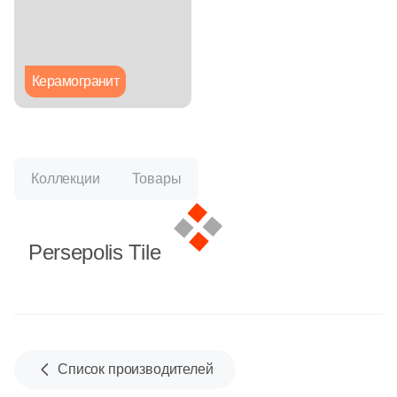
Глазурованная глянцевая
Глазурованная матовая
Керамогранит
Лаппатированная
Полированная
Коллекции
Товары
Цвет
Persepolis Tile
Белая
Бежевая
Серая
Список производителей