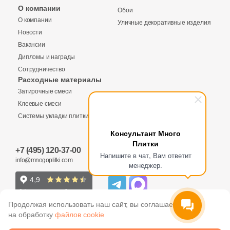
Бетон
О компании
Обои
О компании
Уличные декоративные изделия
Новости
Размер, см
Вакансии
20x20
Дипломы и награды
Сотрудничество
Расходные материалы
20x40
Затирочные смеси
Клеевые смеси
40x80
Системы укладки плитки
Консультант Много
Плитки
30x60
+7 (495) 120-37-00
Напишите в чат, Вам ответит
info@mnogoplitki.com
менеджер.
60x60
60x120
Продолжая использовать наш сайт, вы соглашаетесь
на обработку
файлов cookie