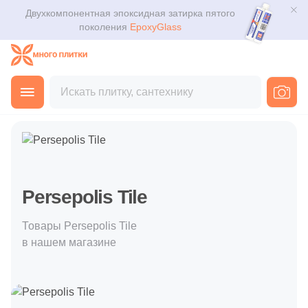
Двухкомпонентная эпоксидная затирка пятого
Для помещения
Плитка
поколения
EpoxyGlass
Для ванной
Керамогранит
Каталог
Для кухни
Главная
Покупателю
Производители
Persepolis Tile
Мозаика
3D дизайн
Для кафе
Ступени
Доставка
Для офиса
Клинкер
Оплата и возврат
Persepolis Tile
Для улицы
Декоративный камень
Контакты магазинов
Товары Persepolis Tile
в нашем магазине
Назначение плитки
Напольные покрытия
О компании
Настенная
Новости
Сантехника