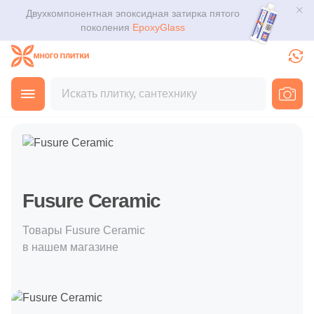
Двухкомпонентная эпоксидная затирка пятого
Для помещения
Плитка
поколения
EpoxyGlass
Для ванной
Керамогранит
Каталог
Для кухни
Главная
Покупателю
Производители
Fusure Ceramic
Мозаика
3D дизайн
Для кафе
Ступени
Доставка
Для офиса
Клинкер
Оплата и возврат
Fusure Ceramic
Для улицы
Декоративный камень
Контакты магазинов
Товары Fusure Ceramic
в нашем магазине
Назначение плитки
Напольные покрытия
О компании
Настенная
Новости
Сантехника