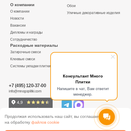
Бетон
О компании
Обои
О компании
Уличные декоративные изделия
Новости
Размер, см
Вакансии
20x20
Дипломы и награды
Сотрудничество
Расходные материалы
20x40
Затирочные смеси
Клеевые смеси
40x80
Системы укладки плитки
Консультант Много
Плитки
30x60
+7 (495) 120-37-00
Напишите в чат, Вам ответит
info@mnogoplitki.com
менеджер.
60x60
60x120
Продолжая использовать наш сайт, вы соглашаетесь
на обработку
файлов cookie