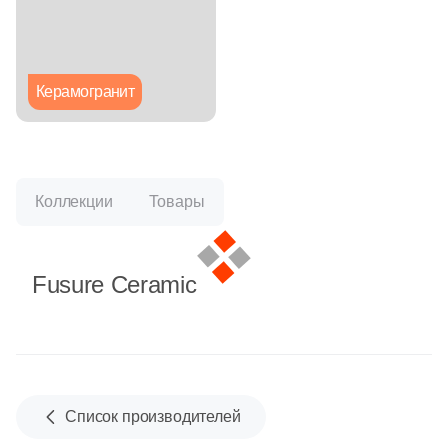
Глазурованная глянцевая
Глазурованная матовая
Керамогранит
Лаппатированная
Полированная
Коллекции
Товары
Цвет
Fusure Ceramic
Белая
Бежевая
Серая
Список производителей