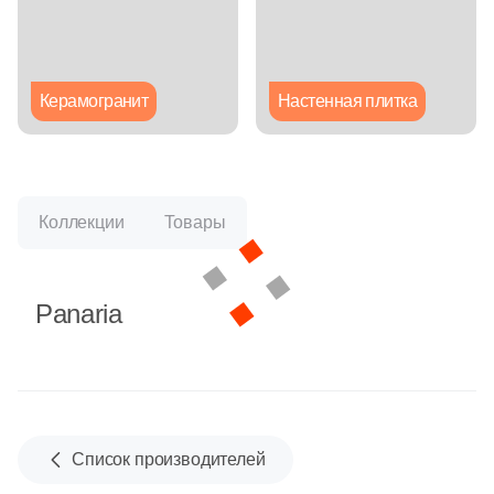
Глазурованная глянцевая
Глазурованная матовая
Керамогранит
Настенная плитка
Лаппатированная
Полированная
Коллекции
Товары
Цвет
Panaria
Белая
Бежевая
Серая
Список производителей