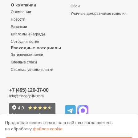
Бетон
О компании
Обои
О компании
Уличные декоративные изделия
Новости
Размер, см
Вакансии
20x20
Дипломы и награды
Сотрудничество
Расходные материалы
20x40
Затирочные смеси
Клеевые смеси
40x80
Системы укладки плитки
30x60
+7 (495) 120-37-00
info@mnogoplitki.com
60x60
60x120
Продолжая использовать наш сайт, вы соглашаетесь
на обработку
файлов cookie