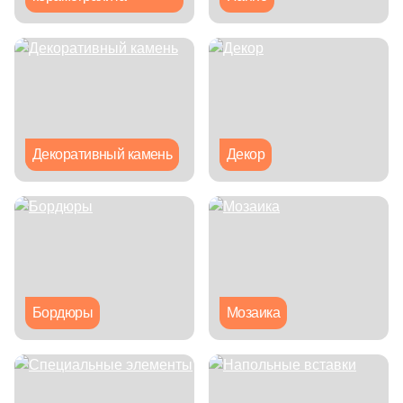
Синяя и голубая
Коричневая
Черная
Декоративный камень
Декор
Тема (рисунок на плитке)
Моноколор
Дерево
Мрамор
Бордюры
Мозаика
Камень