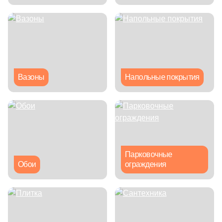
Производитель
Kerama Marazzi
Laparet
Вазоны
Напольные покрытия
Altacera
Alma Ceramica
Delacora
Парковочные
Обои
ограждения
New Trend
Страна
Россия