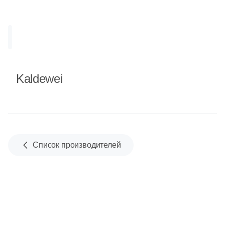
Шестиугольная
Восьмиугольная
Kaldewei
Материал
Керамическая
Из керамогранита
Список производителей
Из белой глины
Из красной глины