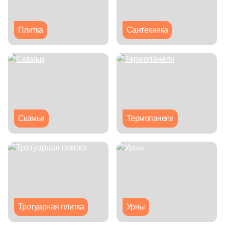
Китай
Плитка
Сантехника
Индия
Испания
Италия
Скамьи
Термопанели
Форма
Квадратная
Прямоугольная
Тротуарная плитка
Урны
Формы шеврон