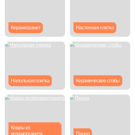
Глазурованная глянцевая
Глазурованная матовая
Керамогранит
Настенная плитка
Лаппатированная
Полированная
Цвет
Напольная плитка
Керамические слэбы
Белая
Бежевая
Серая
Ковры из
керамогранита
Панно