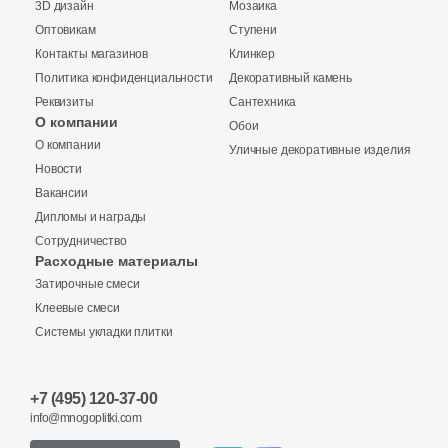
Бетон
3D дизайн
Мозаика
Оптовикам
Ступени
Контакты магазинов
Клинкер
Размер, см
Политика конфиденциальности
Декоративный камень
Реквизиты
Сантехника
20x20
О компании
Обои
О компании
Уличные декоративные изделия
20x40
Новости
Вакансии
Дипломы и награды
40x80
Сотрудничество
Расходные материалы
30x60
Затирочные смеси
Клеевые смеси
Системы укладки плитки
60x60
60x120
+7 (495) 120-37-00
info@mnogoplitki.com