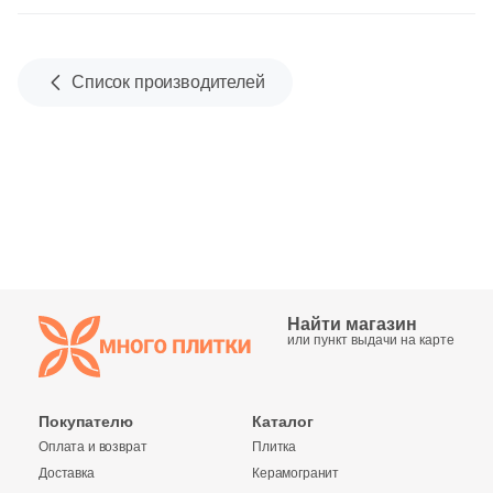
Синяя и голубая
Коричневая
Список производителей
Черная
Тема (рисунок на плитке)
Моноколор
Дерево
Найти магазин
или пункт выдачи на карте
Мрамор
Покупателю
Каталог
Камень
Оплата и возврат
Плитка
Доставка
Керамогранит