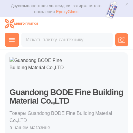
Двухкомпонентная эпоксидная затирка пятого
Для помещения
Плитка
поколения
EpoxyGlass
Для ванной
Керамогранит
Каталог
Для кухни
Главная
Покупателю
Производители
Guandong BODE Fin
Мозаика
3D дизайн
Для кафе
Ступени
Доставка
Для офиса
Клинкер
Оплата и возврат
Для улицы
Guandong BODE Fine Building
Декоративный камень
Контакты магазинов
Material Co.,LTD
Назначение плитки
Напольные покрытия
О компании
Товары Guandong BODE Fine Building Material
Настенная
Co.,LTD
Новости
Сантехника
в нашем магазине