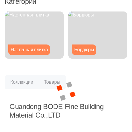
Категории
Глазурованная глянцевая
Глазурованная матовая
Лаппатированная
Настенная плитка
Бордюры
Полированная
Цвет
Коллекции
Товары
Белая
Бежевая
Guandong BODE Fine Building
Material Co.,LTD
Серая