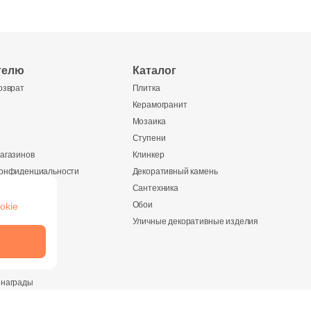
телю
Каталог
озврат
Плитка
Керамогранит
Мозаика
Ступени
агазинов
Клинкер
конфиденциальности
Декоративный камень
Сантехника
Обои
okie
ании
Уличные декоративные изделия
и
 награды
ество