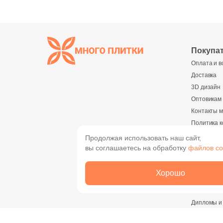
Покупа
Оплата и в
Доставка
3D дизайн
Оптовикам
Контакты м
Политика 
Реквизиты
Продолжая использовать наш сайт,
вы соглашаетесь на обработку
файлов co
О комп
О компани
Хорошо
Новости
Вакансии
Дипломы и
Найти магазин
Сотруднич
или пункт выдачи на карте