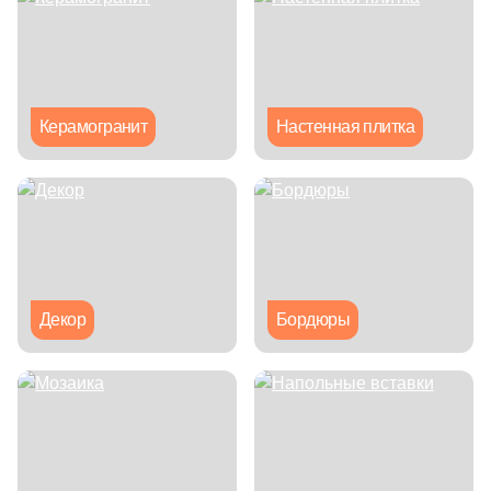
Глазурованная глянцевая
Глазурованная матовая
Керамогранит
Настенная плитка
Лаппатированная
Полированная
Цвет
Белая
Декор
Бордюры
Бежевая
Серая