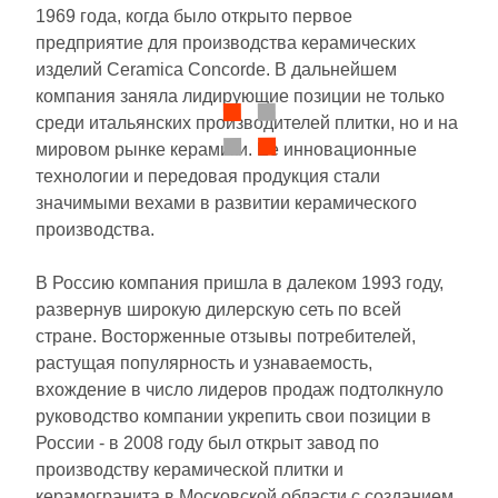
Бетон
1969 года, когда было открыто первое
предприятие для производства керамических
изделий Ceramica Concorde. В дальнейшем
Размер, см
компания заняла лидирующие позиции не только
среди итальянских производителей плитки, но и на
20x20
мировом рынке керамики. Ее инновационные
технологии и передовая продукция стали
20x40
значимыми вехами в развитии керамического
производства.
40x80
В Россию компания пришла в далеком 1993 году,
развернув широкую дилерскую сеть по всей
30x60
стране. Восторженные отзывы потребителей,
растущая популярность и узнаваемость,
60x60
вхождение в число лидеров продаж подтолкнуло
руководство компании укрепить свои позиции в
60x120
России - в 2008 году был открыт завод по
производству керамической плитки и
керамогранита в Московской области с созданием