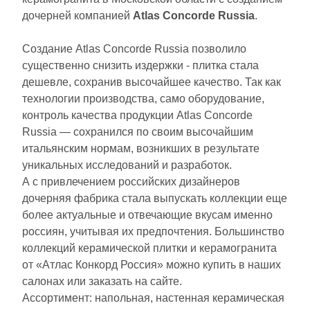
Производитель
дочерней компанией
Atlas Concorde Russia
.
Kerama Marazzi
Создание Atlas Concorde Russia позволило
существенно снизить издержки - плитка стала
Laparet
дешевле, сохранив высочайшее качество. Так как
технологии производства, само оборудование,
контроль качества продукции Atlas Concorde
Altacera
Russia — сохранился по своим высочайшим
итальянским нормам, возникших в результате
Alma Ceramica
уникальных исследований и разработок.
А с привлечением российских дизайнеров
Delacora
дочерняя фабрика стала выпускать коллекции еще
более актуальные и отвечающие вкусам именно
россиян, учитывая их предпочтения. Большинство
New Trend
коллекций керамической плитки и керамогранита
от «Атлас Конкорд Россия» можно купить в наших
Страна
салонах или заказать на сайте.
Ассортимент: напольная, настенная керамическая
Россия