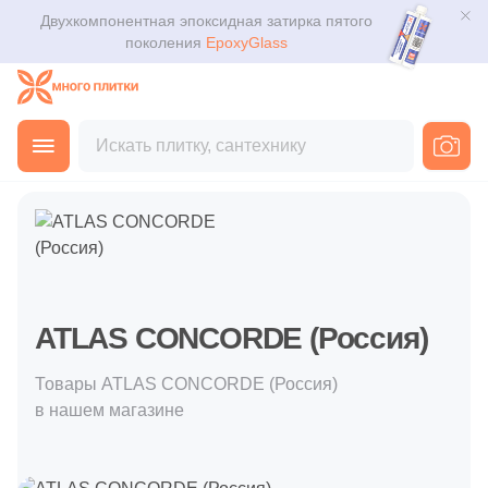
Двухкомпонентная эпоксидная затирка пятого
Для помещения
Плитка
поколения
EpoxyGlass
Для ванной
Керамогранит
Каталог
Для кухни
Главная
Покупателю
Производители
ATLAS CONCORDE 
Мозаика
3D дизайн
Для кафе
Ступени
Доставка
Для офиса
Клинкер
Оплата и возврат
Для улицы
ATLAS CONCORDE (Россия)
Декоративный камень
Контакты магазинов
Товары ATLAS CONCORDE (Россия)
Назначение плитки
Напольные покрытия
О компании
в нашем магазине
Настенная
Новости
Сантехника