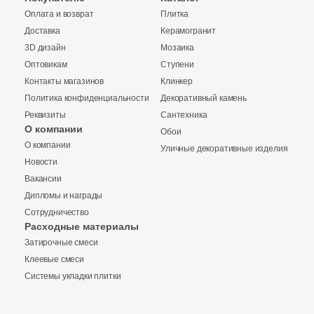
Оплата и возврат
Плитка
Доставка
Керамогранит
Шестиугольная
3D дизайн
Мозаика
Оптовикам
Ступени
Восьмиугольная
Контакты магазинов
Клинкер
Политика конфиденциальности
Декоративный камень
Реквизиты
Сантехника
Материал
О компании
Обои
О компании
Керамическая
Уличные декоративные изделия
Новости
Вакансии
Из керамогранита
Дипломы и награды
Сотрудничество
Расходные материалы
Из белой глины
Затирочные смеси
Клеевые смеси
Из красной глины
Системы укладки плитки