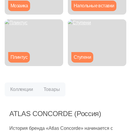
Синяя и голубая
Мозаика
Напольные вставки
Коричневая
Черная
Тема (рисунок на плитке)
Плинтус
Ступени
Моноколор
Дерево
Коллекции
Товары
Мрамор
ATLAS CONCORDE (Россия)
Камень
История бренда «Atlas Concorde» начинается с