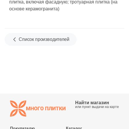
плитка, включая фасадную; тротуарная плитка (на
основе керамогранита)
Китай
Индия
Список производителей
Испания
Италия
Форма
Квадратная
Найти магазин
или пункт выдачи на карте
Прямоугольная
Формы шеврон
Покупателю
Каталог