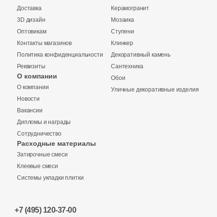
Производитель
Доставка
Керамогранит
3D дизайн
Мозаика
Kerama Marazzi
Оптовикам
Ступени
Контакты магазинов
Клинкер
Laparet
Политика конфиденциальности
Декоративный камень
Реквизиты
Сантехника
О компании
Обои
Altacera
О компании
Уличные декоративные изделия
Новости
Alma Ceramica
Вакансии
Дипломы и награды
Сотрудничество
Delacora
Расходные материалы
Затирочные смеси
New Trend
Клеевые смеси
Системы укладки плитки
Страна
+7 (495) 120-37-00
Россия