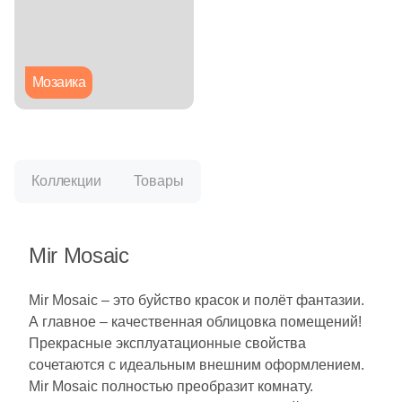
Глазурованная глянцевая
Глазурованная матовая
Мозаика
Лаппатированная
Полированная
Коллекции
Товары
Цвет
Mir Mosaic
Белая
Mir Mosaic – это буйство красок и полёт фантазии.
Бежевая
А главное – качественная облицовка помещений!
Прекрасные эксплуатационные свойства
Серая
сочетаются с идеальным внешним оформлением.
Mir Mosaic полностью преобразит комнату.