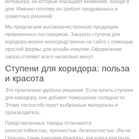
интерьера, на которые обращают внимание, заходя в
Производитель
2.4x8 (
8
)
Vallelunga (
8
)
дом. Именно поэтому он требует продуманных и
60x60 (
2
)
грамотных решений.
Kerama Marazzi
2.9x8 (
8
)
Venatto (
4
)
80x80 (
1
)
Мы предлагаем высококачественную продукцию
2.5x32.5 (
8
)
Vitra (
46
)
20x30 (
0
)
Laparet
проверенных поставщиков. Заказать ступени для
3.2x33 (
10
)
Alaplana (
0
)
коридора можно непосредственно на сайте с помощью
30x30 (
0
)
простой формы для онлайн-покупки. Оформление
4.6x60 (
54
)
Argenta (
0
)
Altacera
40x40 (
0
)
заказа отнимет всего несколько минут.
Прямоугольная (
26
)
4.8x100 (
13
)
Azulev (
0
)
Ступени для коридора: польза
45x45 (
0
)
Alma Ceramica
4.8x120 (
15
)
Cifre (
0
)
и красота
2x15 (
3
)
5.5x120 (
6
)
DualGres (
0
)
Delacora
2.4x8 (
8
)
Да (
2
)
Это практичное удобное решение. Если купить ступени
6.5x120 (
3
)
Geotiles (
0
)
для коридора, они добавят помещению солидности.
2.9x8 (
8
)
New Trend
Этому поспособствуют выбранные материалы и
6.5x20 (
53
)
Goldencer (
0
)
2.5x32.5 (
8
)
производитель.
6x7.2 (
1
)
Kerlife (Керлайф) (
Антрацитовый (
15
0
)
)
3.2x33 (
10
)
Представленные товары отличаются
Страна
7,2x45 (
2
)
Lotus (
Бежевый (
0
)
533
)
износостойкостью, прочностью, безопасностью. Им не
4.6x60 (
54
)
Россия
страшны такие внешние факторы, как влага или пыль.