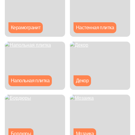
Глазурованная глянцевая
Глазурованная матовая
Керамогранит
Настенная плитка
Лаппатированная
Полированная
Цвет
Напольная плитка
Декор
Белая
Бежевая
Серая
Бордюры
Мозаика