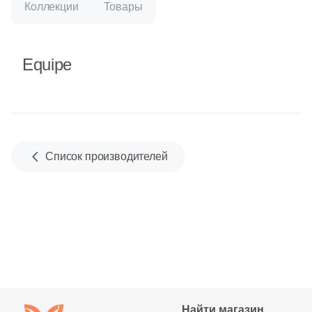
Бетон
Коллекции
Товары
Размер, см
Equipe
20x20
20x40
Список производителей
40x80
30x60
60x60
60x120
Найти магазин