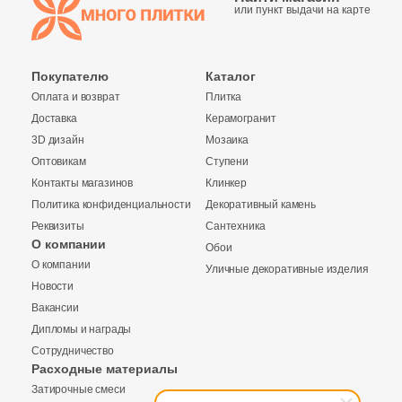
или пункт выдачи на карте
Производитель
Kerama Marazzi
Покупателю
Каталог
Оплата и возврат
Плитка
Laparet
Доставка
Керамогранит
3D дизайн
Мозаика
Altacera
Оптовикам
Ступени
Контакты магазинов
Клинкер
Alma Ceramica
Политика конфиденциальности
Декоративный камень
Реквизиты
Сантехника
О компании
Обои
Delacora
О компании
Уличные декоративные изделия
Новости
New Trend
Вакансии
Дипломы и награды
Сотрудничество
Страна
Расходные материалы
Затирочные смеси
Россия