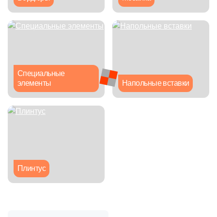
Синяя и голубая
Коричневая
Черная
Специальные
элементы
Напольные вставки
Тема (рисунок на плитке)
Моноколор
Дерево
Мрамор
Плинтус
Камень