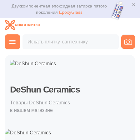
Двухкомпонентная эпоксидная затирка пятого
Для помещения
Плитка
поколения
EpoxyGlass
Для ванной
Керамогранит
Каталог
Для кухни
Главная
Покупателю
Производители
DeShun Ceramics
Мозаика
3D дизайн
Для кафе
Ступени
Доставка
Для офиса
Клинкер
Оплата и возврат
DeShun Ceramics
Для улицы
Декоративный камень
Контакты магазинов
Товары DeShun Ceramics
в нашем магазине
Назначение плитки
Напольные покрытия
О компании
Настенная
Новости
Сантехника