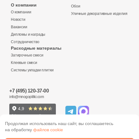
Бетон
О компании
Обои
О компании
Уличные декоративные изделия
Новости
Размер, см
Вакансии
20x20
Дипломы и награды
Сотрудничество
Расходные материалы
20x40
Затирочные смеси
Клеевые смеси
40x80
Системы укладки плитки
30x60
+7 (495) 120-37-00
info@mnogoplitki.com
60x60
60x120
Продолжая использовать наш сайт, вы соглашаетесь
на обработку
файлов cookie