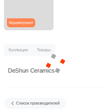
Глазурованная глянцевая
Глазурованная матовая
Керамогранит
Лаппатированная
Полированная
Коллекции
Товары
Цвет
DeShun Ceramics
Белая
Бежевая
Серая
Список производителей