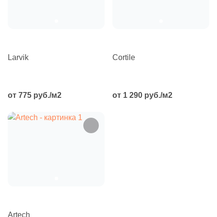
Производитель
Kerama Marazzi
Laparet
Larvik
Cortile
Altacera
от 775 руб./м2
от 1 290 руб./м2
Alma Ceramica
Delacora
New Trend
Страна
Россия
Artech