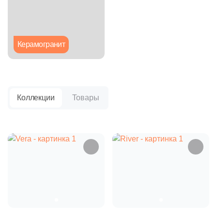
Глазурованная глянцевая
Глазурованная матовая
Керамогранит
Лаппатированная
Полированная
Коллекции
Товары
Цвет
Белая
Бежевая
Серая