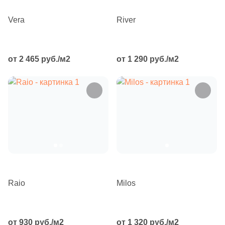
Синяя и голубая
Vera
River
Коричневая
от 2 465 руб./м2
от 1 290 руб./м2
Черная
Тема (рисунок на плитке)
Моноколор
Дерево
Мрамор
Raio
Milos
Камень
от 930 руб./м2
от 1 320 руб./м2