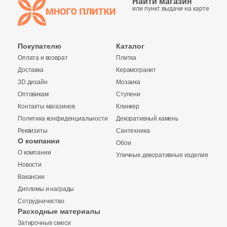
Найти магазин
или пункт выдачи на карте
Шестиугольная
Покупателю
Каталог
Восьмиугольная
Оплата и возврат
Плитка
Доставка
Керамогранит
3D дизайн
Мозаика
Материал
Оптовикам
Ступени
Контакты магазинов
Клинкер
Керамическая
Политика конфиденциальности
Декоративный камень
Реквизиты
Сантехника
Из керамогранита
О компании
Обои
О компании
Уличные декоративные изделия
Новости
Из белой глины
Вакансии
Дипломы и награды
Из красной глины
Сотрудничество
Расходные материалы
Затирочные смеси