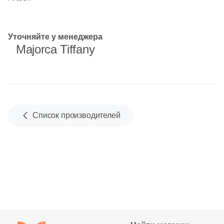
Китай
Уточняйте у менеджера
Majorca Tiffany
Индия
Испания
Италия
Список производителей
Форма
Квадратная
Прямоугольная
Формы шеврон