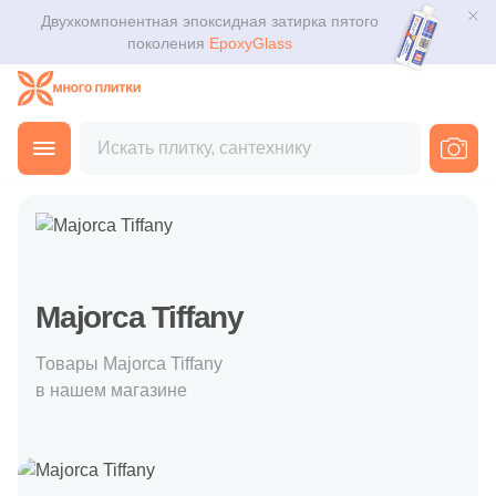
Двухкомпонентная эпоксидная затирка пятого
Для помещения
Плитка
поколения
EpoxyGlass
Для ванной
Керамогранит
Каталог
Для кухни
Главная
Покупателю
Производители
Majorca Tiffany
Мозаика
3D дизайн
Для кафе
Ступени
Доставка
Для офиса
Клинкер
Оплата и возврат
Majorca Tiffany
Для улицы
Декоративный камень
Контакты магазинов
Товары Majorca Tiffany
в нашем магазине
Назначение плитки
Напольные покрытия
О компании
Настенная
Новости
Сантехника