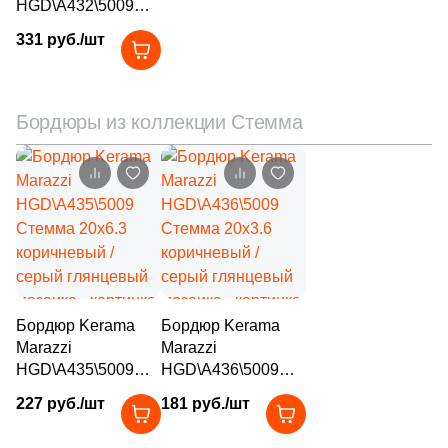
HGD\A432\5009
Стемма 20x20
3
Marble Mosaic (
)
331 руб./шт
микс глянцевый
19
Mariner (
)
мозаика
34
Marmocer (
)
Бордюры из коллекции Стемма
7
Mayolica (
)
15
Metropol (
)
7
Monocibec (
)
25
Monopole (
)
6
Myr Ceramica (
)
Бордюр Kerama
Бордюр Kerama
6
NABEL (
)
Marazzi
Marazzi
HGD\A435\5009
HGD\A436\5009
17
NATUCER (
)
Стемма 20x6.3
Стемма 20x3.6
227 руб./шт
181 руб./шт
2
NSmosaic (
)
коричневый /
коричневый /
серый глянцевый
серый глянцевый