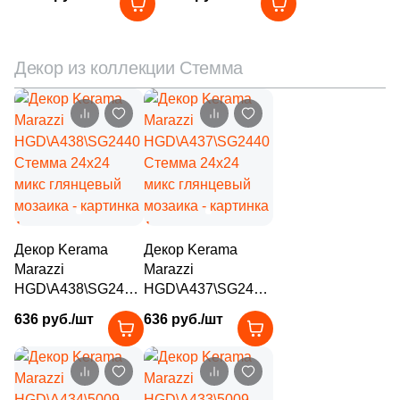
глянцевый
глянцевый
70
Keraben (
)
804
Kerama Marazzi (
)
Декор из коллекции Стемма
4
Keramika Modus (
)
4
Keramikos (
)
19
Keramo Rosso (
)
14
Keratile (
)
42
Kerlife (Керлайф) (
)
Декор Kerama
Декор Kerama
6
Keros Ceramica (
)
Marazzi
Marazzi
4
Kerranova (
)
HGD\A438\SG2440
HGD\A437\SG2440
Стемма 24x24
Стемма 24x24
636 руб./шт
636 руб./шт
145
LASSELSBERGER CERAMICS (
)
микс глянцевый
микс глянцевый
мозаика
мозаика
17
LEXA Klinker (SDS Keramik) (
)
8
La Fenice (
)