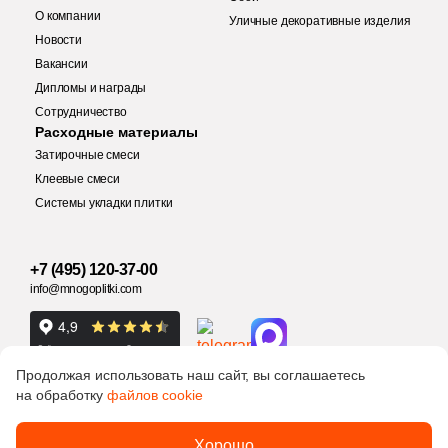
Купить в 1 клик
10
Vitra (
)
О компании
Уличные декоративные изделия
Новости
32
WIFI Ceramics (
)
Вакансии
21
Гранитея (
)
Дипломы и награды
Количество
Сотрудничество
44
Нефрит Керамика (
)
Заявка на бесплатный 3D дизайн
Расходные материалы
Затирочные смеси
Тема
Обратная связь
Клеевые смеси
19
3D узор (
)
Системы укладки плитки
2
м
шт
упак
Ваше имя
34
Абстракция (
)
+7 (495) 120-37-00
Ваше имя
1
Античность (
)
info@mnogoplitki.com
2 198 руб.
Общая стоимость
887
Бетон (
)
Телефон
19
Волнистая (
)
Телефон
15 000₽
Продолжая использовать наш сайт, вы соглашаетесь
Минимальная сумма заказа
213
Геометрия (
)
на обработку
файлов cookie
E-Mail
30
Гранит (
)
Ваше имя
Политика
2005-2026 © Много плитки. Цены и информация,
Хорошо
обработки