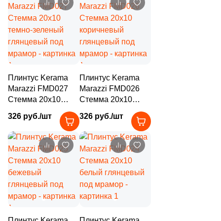
271
Peronda (
)
2
Petracers (
)
2
Piemme Valentino (
)
3
Plaza (
)
Плинтус Kerama
Плинтус Kerama
1
Porcelanicos HDC (
)
Marazzi FMD027
Marazzi FMD026
13
Porcelanite Dos (
)
Стемма 20x10
Стемма 20x10
темно-зеленый
коричневый
326 руб./шт
326 руб./шт
96
Porcelanosa (
)
глянцевый под
глянцевый под
мрамор
мрамор
4
Porsixty (
)
127
Primavera (
)
28
Prissmacer (
)
11
QUA Granite (
)
87
Ragno (
)
Плинтус Kerama
Плинтус Kerama