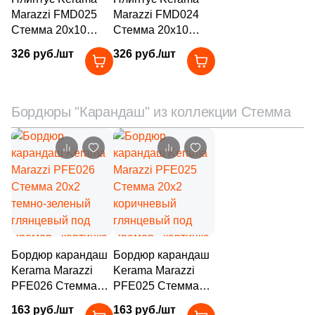
11
Realistik (
)
Marazzi FMD025
Marazzi FMD024
Стемма 20x10
Стемма 20x10
10
Realonda (
)
бежевый
белый глянцевый
326 руб./шт
326 руб./шт
глянцевый под
под мрамор
19
Rex Ceramiche (
)
мрамор
28
Ribesalbes Ceramica (
)
Бордюры "Карандаш" из коллекции Стемма
9
Rino Seramik (
)
11
Roca (
)
23
Rocersa (
)
27
Rondine (
)
3
Rovese Rus (
)
1
Royal Tile (
)
Бордюр карандаш
Бордюр карандаш
Kerama Marazzi
Kerama Marazzi
5
SERANIT (
)
PFE026 Стемма
PFE025 Стемма
20x2 темно-
20x2 коричневый
7
STN Ceramica (
)
163 руб./шт
163 руб./шт