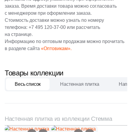
заказа. Время доставки товара можно согласовать
2
Etile (
)
с менеджером при оформлении заказа.
Шестиугольная
Стоимость доставки можно узнать по номеру
18
Etili Seramik (
)
телефона:
+7 495 120-37-00
или рассчитать
153
Eurotile Ceramica (
)
Восьмиугольная
на странице.
Информацию по оптовым продажам можно прочитать
28
Evolution Ceramic (
)
в разделе сайта
«Оптовикам».
Материал
38
Exagres (
)
Керамическая
22
FMAX (
)
Товары коллекции
2
Fabresa (
)
Из керамогранита
Весь список
Настенная плитка
Напол
5
Fakhar (
)
Из белой глины
45
Fap Ceramiche (
)
29
Fondovalle (
)
Из красной глины
Настенная плитка из коллекции Стемма
44
GIGA-Line (
)