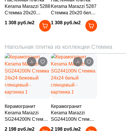
15
Halcon (
)
Kerama Marazzi 5288
Kerama Marazzi 5287
Стемма 20x20
Стемма 20x20 белая
1
ITT Ceramica (
)
бежевая глянцевая
глянцевая
1 308 руб./м2
1 308 руб./м2
38
Ibero (
)
3
Idalgo (Керамика Будущего) (
)
Напольная плитка из коллекции Стемма
30
Imola Ceramica (
)
23
Infinity Ceramica (
)
74
Inter Gres (
)
5
Interbau (
)
17
Italgraniti (
)
55
Italica Tiles (
)
Керамогранит
Керамогранит
Kerama Marazzi
Kerama Marazzi
331
Italon (Италон) (
)
SG244200N Стемма
SG244100N Стемма
12
Keope (
)
24x24 бежевый
24x24 белый
2 198 руб./м2
2 198 руб./м2