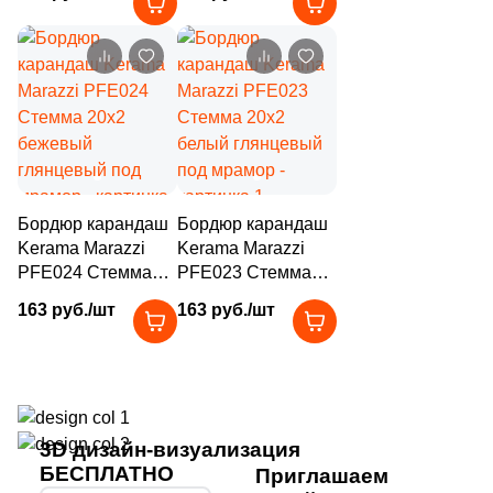
зеленый
глянцевый под
глянцевый под
мрамор
26
Sadon (
)
мрамор
12
Saloni (
)
3
Sanchis (
)
64
Sant Agostino (
)
3
Serenissima Cir (
)
Бордюр карандаш
Бордюр карандаш
1
Sina Tile (
)
Kerama Marazzi
Kerama Marazzi
PFE024 Стемма
PFE023 Стемма
22
Sintesi (
)
20x2 бежевый
20x2 белый
163 руб./шт
163 руб./шт
глянцевый под
глянцевый под
2
Stone4Home (
)
мрамор
мрамор
12
Stynul (
)
1
TERRAGRES (
)
3D дизайн-визуализация
16
TGT Ceramics (
)
БЕСПЛАТНО
Приглашаем
9
Tagina (
)