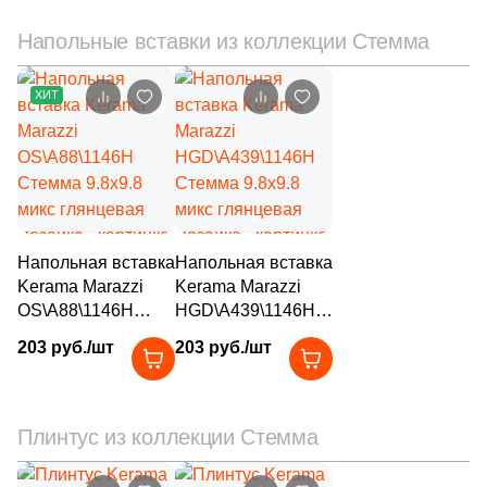
104
NT Ceramic (
)
мозаика
мозаика
Напольные вставки из коллекции Стемма
16
Navarti (
)
2
New Tiles (
)
ХИТ
36
New Trend (
)
16
Nice Ker (
)
1
Novin Ceram (
)
10
Ocean Ceramic (
)
Напольная вставка
Напольная вставка
Kerama Marazzi
Kerama Marazzi
5
Onice (
)
OS\A88\1146H
HGD\A439\1146H
6
Orinda (
)
Стемма 9.8x9.8
Стемма 9.8x9.8
203 руб./шт
203 руб./шт
микс глянцевая
микс глянцевая
1
Oset (
)
мозаика
мозаика
170
Pamesa Ceramica (
)
Плинтус из коллекции Стемма
11
Paradyz (
)