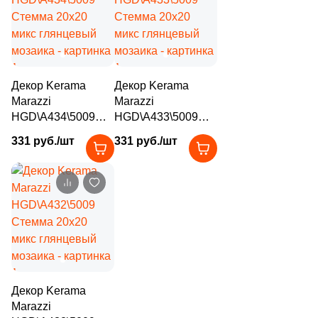
22
La Platera (
)
1
Laminam (
)
4
LandDecor (
)
Декор Kerama
Декор Kerama
475
Laparet (
)
Marazzi
Marazzi
HGD\A434\5009
HGD\A433\5009
18
Leonardo (
)
Стемма 20x20
Стемма 20x20
331 руб./шт
331 руб./шт
микс глянцевый
микс глянцевый
4
Lotus (
)
мозаика
мозаика
33
Love Ceramic Tiles (
)
8
MEI (
)
48
Maimoon Ceramica (
)
38
Mainzu (
)
3
Mallol (
)
Декор Kerama
Marazzi
5
Mapisa (
)