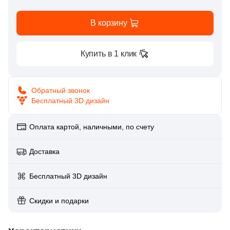
Глазурованная глянцевая
30
Artcer (
)
В корзину
Глазурованная матовая
2
Ascot Ceramiche (
)
1
Купить в 1 клик
Atlantic Tiles (
)
Лаппатированная
307
Atlas Concorde (Italy) (
)
Обратный звонок
Полированная
1
Azahar (
)
Бесплатный 3D дизайн
122
Azori (
)
Цвет
Оплата картой, наличными, по счету
59
Azteca (
)
Белая
72
Azulejos Benadresa (
Доставка
)
16
Azulev (
)
Бежевая
Бесплатный 3D дизайн
10
Azuliber (
)
Скидки и подарки
Серая
9
BELMAR (
)
208
Baldocer (
)