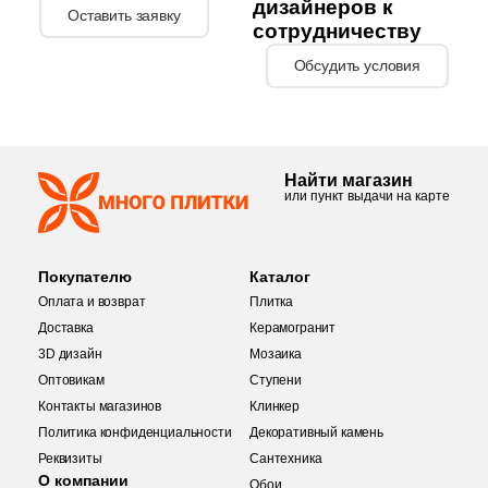
дизайнеров к
Оставить заявку
сотрудничеству
147
Tau Ceramica (
)
Обсудить условия
1
Tecniceramica (
)
4
Terracotta (
)
20
Undefasa (
)
Найти магазин
или пункт выдачи на карте
1
Unicer (
)
2
Unitile (Шахтинская Плитка) (
)
Покупателю
Каталог
5
Valentia ceramica (
)
Оплата и возврат
Плитка
17
Vallelunga (
)
Доставка
Керамогранит
3D дизайн
Мозаика
30
Venis (
)
Оптовикам
Ступени
Контакты магазинов
Клинкер
10
Versace (
)
Политика конфиденциальности
Декоративный камень
8
Villeroy&Boch (
)
Реквизиты
Сантехника
О компании
Обои