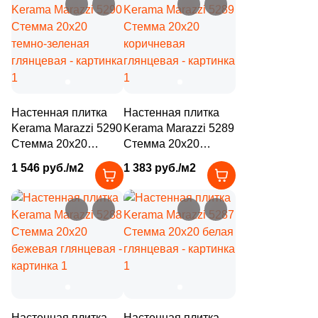
3
Gambini (
)
18
Gardenia Orchidea (
)
11
Gayafores (
)
22
Geotiles (
)
194
Global Tile (
)
Настенная плитка
Настенная плитка
Kerama Marazzi 5290
Kerama Marazzi 5289
3
Goetan Ceramica (
)
Стемма 20x20
Стемма 20x20
темно-зеленая
коричневая
7
Golden State (
)
1 546 руб./м2
1 383 руб./м2
глянцевая
глянцевая
1
Gomez (
)
1
Gracia Ceramica (
)
10
Gres De Aragon (
)
6
Gresmanc (
)
2
Grespania (
)
Настенная плитка
Настенная плитка