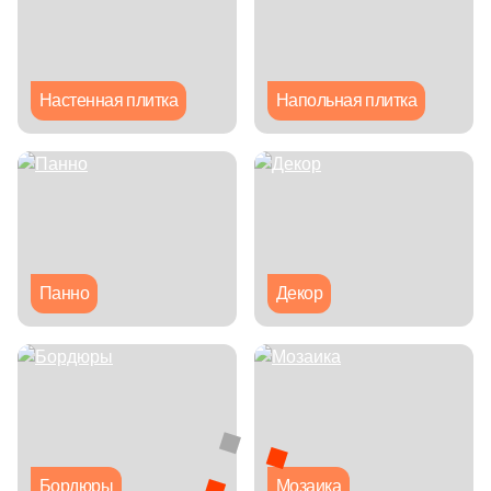
Глазурованная глянцевая
Глазурованная матовая
Настенная плитка
Напольная плитка
Лаппатированная
Полированная
Цвет
Панно
Декор
Белая
Бежевая
Серая
Бордюры
Мозаика