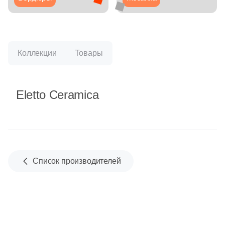
Синяя и голубая
Коричневая
Коллекции
Товары
Черная
Eletto Ceramica
Тема (рисунок на плитке)
Моноколор
Дерево
Список производителей
Мрамор
Камень