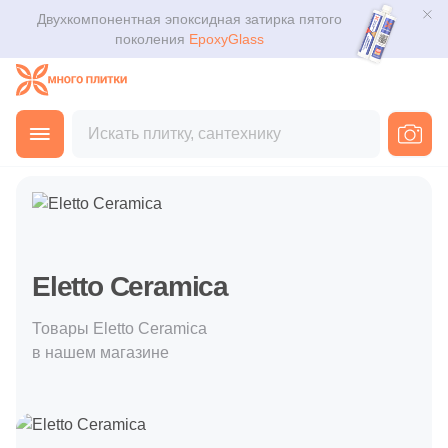
Двухкомпонентная эпоксидная затирка пятого
Для помещения
Плитка
поколения
EpoxyGlass
Для ванной
Керамогранит
Каталог
Для кухни
Главная
Покупателю
Производители
Eletto Ceramica
Мозаика
3D дизайн
Для кафе
Ступени
Доставка
Для офиса
Клинкер
Оплата и возврат
Eletto Ceramica
Для улицы
Декоративный камень
Контакты магазинов
Товары Eletto Ceramica
в нашем магазине
Назначение плитки
Напольные покрытия
О компании
Настенная
Новости
Сантехника