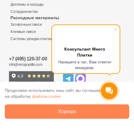
Производитель
Дипломы и награды
Сотрудничество
Kerama Marazzi
Расходные материалы
Затирочные смеси
Клеевые смеси
Laparet
Системы укладки плитки
Консультант Много
Altacera
Плитки
+7 (495) 120-37-00
Напишите в чат, Вам ответит
info@mnogoplitki.com
Alma Ceramica
менеджер.
Delacora
Продолжая использовать наш сайт, вы соглашаетесь
на обработку
файлов cookie
New Trend
2005-2026 © Много плитки. Цены и информация,
Хорошо
указанные на сайте не являются публичной офертой
Страна
ООО «Много Плитки»
ОГРН 1077758790306
Россия