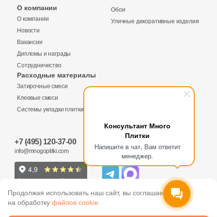
Бетон
О компании
Обои
О компании
Уличные декоративные изделия
Новости
Размер, см
Вакансии
20x20
Дипломы и награды
Сотрудничество
Расходные материалы
20x40
Затирочные смеси
Клеевые смеси
40x80
Системы укладки плитки
Консультант Много
Плитки
30x60
+7 (495) 120-37-00
Напишите в чат, Вам ответит
info@mnogoplitki.com
менеджер.
60x60
60x120
Продолжая использовать наш сайт, вы соглашаетесь
на обработку
файлов cookie