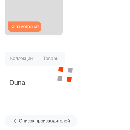
Глазурованная глянцевая
Глазурованная матовая
Керамогранит
Лаппатированная
Полированная
Коллекции
Товары
Цвет
Duna
Белая
Бежевая
Серая
Список производителей