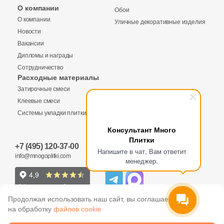
Бетон
О компании
Обои
О компании
Уличные декоративные изделия
Новости
Размер, см
Вакансии
20x20
Дипломы и награды
Сотрудничество
Расходные материалы
20x40
Затирочные смеси
Клеевые смеси
40x80
Системы укладки плитки
Консультант Много
Плитки
30x60
+7 (495) 120-37-00
Напишите в чат, Вам ответит
info@mnogoplitki.com
менеджер.
60x60
60x120
Продолжая использовать наш сайт, вы соглашаетесь
на обработку
файлов cookie