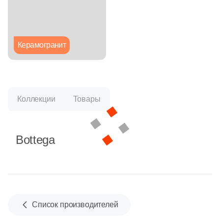
Глазурованная глянцевая
Глазурованная матовая
Керамогранит
Лаппатированная
Полированная
Коллекции
Товары
Цвет
Bottega
Белая
Бежевая
Серая
Список производителей