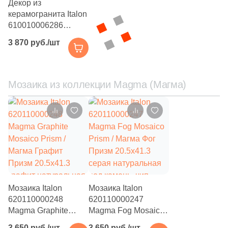
Декор из
керамогранита Italon
610010006286
(620110000249)
3 870 руб./шт
Магма Айс / Magma
Ice Brick 3D 30x80
бежевый
натуральный / 3D/
Мозаика из коллекции Magma (Магма)
объемный под
камень
Мозаика Italon
Мозаика Italon
620110000248
620110000247
Magma Graphite
Magma Fog Mosaico
Mosaico Prism /
Prism / Магма Фог
3 650 руб./шт
3 650 руб./шт