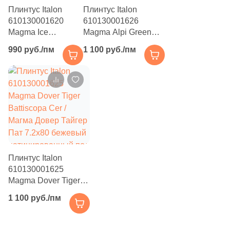
Плинтус Italon
Плинтус Italon
610130001620
610130001626
Magma Ice
Magma Alpi Green
Battiscopa / Магма
Battiscopa Cer /
990 руб./пм
1 100 руб./пм
Айс 7.2x60
Магма Альпи Грин
бежевый
Пат 7.2x80 зеленый
натуральный под
патинированный под
камень
мрамор
Плинтус Italon
610130001625
Magma Dover Tiger
Battiscopa Cer /
1 100 руб./пм
Магма Довер Тайгер
Пат 7.2x80 бежевый
патинированный под