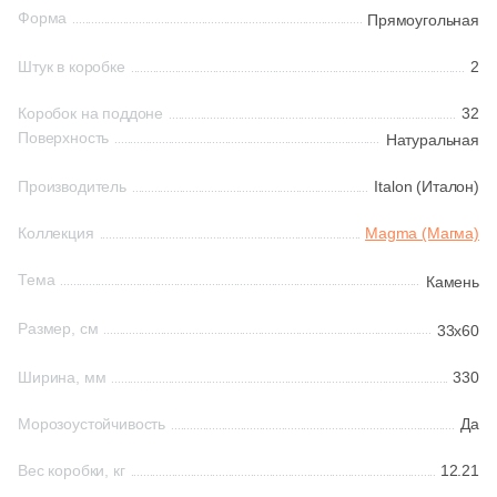
194
33x160 (
)
Форма
Прямоугольная
16
33х60 (
)
Шестиугольная
Штук в коробке
2
12
34x34 (
)
Коробок на поддоне
32
Восьмиугольная
4
36x36 (
)
Поверхность
Натуральная
8
37.5x37.5 (
)
Производитель
Italon (Италон)
Материал
6
45x33 (
)
Коллекция
Magma (Магма)
Керамическая
8
59x33 (
)
Тема
Камень
Из керамогранита
92
60x33 (
)
Размер, см
33x60
1
60x30 (
)
Из белой глины
Ширина, мм
330
64
80x33 (
)
Морозоустойчивость
Да
Из красной глины
26
90x33 (
)
126
120x33 (
)
Вес коробки, кг
12.21