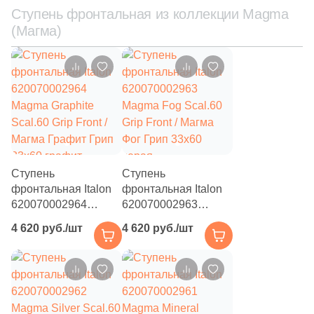
мрамор
Ступень фронтальная из коллекции Magma
(Магма)
Ступень
Ступень
фронтальная Italon
фронтальная Italon
620070002964
620070002963
Magma Graphite
Magma Fog Scal.60
4 620 руб./шт
4 620 руб./шт
Scal.60 Grip Front /
Grip Front / Магма
Магма Графит Грип
Фог Грип 33x60
33x60 графит
серая
структурированная
структурированная
под камень
под камень