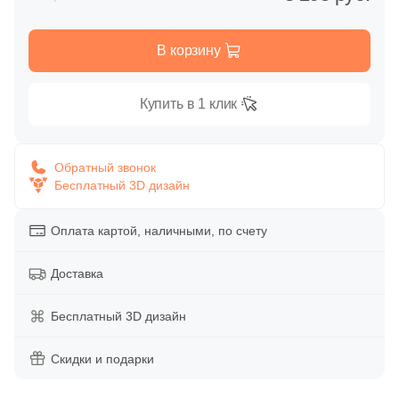
Глазурованная глянцевая
13
LEXA Klinker (SDS Keramik) (
)
В корзину
Глазурованная матовая
4
Mayor (
)
25
NATUCER (
)
Купить в 1 клик
Лаппатированная
1
Pamesa Ceramica (
)
Полированная
55
Paradyz (
)
Обратный звонок
Бесплатный 3D дизайн
8
ROSAGRES (
)
Цвет
3
Sierragres (
)
Оплата картой, наличными, по счету
Белая
8
Weeco (
)
Доставка
8
Westerwalder Klinker (
)
Бежевая
Бесплатный 3D дизайн
2
White Hills (
)
Серая
Скидки и подарки
4
Zikkurat (
)