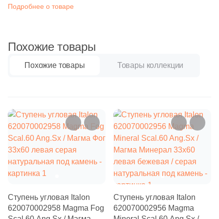
Бетон
6
Сланец (
)
Подробнее о товаре
2
Соль-перец (
)
Размер, см
8
Терраццо (
)
Похожие товары
20x20
22
Травертин (
)
Похожие товары
Товары коллекции
38
Цемент (
)
20x40
Размер, см
40x80
239
33x60 (
)
30x60
44
30x30 (
)
44
30x60 (
)
60x60
8
20x100 (
)
60x120
26
22.5x22.5 (
)
Ступень угловая Italon
Ступень угловая Italon
620070002958 Magma Fog
620070002956 Magma
4
29.7x33 (
)
Scal.60 Ang.Sx / Магма
Mineral Scal.60 Ang.Sx /