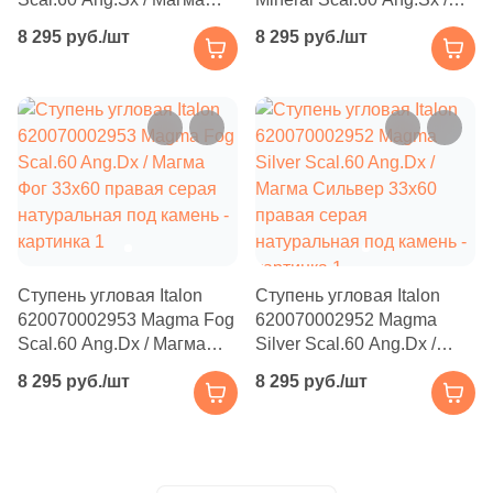
Производитель
Фог 33x60 левая серая
Магма Минерал 33x60
2
30.4x30.4 (
)
8 295 руб./шт
8 295 руб./шт
натуральная под камень
левая бежевая / серая
Kerama Marazzi
46
30x120 (
)
натуральная под камень
8
31.7x31.7 (
)
Laparet
4
31.5x31.5 (
)
Altacera
2
32.8x32.8 (
)
5
32.3x32.3 (
)
Alma Ceramica
1
32.4x32.4 (
)
Ступень угловая Italon
Ступень угловая Italon
Delacora
620070002953 Magma Fog
620070002952 Magma
12
32x120 (
)
Scal.60 Ang.Dx / Магма
Silver Scal.60 Ang.Dx /
7
32.5x32.5 (
)
Фог 33x60 правая серая
Магма Сильвер 33x60
New Trend
8 295 руб./шт
8 295 руб./шт
натуральная под камень
правая серая
43
32x32 (
)
натуральная под камень
Страна
1
32.4x60.8 (
)
Россия
22
33х120 (
)