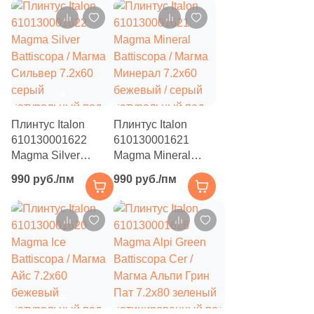
натуральный под
камень
камень
Плинтус Italon
Плинтус Italon
610130001622
610130001621
Magma Silver
Magma Mineral
Battiscopa / Магма
Battiscopa / Магма
990 руб./пм
990 руб./пм
Сильвер 7.2x60
Минерал 7.2x60
серый
бежевый / серый
натуральный под
натуральный под
камень
камень