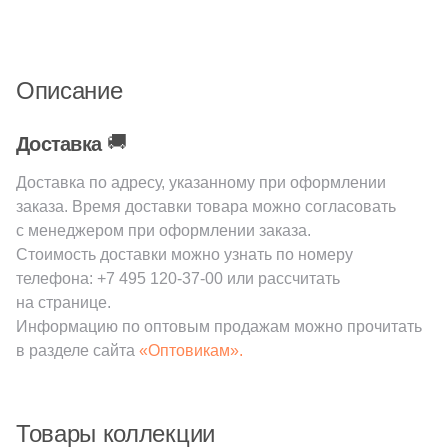
202
120x32 (
)
84
160x33 (
)
Описание
Поверхность
517
Натуральная (
)
🚚
Доставка
33
Глазурованная (
)
Доставка по адресу, указанному при оформлении
заказа. Время доставки товара можно согласовать
88
Глазурованная матовая (
)
с менеджером при оформлении заказа.
14
Глянцевая (
)
Стоимость доставки можно узнать по номеру
телефона:
+7 495 120-37-00
или рассчитать
52
Лаппатированная (
)
на странице.
1327
Матовая (
)
Информацию по оптовым продажам можно прочитать
в разделе сайта
«Оптовикам».
44
Патинированная (
)
72
Полированная (
)
Товары коллекции
210
Противоскользящая (
)