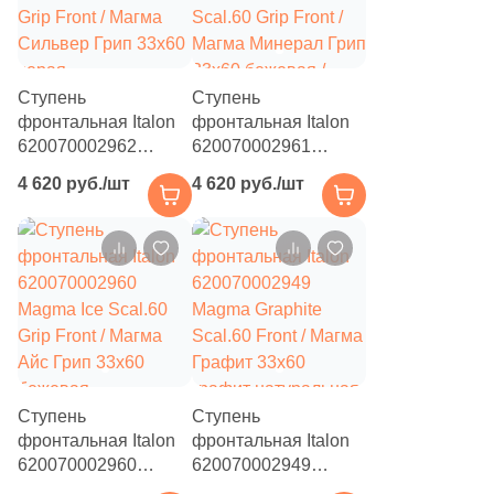
Ступень
Ступень
фронтальная Italon
фронтальная Italon
620070002962
620070002961
Magma Silver Scal.60
Magma Mineral
4 620 руб./шт
4 620 руб./шт
Grip Front / Магма
Scal.60 Grip Front /
Сильвер Грип 33x60
Магма Минерал Грип
серая
33x60 бежевая /
структурированная
серая
под камень
структурированная
под камень
Ступень
Ступень
фронтальная Italon
фронтальная Italon
620070002960
620070002949
Magma Ice Scal.60
Magma Graphite