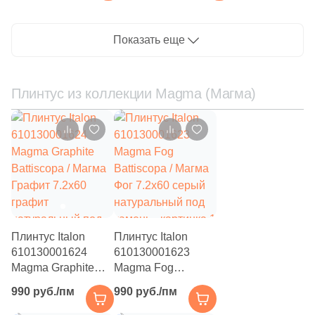
Мэджик 30x30
камень, чип
розовая глянцевая /
прямоугольный
рельефная под
Показать еще
металл, чип
квадратный
Плинтус из коллекции Magma (Магма)
Плинтус Italon
Плинтус Italon
610130001624
610130001623
Magma Graphite
Magma Fog
Battiscopa / Магма
Battiscopa / Магма
990 руб./пм
990 руб./пм
Графит 7.2x60
Фог 7.2x60 серый
графит
натуральный под