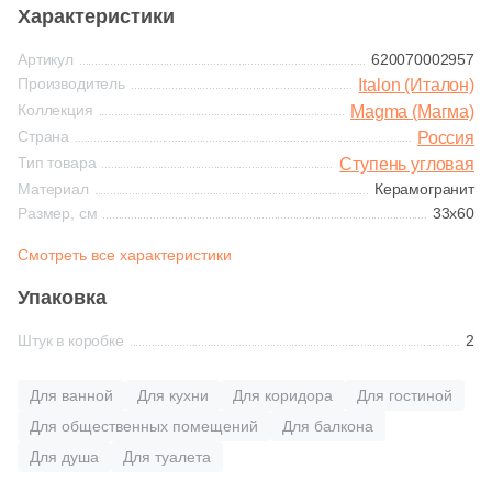
Тема
Синяя и голубая
Характеристики
1359
Камень (
)
Артикул
620070002957
Коричневая
Производитель
Italon (Италон)
257
Бетон (
)
Коллекция
Magma (Магма)
8
Гранит (
)
Черная
Страна
Россия
Тип товара
Ступень угловая
311
Дерево (
)
Материал
Керамогранит
Тема (рисунок на плитке)
Размер, см
10
33x60
Кварц (
)
Моноколор
Смотреть все характеристики
11
Котто (
)
Упаковка
133
Лофт (
)
Дерево
4
Металл (
)
Штук в коробке
2
Мрамор
26
Моноколор (
)
Для ванной
Для кухни
Для коридора
Для гостиной
145
Мрамор (
)
Для общественных помещений
Для балкона
Камень
Для душа
Для туалета
4
Оникс (
)