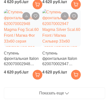
4 620 руб./шт
4 620 руб./шт
Grip Front / Магма
Scal.60 Front / Магма
Айс Грип 33x60
Графит 33x60
бежевая
графит натуральная
структурированная
под камень
под камень
Ступень
Ступень
фронтальная Italon
фронтальная Italon
620070002948
620070002947
Magma Fog Scal.60
Magma Silver Scal.60
4 620 руб./шт
4 620 руб./шт
Front / Магма Фог
Front / Магма
33x60 серая
Сильвер 33x60
натуральная под
серая натуральная
камень
под камень
Показать еще