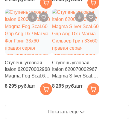
Айс Грип 33x60
Магма Графит Грип
левая бежевая
33x60 правая
структурированная
графит
под камень
структурированная
под камень
Ступень угловая
Ступень угловая
Italon 620070002968
Italon 620070002967
Magma Fog Scal.60
Magma Silver Scal.60
Grip Ang.Dx / Магма
Grip Ang.Dx / Магма
8 295 руб./шт
8 295 руб./шт
Фог Грип 33x60
Сильвер Грип 33x60
правая серая
правая серая
структурированная
структурированная
под камень
под камень
Показать еще