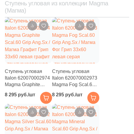
Ступень угловая из коллекции Magma
(Магма)
Ступень угловая
Ступень угловая
Italon 620070002974
Italon 620070002973
Magma Graphite
Magma Fog Scal.60
Scal.60 Grip Ang.Sx /
Grip Ang.Sx / Магма
8 295 руб./шт
8 295 руб./шт
Магма Графит Грип
Фог Грип 33x60
33x60 левая графит
левая серая
структурированная
структурированная
под камень
под камень