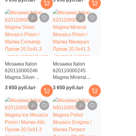
Магма Графит
Призм 20.5x41.3
Призм 20.5x41.3
серая натуральная
графит натуральная
под камень, чип
под камень, чип
пятиугольный
пятиугольный
Мозаика Italon
Мозаика Italon
620110000246
620110000245
Magma Silver
Magma Mineral
Mosaico Prism /
Mosaico Prism /
3 650 руб./шт
3 650 руб./шт
Магма Сильвер
Магма Минерал
Призм 20.5x41.3
Призм 20.5x41.3
серая натуральная
бежевая / серая
под камень, чип
натуральная под
пятиугольный
камень, чип
пятиугольный