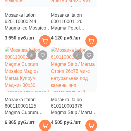
Мозаика Italon
Мозаика Italon
620110000244
600110001126
Magma Ice Mosaico
Magma Petrol
Prism / Магма Айс
Mosaico Enigma /
3 650 руб./шт
4 120 руб./шт
Призм 20.5x41.3
Магма Петрол
бежевая
Энигма 30x30 микс
натуральная под
матовая / глянцевая
камень, чип
с орнаментом, чип
пятиугольный
квадратный
Мозаика Italon
Мозаика Italon
600110001125
610110001376
Magma Cuprum
Magma Strip / Магма
Mosaico Magic /
Стрип 26x75 микс
6 865 руб./шт
4 505 руб./шт
Магма Купрум
натуральная под