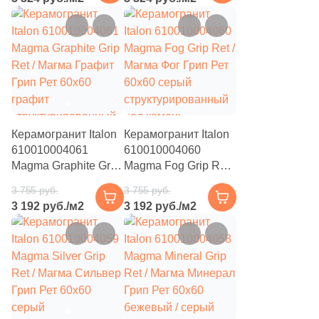
82
Зеленый (
)
натуральный /
натуральный /
противоскользящий
противоскользящий
–14%
–14%
82
Золотой (
)
под камень
под камень
82
Капучино (
)
82
Каштановый (
)
82
Кирпичный (
)
Керамогранит Italon
Керамогранит Italon
82
Коричневый (
)
610010004061
610010004060
82
Кофейный (
)
Magma Graphite Grip
Magma Fog Grip Ret /
Ret / Магма Графит
Магма Фог Грип Рет
3 755 руб.
3 755 руб.
82
Красный (
)
Грип Рет 60x60
60x60 серый
3 192 руб./м2
3 192 руб./м2
графит
структурированный
82
Кремовый (
)
структурированный
под камень
–14%
–15%
под камень
82
Оранжевый (
)
82
Песочный (
)
82
Розовый (
)