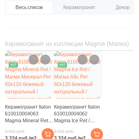
Весь список
Керамогранит
Декор
113
Рельефная (
)
53
Сатинированная (
)
82
Структурированная (
)
Керамогранит из коллекции Magma (Магма)
Цвет
82
Серый (
)
–15%
–15%
ХИТ
ХИТ
82
Антрацитовый (
)
82
Бежевый (
)
82
Белый (
)
82
Голубой (
)
Керамогранит Italon
Керамогранит Italon
610010004063
610010004062
82
Графит (
)
Magma Mineral Ret /
Magma Ice Ret /
Магма Минерал Рет
Магма Айс Рет
82
Желтый (
)
3 911 руб.
3 911 руб.
60x120 бежевый
60x120 бежевый
3 324 руб./м2
3 324 руб./м2