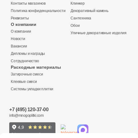
Контакты магазинов
Клинкер
Политика конфиденциальности
Декоративный камень
Реквизиты
Сантехника
О компании
Обои
О компании
Уличные декоративные изделия
Купить в 1 клик
Новости
Вакансии
Дипломы и награды
Сотрудничество
Заявка на бесплатный 3D дизайн
Расходные материалы
Количество
Затирочные смеси
Обратная связь
Клеевые смеси
Системы укладки плитки
Ваше имя
8 295 руб.
Общая стоимость
+7 (495) 120-37-00
Ваше имя
info@mnogoplitki.com
Телефон
15 000₽
Минимальная сумма заказа