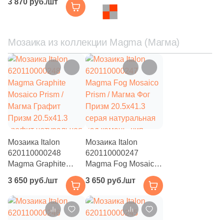
3 870 руб./шт
Магма Айс / Magma
Ice Brick 3D 30x80
бежевый
натуральный / 3D/
Мозаика из коллекции Magma (Магма)
объемный под
камень
Мозаика Italon
Мозаика Italon
620110000248
620110000247
Magma Graphite
Magma Fog Mosaico
Mosaico Prism /
Prism / Магма Фог
3 650 руб./шт
3 650 руб./шт
Магма Графит
Призм 20.5x41.3
Призм 20.5x41.3
серая натуральная
графит натуральная
под камень, чип
под камень, чип
пятиугольный