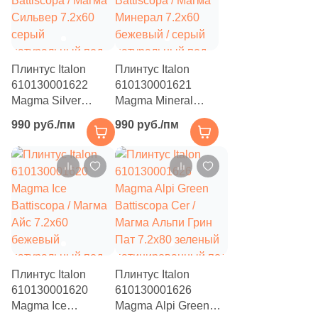
Плинтус Italon
Плинтус Italon
610130001622
610130001621
Magma Silver
Magma Mineral
Battiscopa / Магма
Battiscopa / Магма
990 руб./пм
990 руб./пм
Сильвер 7.2x60
Минерал 7.2x60
серый
бежевый / серый
натуральный под
натуральный под
камень
камень
Плинтус Italon
Плинтус Italon
610130001620
610130001626
Magma Ice
Magma Alpi Green