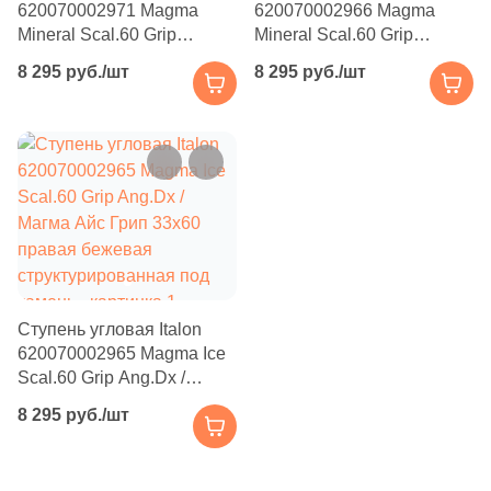
620070002971 Magma
620070002966 Magma
Производитель
2
30.4x30.4 (
)
Mineral Scal.60 Grip
Mineral Scal.60 Grip
Kerama Marazzi
Ang.Sx / Магма Минерал
Ang.Dx / Магма Минерал
46
30x120 (
)
8 295 руб./шт
8 295 руб./шт
Грип 33x60 левая
Грип 33x60 правая
бежевая / серая
бежевая / серая
8
31.7x31.7 (
)
Laparet
структурированная под
структурированная под
4
31.5x31.5 (
)
камень
камень
Altacera
2
32.8x32.8 (
)
5
32.3x32.3 (
)
Alma Ceramica
1
32.4x32.4 (
)
Delacora
12
32x120 (
)
Ступень угловая Italon
620070002965 Magma Ice
7
32.5x32.5 (
)
New Trend
Scal.60 Grip Ang.Dx /
Магма Айс Грип 33x60
43
32x32 (
)
8 295 руб./шт
правая бежевая
Страна
1
32.4x60.8 (
)
структурированная под
камень
Россия
22
33х120 (
)