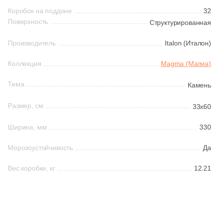
194
33x160 (
)
Коробок на поддоне
32
16
33х60 (
)
Поверхность
Структурированная
Шестиугольная
12
34x34 (
)
Производитель
Italon (Италон)
Восьмиугольная
4
36x36 (
)
Коллекция
Magma (Магма)
8
37.5x37.5 (
)
Тема
Материал
Камень
6
45x33 (
)
Керамическая
Размер, см
33x60
8
59x33 (
)
Ширина, мм
330
Из керамогранита
92
60x33 (
)
Морозоустойчивость
Да
1
60x30 (
)
Из белой глины
Вес коробки, кг
12.21
64
80x33 (
)
Из красной глины
26
90x33 (
)
126
120x33 (
)