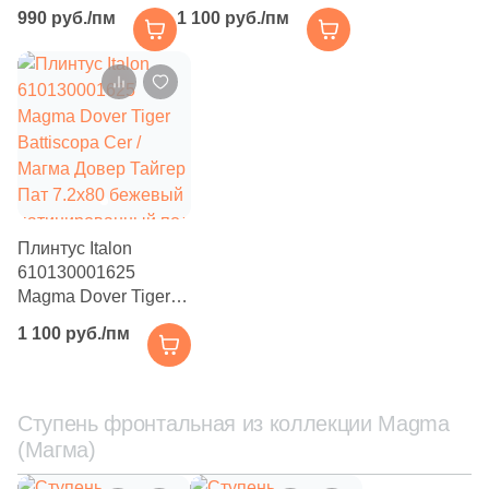
Battiscopa / Магма
Battiscopa Cer /
990 руб./пм
1 100 руб./пм
Айс 7.2x60
Магма Альпи Грин
бежевый
Пат 7.2x80 зеленый
натуральный под
патинированный под
камень
мрамор
Плинтус Italon
610130001625
Magma Dover Tiger
Battiscopa Cer /
1 100 руб./пм
Магма Довер Тайгер
Пат 7.2x80 бежевый
патинированный под
мрамор
Ступень фронтальная из коллекции Magma
(Магма)