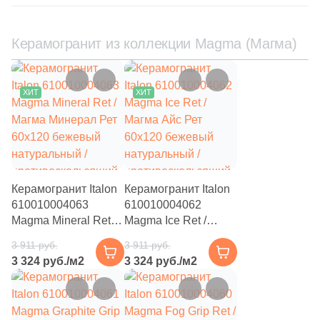
210
Противоскользящая (
)
Керамогранит из коллекции Magma (Магма)
113
Рельефная (
)
53
Сатинированная (
)
–15%
–15%
ХИТ
ХИТ
Цвет
53
Бежевый (
)
53
Антрацитовый (
)
53
Белый (
)
Керамогранит Italon
Керамогранит Italon
610010004063
610010004062
53
Голубой (
)
Magma Mineral Ret /
Magma Ice Ret /
Магма Минерал Рет
Магма Айс Рет
53
Графит (
)
3 911 руб.
3 911 руб.
60x120 бежевый
60x120 бежевый
3 324 руб./м2
3 324 руб./м2
натуральный /
53
натуральный /
Желтый (
)
противоскользящий
противоскользящий
–14%
–14%
53
Зеленый (
)
под камень
под камень