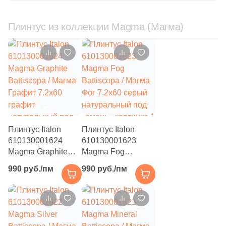
квадратный
Плинтус из коллекции Magma (Магма)
Плинтус Italon
Плинтус Italon
610130001624
610130001623
Magma Graphite
Magma Fog
Battiscopa / Магма
Battiscopa / Магма
990 руб./пм
990 руб./пм
Графит 7.2x60
Фог 7.2x60 серый
графит
натуральный под
натуральный под
камень
камень