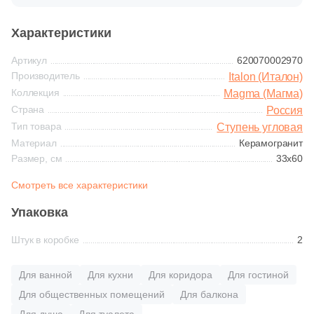
Тема
Синяя и голубая
1359
Камень (
)
Характеристики
Коричневая
257
Бетон (
)
Артикул
620070002970
Производитель
Italon (Италон)
8
Гранит (
)
Черная
Коллекция
Magma (Магма)
Страна
311
Дерево (
)
Россия
Тип товара
Ступень угловая
Тема (рисунок на плитке)
10
Кварц (
)
Материал
Керамогранит
Моноколор
Размер, см
33x60
11
Котто (
)
Смотреть все характеристики
133
Лофт (
)
Дерево
Упаковка
4
Металл (
)
Мрамор
Штук в коробке
2
26
Моноколор (
)
145
Мрамор (
)
Для ванной
Для кухни
Для коридора
Для гостиной
Камень
Для общественных помещений
Для балкона
4
Оникс (
)