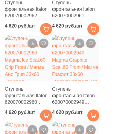
Ступень
Ступень
фронтальная Italon
фронтальная Italon
620070002962
620070002961
Magma Silver Scal.60
Magma Mineral
4 620 руб./шт
4 620 руб./шт
Grip Front / Магма
Scal.60 Grip Front /
Сильвер Грип 33x60
Магма Минерал Грип
серая
33x60 бежевая /
структурированная
серая
под камень
структурированная
под камень
Ступень
Ступень
фронтальная Italon
фронтальная Italon
620070002960
620070002949
Magma Ice Scal.60
Magma Graphite
4 620 руб./шт
4 620 руб./шт
Grip Front / Магма
Scal.60 Front / Магма
Айс Грип 33x60
Графит 33x60
бежевая
графит натуральная