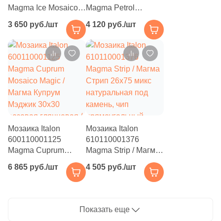
Magma Ice Mosaico
Magma Petrol
Prism / Магма Айс
Mosaico Enigma /
3 650 руб./шт
4 120 руб./шт
Призм 20.5x41.3
Магма Петрол
бежевая
Энигма 30x30 микс
натуральная под
матовая / глянцевая
камень, чип
с орнаментом, чип
пятиугольный
квадратный
Мозаика Italon
Мозаика Italon
600110001125
610110001376
Magma Cuprum
Magma Strip / Магма
Mosaico Magic /
Стрип 26x75 микс
6 865 руб./шт
4 505 руб./шт
Магма Купрум
натуральная под
Мэджик 30x30
камень, чип
розовая глянцевая /
прямоугольный
рельефная под
Показать еще
металл, чип