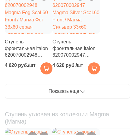
структурированная
под камень
под камень
Ступень
Ступень
фронтальная Italon
фронтальная Italon
620070002948
620070002947
Magma Fog Scal.60
Magma Silver Scal.60
4 620 руб./шт
4 620 руб./шт
Front / Магма Фог
Front / Магма
33x60 серая
Сильвер 33x60
натуральная под
серая натуральная
камень
под камень
Показать еще
Ступень угловая из коллекции Magma
(Магма)