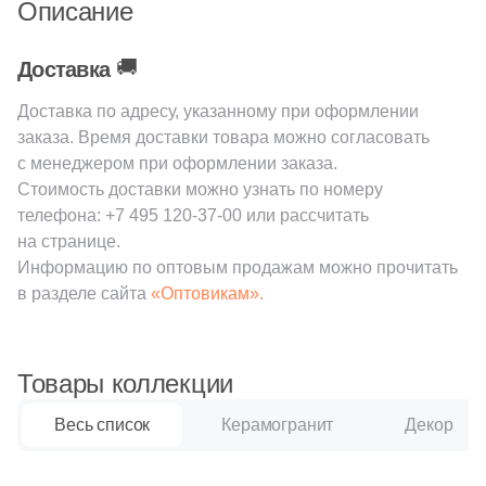
Описание
202
120x32 (
)
84
160x33 (
)
🚚
Доставка
Поверхность
Доставка по адресу, указанному при оформлении
заказа. Время доставки товара можно согласовать
82
Структурированная (
)
с менеджером при оформлении заказа.
33
Глазурованная (
)
Стоимость доставки можно узнать по номеру
телефона:
+7 495 120-37-00
или рассчитать
88
Глазурованная матовая (
)
на странице.
Информацию по оптовым продажам можно прочитать
14
Глянцевая (
)
в разделе сайта
«Оптовикам».
52
Лаппатированная (
)
1327
Матовая (
)
Товары коллекции
517
Натуральная (
)
Весь список
Керамогранит
Декор
44
Патинированная (
)
72
Полированная (
)