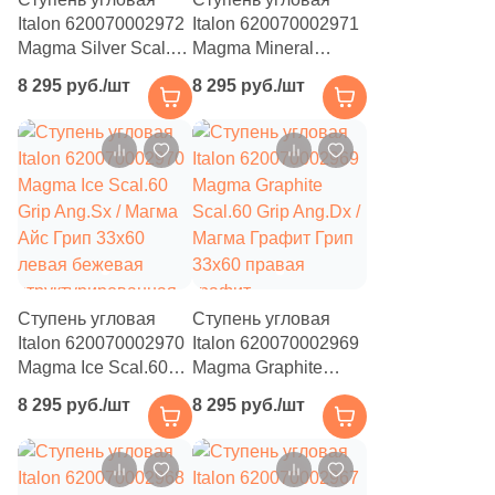
Italon 620070002972
Italon 620070002971
Magma Silver Scal.60
Magma Mineral
Grip Ang.Sx / Магма
Scal.60 Grip Ang.Sx /
8 295 руб./шт
8 295 руб./шт
Сильвер Грип 33x60
Магма Минерал Грип
левая серая
33x60 левая
структурированная
бежевая / серая
под камень
структурированная
под камень
Ступень угловая
Ступень угловая
Italon 620070002970
Italon 620070002969
Magma Ice Scal.60
Magma Graphite
Grip Ang.Sx / Магма
Scal.60 Grip Ang.Dx /
8 295 руб./шт
8 295 руб./шт
Айс Грип 33x60
Магма Графит Грип
левая бежевая
33x60 правая
структурированная
графит
под камень
структурированная