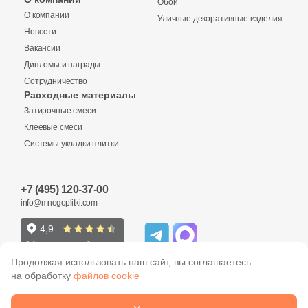
Обои
О компании
Уличные декоративные изделия
Купить в 1 клик
Новости
Вакансии
Дипломы и награды
Сотрудничество
Заявка на бесплатный 3D дизайн
Расходные материалы
Количество
Затирочные смеси
Обратная связь
Клеевые смеси
Системы укладки плитки
Ваше имя
8 295 руб.
Общая стоимость
+7 (495) 120-37-00
Ваше имя
info@mnogoplitki.com
Телефон
15 000₽
Минимальная сумма заказа
Телефон
Продолжая использовать наш сайт, вы соглашаетесь
на обработку
файлов cookie
Ваше имя
E-Mail
2005-2026 © Много плитки. Цены и информация,