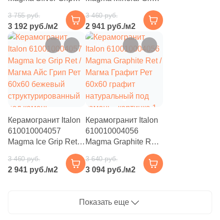
53
Серый (
)
Ret / Магма Сильвер
Ret / Магма Минерал
3 755 руб.
3 460 руб.
Грип Рет 60x60
Грип Рет 60x60
53
Синий (
)
3 192 руб./м2
2 941 руб./м2
серый
бежевый / серый
структурированный
структурированный
53
Слоновая кость (
)
–15%
–15%
под камень
под камень
53
Терракотовый (
)
53
Фиолетовый (
)
53
Черный (
)
53
Шоколадный (
)
Керамогранит Italon
Керамогранит Italon
610010004057
610010004056
Продолжить поиск в каталоге
Magma Ice Grip Ret /
Magma Graphite Ret /
Магма Айс Грип Рет
Магма Графит Рет
3 460 руб.
3 640 руб.
60x60 бежевый
60x60 графит
2 941 руб./м2
3 094 руб./м2
структурированный
натуральный под
под камень
камень
Показать еще