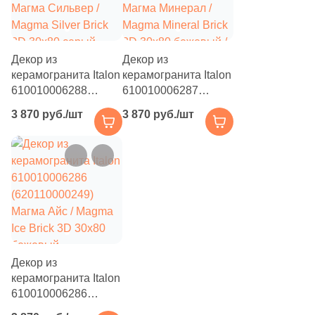
Декор из
Декор из
керамогранита Italon
керамогранита Italon
610010006288
610010006287
(620110000251)
(620110000250)
3 870 руб./шт
3 870 руб./шт
Магма Сильвер /
Магма Минерал /
Magma Silver Brick
Magma Mineral Brick
3D 30x80 серый
3D 30x80 бежевый /
натуральный / 3D/
серый натуральный /
объемный под
3D/объемный под
камень
камень
Декор из
керамогранита Italon
610010006286
(620110000249)