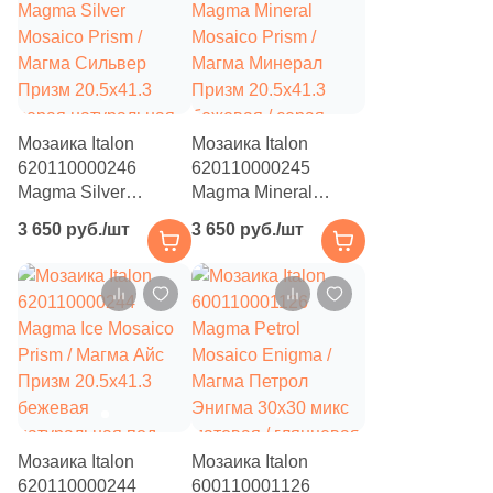
пятиугольный
Мозаика Italon
Мозаика Italon
620110000246
620110000245
Magma Silver
Magma Mineral
Mosaico Prism /
Mosaico Prism /
3 650 руб./шт
3 650 руб./шт
Магма Сильвер
Магма Минерал
Призм 20.5x41.3
Призм 20.5x41.3
серая натуральная
бежевая / серая
под камень, чип
натуральная под
пятиугольный
камень, чип
пятиугольный
Мозаика Italon
Мозаика Italon
620110000244
600110001126