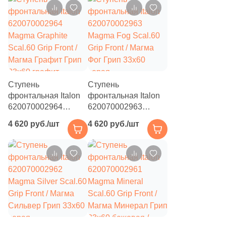
Ступень
Ступень
фронтальная Italon
фронтальная Italon
620070002964
620070002963
Magma Graphite
Magma Fog Scal.60
4 620 руб./шт
4 620 руб./шт
Scal.60 Grip Front /
Grip Front / Магма
Магма Графит Грип
Фог Грип 33x60
33x60 графит
серая
структурированная
структурированная
под камень
под камень