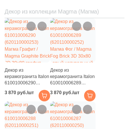
Декор из коллекции Magma (Магма)
Декор из
Декор из
керамогранита Italon
керамогранита Italon
610010006290
610010006289
(620110000253)
(620110000252)
3 870 руб./шт
3 870 руб./шт
Магма Графит /
Магма Фог / Magma
Magma Graphite Brick
Fog Brick 3D 30x80
3D 30x80 графит
серый натуральный /
натуральный / 3D/
3D/объемный под
объемный под
камень
камень