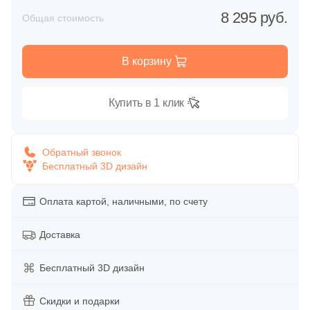
Глазурованная глянцевая
8 295 руб.
Общая стоимость
13
LEXA Klinker (SDS Keramik) (
)
Глазурованная матовая
4
Mayor (
)
В корзину
25
NATUCER (
)
Лаппатированная
1
Pamesa Ceramica (
)
Купить в 1 клик
Полированная
55
Paradyz (
)
8
ROSAGRES (
)
Обратный звонок
Бесплатный 3D дизайн
Цвет
3
Sierragres (
)
Белая
Оплата картой, наличными, по счету
8
Weeco (
)
8
Westerwalder Klinker (
)
Доставка
Бежевая
2
White Hills (
)
Бесплатный 3D дизайн
Серая
4
Zikkurat (
)
Скидки и подарки