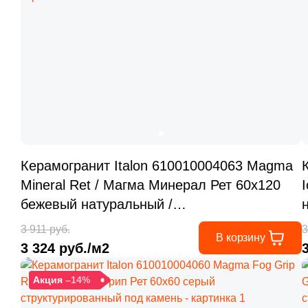
Керамогранит Italon 610010004063 Magma
Mineral Ret / Магма Минерал Рет 60x120
бежевый натуральный /
противоскользящий под камень
3 911 руб.
3
В корзину
3 324 руб./м2
Акция
–14%