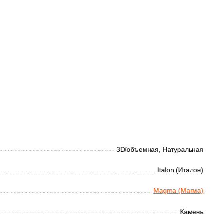
3D/объемная,
Натуральная
Italon (Италон)
Magma (Магма)
Камень