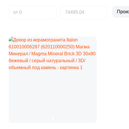
Прои
от