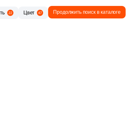
Продолжить поиск в каталоге
ть
Цвет
22
47
3 870 руб.
Общая стоимость
Минимальная сумма заказа