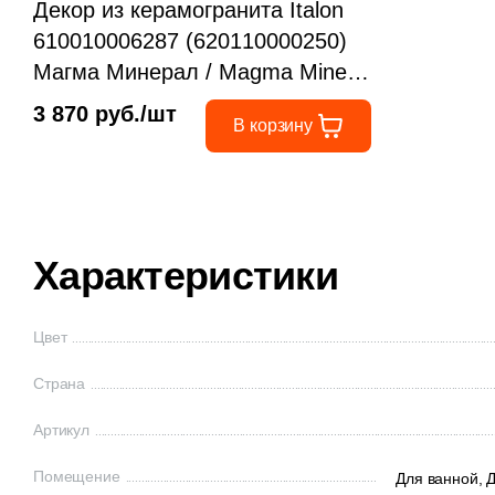
Декор из керамогранита Italon
610010006287 (620110000250)
Магма Минерал / Magma Mineral
Brick 3D 30x80 бежевый / серый
3 870 руб./шт
В корзину
натуральный / 3D/объемный под
камень
Характеристики
Цвет
Страна
Артикул
Помещение
Для ванной,
Д