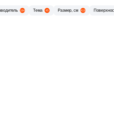
зводитель
Тема
Размер, см
Поверхнос
164
45
419