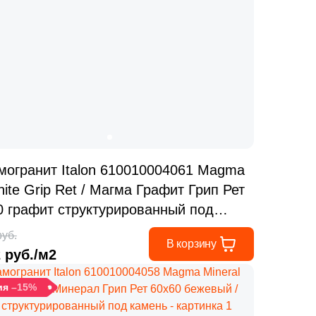
могранит Italon 610010004061 Magma
ite Grip Ret / Магма Графит Грип Рет
0 графит структурированный под
нь
руб.
В корзину
2 руб./м2
ия
–15%