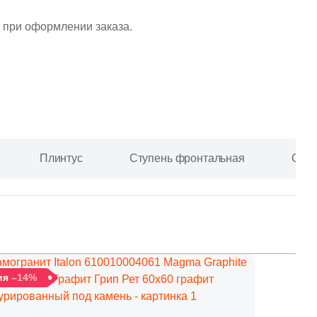
Ваше имя
 при оформлении заказа.
Телефон
Плинтус
Ступень фронтальная
Ступ
E-mail
Комментарий
ия
–14%