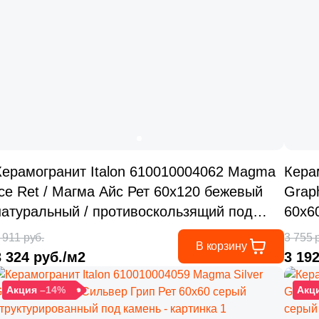
Керамогранит Italon 610010004062 Magma
Кера
Ice Ret / Магма Айс Рет 60x120 бежевый
Graph
натуральный / противоскользящий под
60x6
камень
каме
 911 руб.
3 755 
В корзину
3 324 руб./м2
3 19
Акция
–14%
Акц