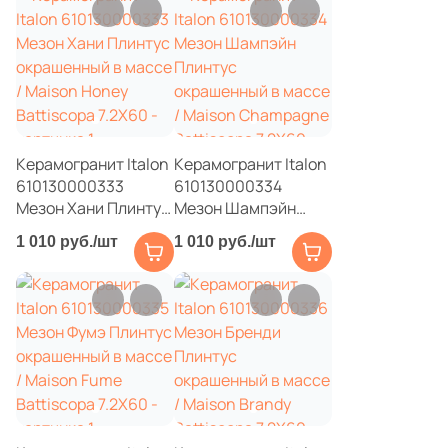
1
10x20 (
)
1
11x30 (
)
16
12x30 (
)
2
12x20 (
)
Керамогранит Italon
Керамогранит Italon
1
14.5x27 (
)
610130000333
610130000334
9
14.8x14.8 (
)
Мезон Хани Плинтус
Мезон Шампэйн
окрашенный в массе
Плинтус
6
1 010 руб./шт
1 010 руб./шт
15x60 (
)
/ Maison Honey
окрашенный в массе
Battiscopa 7.2X60
/ Maison Champagne
3
15x25 (
)
Battiscopa 7.2X60
1
15x31.6 (
)
2
15x28 (
)
8
15x30 (
)
1
15x80 (
)