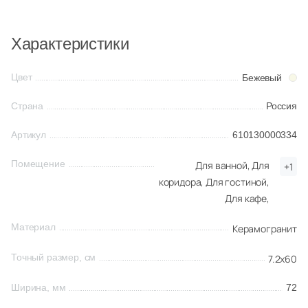
61
Лофт (
)
Китай
Характеристики
12
Металл (
)
183
Моноколор (
)
Индия
Цвет
Бежевый
256
Мрамор (
)
Страна
Россия
Испания
2
Оникс (
)
Артикул
610130000334
30
Орнамент (
)
Италия
Помещение
Для ванной,
Для
+1
16
Паркет (
)
коридора,
Для гостиной,
Для кафе,
Форма
24
Полосы (
)
Квадратная
Материал
3
Керамогранит
Соль-перец (
)
17
Терраццо (
)
Точный размер, см
7.2x60
Прямоугольная
8
Ткань (
)
Ширина, мм
72
Формы шеврон
23
Травертин (
)