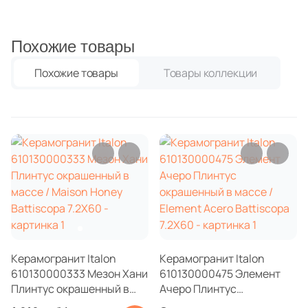
3
Mayolica (
)
Бетон
5
Mykonos (
)
Похожие товары
Размер, см
5
Navarti (
)
Похожие товары
Товары коллекции
20x20
64
Paradyz (
)
1
Peronda (
)
20x40
3
Petracers (
)
40x80
15
Rex Ceramiche (
)
20
Royce (
)
30x60
2
STN Ceramica (
)
60x60
2
Saloni (
)
Керамогранит Italon
Керамогранит Italon
1
Sanchis (
)
610130000333 Мезон Хани
610130000475 Элемент
60x120
Плинтус окрашенный в
Ачеро Плинтус
9
Vallelunga (
)
массе / Maison Honey
окрашенный в массе /