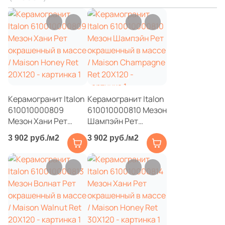
8
7.2x75 (
)
43
7.6x120 (
)
130
7x60 (
)
13
7.2х60 (
)
15
7.3x31 (
)
Керамогранит Italon
Керамогранит Italon
610010000809
44
610010000810 Мезон
7.5x15 (
)
Мезон Хани Рет
Шампэйн Рет
5
7.5x60 (
)
окрашенный в массе
окрашенный в массе
3 902 руб./м2
3 902 руб./м2
/ Maison Honey Ret
/ Maison Champagne
170
7.2x80 (
)
20X120
Ret 20X120
33
7.6x60 (
)
11
7.6x40.2 (
)
39
7.2x150 (
)
39
7.2x90 (
)