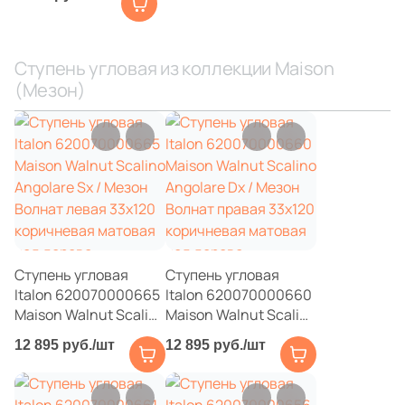
Scalino Frontale /
3
30x20 (
)
Мезон Бренди
1
33x120 коричневая
30x11.2 (
)
матовая под дерево
Ступень угловая из коллекции Maison
14
30x12 (
)
(Мезон)
2
30x10.8 (
)
1
30x11.8 (
)
7
30x23 (
)
10
30x7.2 (
)
2
30x12.5 (
)
Ступень угловая
Ступень угловая
28
30x15 (
)
Italon 620070000665
Italon 620070000660
Maison Walnut Scalino
Maison Walnut Scalino
1
30.5x10 (
)
Angolare Sx / Мезон
Angolare Dx / Мезон
12 895 руб./шт
12 895 руб./шт
1
30.5x20 (
)
Волнат левая 33x120
Волнат правая 33x120
коричневая матовая
коричневая матовая
2
31.6x31.6 (
)
под дерево
под дерево