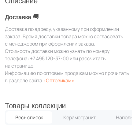
Описание
2
45x45 (
)
2
🚚
60x60 (
)
Доставка
1
80x80 (
)
Доставка по адресу, указанному при оформлении
заказа. Время доставки товара можно согласовать
1
2.8x6 (
)
с менеджером при оформлении заказа.
3
2x15 (
)
Стоимость доставки можно узнать по номеру
телефона:
+7 495 120-37-00
или рассчитать
8
2.4x8 (
)
на странице.
Информацию по оптовым продажам можно прочитать
8
2.9x8 (
)
в разделе сайта
«Оптовикам».
8
2.5x32.5 (
)
10
3.2x33 (
)
Товары коллекции
1
3x3 (
)
Весь список
Керамогранит
Напольна
54
4.6x60 (
)
2
4x4 (
)