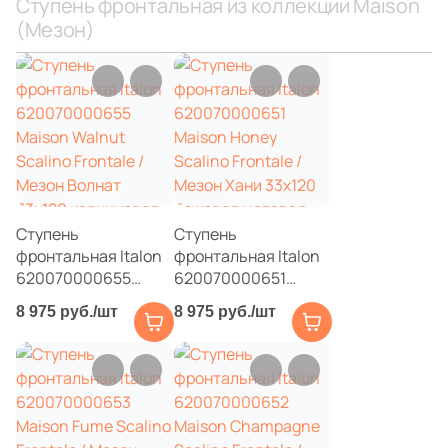
Ступень фронтальная из коллекции Maison
(Мезон)
1
20x6.5 (
)
1
20x31 (
)
2
20x11.2 (
)
1
20.1x20.1 (
)
1
20x120 (
)
2
22.5x22.5 (
)
Ступень
Ступень
фронтальная Italon
фронтальная Italon
1
24.5x19 (
)
620070000655
620070000651
1
24.5x15 (
)
Maison Walnut
Maison Honey
8 975 руб./шт
8 975 руб./шт
Scalino Frontale /
Scalino Frontale /
1
24.5x13 (
)
Мезон Волнат
Мезон Хани 33x120
33x120 коричневая
бежевая матовая
1
24.5x20 (
)
матовая под дерево
под дерево
1
24.5x19.5 (
)