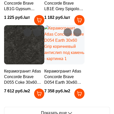
Concorde Brave
Concorde Brave
LB1G Gypsum
LB1E Grey Spigolo
39
7.2x90 (
)
Spigolo 10 mm 1x20
1x20 серый матовый
1 225 руб./шт
1 182 руб./шт
4
7x80 (
)
бежевый матовый
под камень
под камень
11
7.2x59 (
)
8
7.2x45 (
)
18
8x36 (
)
14
8x39.8 (
)
7
8.6x31 (
)
Керамогранит Atlas
Керамогранит Atlas
Concorde Brave
Concorde Brave
1
8.6x24.5 (
)
D055 Coke 30x60
D054 Earth 30x60
7
8x39.6 (
)
Grip кофейный
Grip коричневый
7 612 руб./м2
7 358 руб./м2
антислип под камень
антислип под камень
1
8x40 (
)
5
8x60 (
)
Показать еще