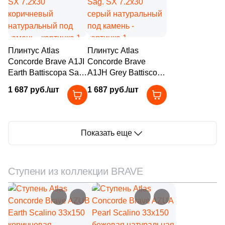
87
60x7.2 (
)
46
60x7.5 (
)
Плинтус Atlas
Плинтус Atlas
4
60x6.5 (
)
Concorde Brave A1JI
Concorde Brave
Earth Battiscopa Sag.
A1JH Grey Battiscopa
44
60x5.5 (
)
SX 7.2х30
Sag. SX 7.2х30
1 687 руб./шт
1 687 руб./шт
21
60x9.5 (
)
коричневый
серый натуральный
натуральный под
под камень
14
60x9,5 (
)
камень
4
75x7.2 (
)
Показать еще
52
80x7.2 (
)
28
80x5.5 (
)
Ступени из коллекции BRAVE
13
89.5x16 (
)
12
90x7.2 (
)