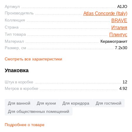
Синяя и голубая
Артикул
A1JO
3
Gres De Aragon (
)
Производитель
Atlas Concorde (Italy)
Коричневая
Коллекция
BRAVE
13
Gresmanc (
)
Страна
Италия
5
Heralgi (
)
Тип товара
Плинтус
Черная
Материал
Керамогранит
33
Interbau (
)
Размер, см
7.2x30
Тема (рисунок на плитке)
389
Italon (Италон) (
)
Смотреть все характеристики
Моноколор
394
Kerama Marazzi (
)
Упаковка
9
Kerlife (Керлайф) (
)
Штук в коробке
12
Дерево
Метров в коробке
4.92
88
Kerranova (
)
Мрамор
1
Lotus (
)
Для ванной
Для кухни
Для коридора
Для гостиной
Для общественных помещений
3
Marca Corona (
)
Камень
11
Marmocer (
)
Подробнее о товаре