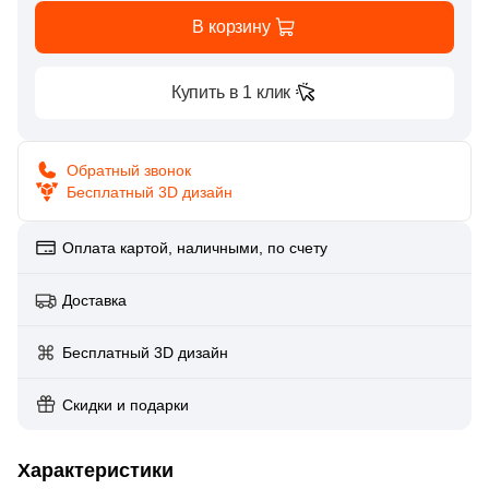
Глазурованная глянцевая
В корзину
4
DualGres (
)
Глазурованная матовая
74
ESTIMA (
)
Купить в 1 клик
2
Ecoceramic (
)
Лаппатированная
2
Edimax Ceramiche Astor (
)
Обратный звонок
Бесплатный 3D дизайн
Полированная
3
El Molino (
)
119
Equipe (
)
Оплата картой, наличными, по счету
Цвет
32
Eurotile Ceramica (
)
Доставка
Белая
35
Exagres (
)
Бесплатный 3D дизайн
3
GRESAN (
)
Бежевая
2
Geotiles (
Скидки и подарки
)
Серая
1
Goldencer (
)
Характеристики
1
Gracia Ceramica (
)