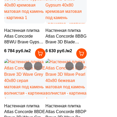
1
10x20 (
)
1
11x30 (
)
16
12x30 (
)
Настенная плитка
Настенная плитка
2
12x20 (
)
Atlas Concorde
Atlas Concorde 8BBG
8BWU Brave Gypsum
Brave 3D Blade
1
14.5x27 (
)
40x80 кремовая
Gypsum 40x80
6 784 руб./м2
6 630 руб./м2
матовая под камень
9
кремовая матовая
14.8x14.8 (
)
под камень
6
15x60 (
)
волнистая
3
15x25 (
)
1
15x31.6 (
)
2
15x28 (
)
8
15x30 (
)
Настенная плитка
Настенная плитка
Atlas Concorde 8BDE
Atlas Concorde 8BDP
1
15x80 (
)