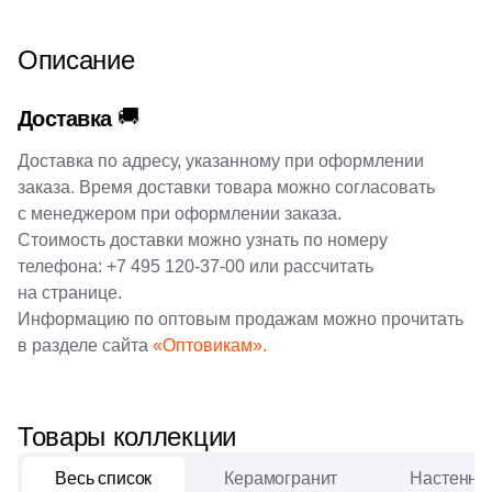
2
45x45 (
)
Описание
2
60x60 (
)
1
80x80 (
)
🚚
Доставка
1
2.8x6 (
)
Доставка по адресу, указанному при оформлении
3
2x15 (
)
заказа. Время доставки товара можно согласовать
с менеджером при оформлении заказа.
8
2.4x8 (
)
Стоимость доставки можно узнать по номеру
8
2.9x8 (
)
телефона:
+7 495 120-37-00
или рассчитать
на странице.
8
2.5x32.5 (
)
Информацию по оптовым продажам можно прочитать
в разделе сайта
«Оптовикам».
10
3.2x33 (
)
1
3x3 (
)
Товары коллекции
54
4.6x60 (
)
2
4x4 (
)
Весь список
Керамогранит
Настенная