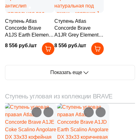
Цвет
Ступень Atlas
Ступень Atlas
7
Кофейный (
)
Concorde Brave
Concorde Brave
7
Антрацитовый (
)
A1JS Earth Elemento
A1JR Grey Elemento
L Grip 60х15хH4
L Grip 60х15хH4
7
Бежевый (
)
8 556 руб./шт
8 556 руб./шт
коричневая
серая антислип
антислип
натуральная под
7
Белый (
)
натуральная под
камень
7
Болотный (
)
камень
Показать еще
7
Бордовый (
)
7
Венге (
)
Ступень угловая из коллекции BRAVE
7
Голубой (
)
7
Графит (
)
7
Желтый (
)