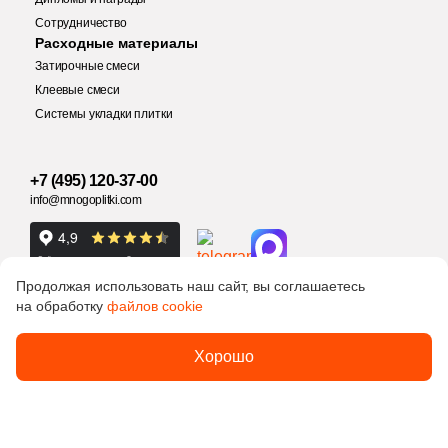
Сотрудничество
Заявка на бесплатный 3D дизайн
Расходные материалы
Количество
Затирочные смеси
Обратная связь
Клеевые смеси
Системы укладки плитки
Ваше имя
1 687 руб.
Общая стоимость
+7 (495) 120-37-00
Ваше имя
info@mnogoplitki.com
Телефон
15 000₽
Минимальная сумма заказа
Телефон
Продолжая использовать наш сайт, вы соглашаетесь
на обработку
файлов cookie
Ваше имя
E-Mail
Политика
2005-2026 © Много плитки. Цены и информация,
Хорошо
обработки
E-Mail
указанные на сайте не являются публичной офертой
данных
ООО «Много Плитки»
ОГРН 1077758790306
Телефон
Укажите размеры помещения, выбранную Вами плитку и
опишите ваши пожелания