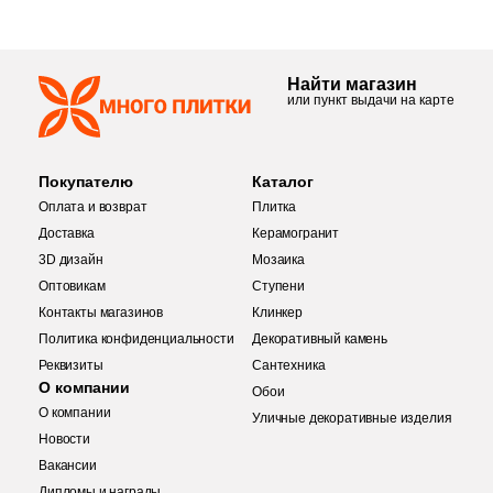
Найти магазин
или пункт выдачи на карте
Покупателю
Каталог
Оплата и возврат
Плитка
Доставка
Керамогранит
3D дизайн
Мозаика
Оптовикам
Ступени
Контакты магазинов
Клинкер
Политика конфиденциальности
Декоративный камень
Реквизиты
Сантехника
О компании
Обои
О компании
Уличные декоративные изделия
Купить в 1 клик
Новости
Вакансии
Дипломы и награды