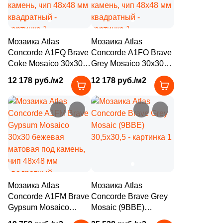
6
25x7.5 (
)
3
25x20 (
)
1
25x10 (
)
Мозаика Atlas
Мозаика Atlas
Concorde A1FQ Brave
Concorde A1FO Brave
6
25х15 (
)
Coke Mosaico 30x30
Grey Mosaico 30x30
графит матовая под
серая матовая под
24
25x15 (
)
12 178 руб./м2
12 178 руб./м2
камень, чип 48х48 мм
камень, чип 48х48 мм
1
28x15 (
)
квадратный
квадратный
2
29x15 (
)
2
29.5x16 (
)
2
29x6 (
)
3
29.5x20 (
)
Мозаика Atlas
Мозаика Atlas
3
29x12 (
)
Concorde A1FM Brave
Concorde Brave Grey
Gypsum Mosaico
Mosaic (9BBE)
3
29.5x15 (
)
30x30 бежевая
30,5x30,5