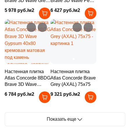
Brave 3D Wave Grey
Brave 3D Wave Pearl
2
15x32 (
)
40x80 серая
40x80 бежевая
5 978 руб./м2
6 427 руб./м2
матовая под камень
матовая под камень
4
15.8x30 (
)
волнистая
волнистая
1
16x40 (
)
7
17.5х42.3 (
)
3
17.5x30.5 (
)
2
19x20 (
)
Настенная плитка
Настенная плитка
1
19x20.5 (
)
Atlas Concorde 8BDG
Atlas Concorde Brave
3
19x42.4 (
)
Brave 3D Wave
Grey (AXAL) 75х75
Gypsum 40x80
6 784 руб./м2
9 321 руб./м2
1
20x3 (
)
кремовая матовая
под камень
3
20x30.5 (
)
волнистая
40
20x10 (
)
Показать еще
5
20x25 (
)