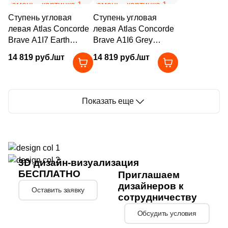
Ступень угловая
Ступень угловая
левая Atlas Concorde
левая Atlas Concorde
Brave A1I7 Earth
Brave A1I6 Grey
Scalino Angolare SX
Scalino Angolare SX
14 819 руб./шт
14 819 руб./шт
33х33 коричневая
33х33 серая
натуральная под
натуральная под
камень
камень
Показать еще
3D дизайн-визуализация
БЕСПЛАТНО
Приглашаем
дизайнеров к
Оставить заявку
сотрудничеству
Обсудить условия