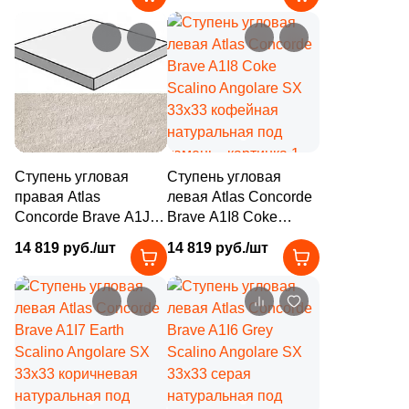
7
Серый (
)
натуральная под
натуральная под
камень
камень
7
Синий (
)
7
Сиреневый (
)
7
Слоновая кость (
)
7
Терракотовый (
)
Ступень угловая
Ступень угловая
7
Фиолетовый (
)
правая Atlas
левая Atlas Concorde
7
Черный (
)
Concorde Brave A1JA
Brave A1I8 Coke
Gypsum Scalino
Scalino Angolare SX
14 819 руб./шт
14 819 руб./шт
Angolare DX 33х33
33х33 кофейная
Продолжить поиск в каталоге
бежевая натуральная
натуральная под
под камень
камень