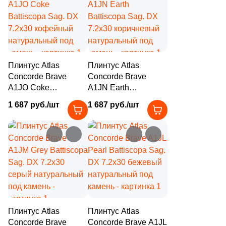
4
31.5x20.6 (
)
1
31x20 (
)
3
31.5x31.5 (
)
Плинтус Atlas
Плинтус Atlas
2
33.3x33.3 (
)
Concorde Brave
Concorde Brave
5
33.3x8 (
)
A1JO Coke
A1JN Earth
Battiscopa Sag. DX
Battiscopa Sag. DX
1
33x33 (
)
1 687 руб./шт
1 687 руб./шт
7.2х30 кофейный
7.2х30 коричневый
натуральный под
натуральный под
1
33x8 (
)
камень
камень
1
38.5x38.5 (
)
2
39.8x39.8 (
)
8
39,6x8 (
)
3
39.6x39.6 (
)
Плинтус Atlas
Плинтус Atlas
5
39.6x8 (
)
Concorde Brave
Concorde Brave A1JL