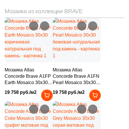
1
20x6.5 (
)
Мозаика из коллекции BRAVE
1
20x31 (
)
2
20x11.2 (
)
1
20.1x20.1 (
)
1
20x120 (
)
2
22.5x22.5 (
)
Мозаика Atlas
Мозаика Atlas
1
24.5x19 (
)
Concorde Brave A1FP
Concorde Brave A1FN
Earth Mosaico 30x30
Pearl Mosaico 30x30
1
24.5x15 (
)
коричневая
бежевая натуральная
19 758 руб./м2
19 758 руб./м2
натуральная под
под камень
1
24.5x13 (
)
камень
1
24.5x20 (
)
1
24.5x19.5 (
)