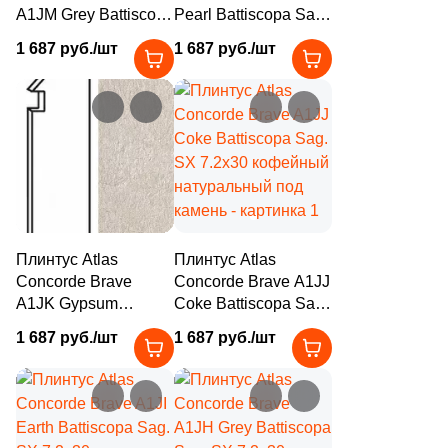
A1JM Grey Battiscopa
Pearl Battiscopa Sag.
4
39.8x8 (
)
Sag. DX 7.2х30
DX 7.2х30 бежевый
1 687 руб./шт
1 687 руб./шт
серый натуральный
натуральный под
1
40х25 (
)
под камень
камень
4
40.2x7.6 (
)
1
40.2x40.2 (
)
10
40x20 (
)
10
42.4x42.4 (
)
5
50x8 (
)
Плинтус Atlas
Плинтус Atlas
Concorde Brave
Concorde Brave A1JJ
1
50.5x50.5 (
)
A1JK Gypsum
Coke Battiscopa Sag.
Battiscopa Sag. DX
SX 7.2х30 кофейный
4
59x59 (
)
1 687 руб./шт
1 687 руб./шт
7.2х30 бежевый
натуральный под
4
59x7.2 (
)
натуральный под
камень
камень
6
60х9.5 (
)
12
60x7.6 (
)