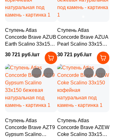
4
90x5.5 (
)
5
90x90 (
)
1
100x16 (
)
Ступень Atlas
Ступень Atlas
3
120x9 (
)
Concorde Brave AZUB
Concorde Brave AZUA
Earth Scalino 33x150
Pearl Scalino 33x150
20
120x6.5 (
)
коричневая
бежевая натуральная
30 721 руб./шт
30 721 руб./шт
натуральная под
под камень
28
120x5.5 (
)
камень
12
120x20 (
)
Поверхность
719
Натуральная (
)
8
Glossy (
)
Ступень Atlas
Ступень Atlas
19
Глазурованная (
)
Concorde Brave AZT9
Concorde Brave AZEW
8
Глазурованная глянцевая (
)
Gypsum Scalino
Coke Scalino 33x150