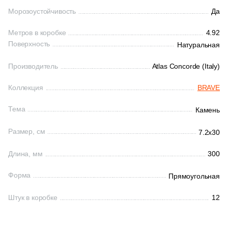
Морозоустойчивость
Да
2
Узоры (
)
Шестиугольная
Метров в коробке
4.92
31
Цемент (
)
Поверхность
Натуральная
Восьмиугольная
21
Штукатурка (
)
Производитель
Atlas Concorde (Italy)
Размер, см
Коллекция
BRAVE
Материал
276
7.2x30 (
)
Керамическая
Тема
Камень
11
15x15 (
)
Размер, см
7.2x30
Из керамогранита
1
20x30 (
)
Длина, мм
300
3
20x20 (
)
Из белой глины
Форма
16
Прямоугольная
20x40 (
)
Из красной глины
1
30x30 (
)
Штук в коробке
12
21
40x40 (
)