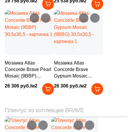
19 758 руб./м2
25 538 руб./м2
3
30x20 (
)
матовая под камень,
чип 48х48 мм
1
30x11.2 (
)
квадратный
14
30x12 (
)
2
30x10.8 (
)
1
30x11.8 (
)
7
30x23 (
)
Мозаика Atlas
Мозаика Atlas
Concorde Brave Pearl
Concorde Brave
10
30x7.2 (
)
Mosaic (9BBP)
Gypsum Mosaic
2
30x12.5 (
)
30,5x30,5
(9BBG) 30,5x30,5
26 306 руб./м2
26 306 руб./м2
28
30x15 (
)
1
30.5x10 (
)
Плинтус из коллекции BRAVE
1
30.5x20 (
)
2
31.6x31.6 (
)