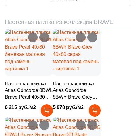
64
8.1x30 (
)
20
8x200 (
)
Настенная плитка из коллекции BRAVE
4
8x33 (
)
30
9.5x80 (
)
9
9x60 (
)
2
9x24.5 (
)
3
9х40 (
)
12
9x33 (
)
Настенная плитка
Настенная плитка
Atlas Concorde 8BWL
Atlas Concorde
80
9.5x60 (
)
Brave Pearl 40x80
8BWY Brave Grey
бежевая матовая
40x80 серая
1
10x25 (
)
6 215 руб./м2
5 978 руб./м2
под камень
матовая под камень
8
10x60 (
)
4
10x31.7 (
)