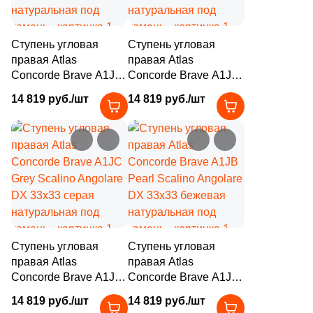
7
Зеленый (
)
7
Золотой (
)
Ступень угловая
Ступень угловая
7
Капучино (
)
правая Atlas
правая Atlas
Concorde Brave A1JE
Concorde Brave A1JD
7
Кирпичный (
)
Coke Scalino Angolare
Earth Scalino Angolare
14 819 руб./шт
14 819 руб./шт
DX 33х33 кофейная
DX 33х33 коричневая
7
Коричневый (
)
натуральная под
натуральная под
7
Красный (
)
камень
камень
7
Кремовый (
)
7
Микс (
)
7
Оранжевый (
)
7
Песочный (
)
Ступень угловая
Ступень угловая
правая Atlas
правая Atlas
7
Розовый (
)
Concorde Brave A1JC
Concorde Brave A1JB
Grey Scalino Angolare
7
Pearl Scalino Angolare
Серебро (
)
14 819 руб./шт
14 819 руб./шт
DX 33х33 серая
DX 33х33 бежевая