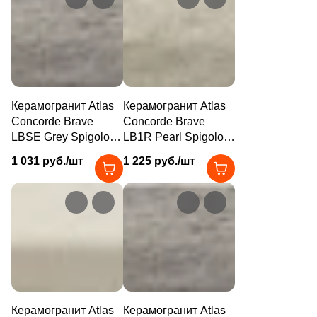
30
7.5x30 (
)
8
7.2x75 (
)
43
7.6x120 (
)
130
7x60 (
)
Керамогранит Atlas
Керамогранит Atlas
Concorde Brave
Concorde Brave
13
7.2х60 (
)
LBSE Grey Spigolo
LB1R Pearl Spigolo
0.8x20 серый
1x20 бежевый
15
7.3x31 (
)
1 031 руб./шт
1 225 руб./шт
матовый под камень
матовый под камень
44
7.5x15 (
)
5
7.5x60 (
)
170
7.2x80 (
)
33
7.6x60 (
)
11
7.6x40.2 (
)
Керамогранит Atlas
Керамогранит Atlas
39
7.2x150 (
)