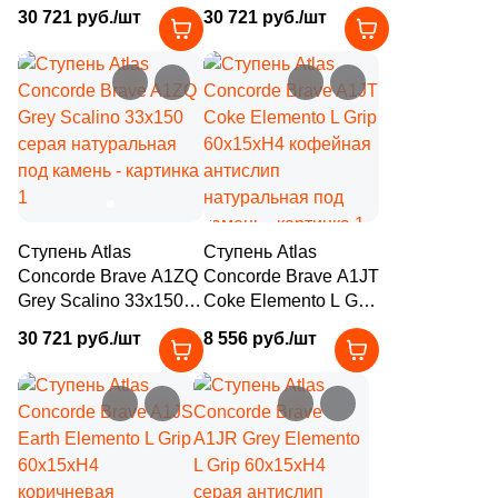
33x150 бежевая
кофейная
30 721 руб./шт
30 721 руб./шт
125
Глазурованная матовая (
)
натуральная под
натуральная под
камень
камень
342
Глянцевая (
)
136
Лаппатированная (
)
890
Матовая (
)
92
Неполированная (
)
21
Патинированная (
)
Ступень Atlas
Ступень Atlas
144
Полированная (
)
Concorde Brave A1ZQ
Concorde Brave A1JT
Grey Scalino 33x150
Coke Elemento L Grip
59
Противоскользящая (
)
серая натуральная
60х15хH4 кофейная
30 721 руб./шт
8 556 руб./шт
под камень
антислип
31
Рельефная (
)
натуральная под
79
камень
Сатинированная (
)
72
Структурированная (
)
7
Шлифованная (
)