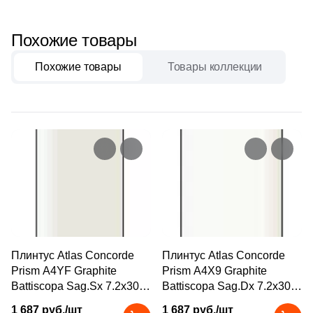
Бетон
3
Mayolica (
)
5
Mykonos (
)
Похожие товары
Размер, см
5
Navarti (
)
Похожие товары
Товары коллекции
20x20
64
Paradyz (
)
1
Peronda (
)
20x40
3
Petracers (
)
40x80
15
Rex Ceramiche (
)
20
Royce (
)
30x60
2
STN Ceramica (
)
60x60
2
Saloni (
)
Плинтус Atlas Concorde
Плинтус Atlas Concorde
1
Sanchis (
)
Prism A4YF Graphite
Prism A4X9 Graphite
60x120
Battiscopa Sag.Sx 7.2x30
Battiscopa Sag.Dx 7.2x30
9
Vallelunga (
)
кофейная натуральная
кофейная натуральная
1 687 руб./шт
1 687 руб./шт