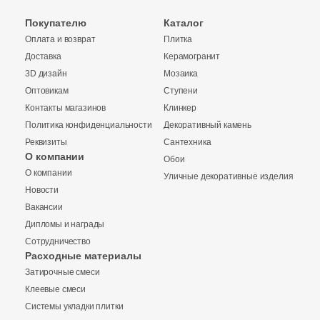
9
Rino Seramik (
)
Покупателю
Каталог
Оплата и возврат
Плитка
10
Roberto Cavalli (
)
Доставка
Керамогранит
3D дизайн
Мозаика
40
Roca (
)
Оптовикам
Ступени
39
Rocersa (
)
Контакты магазинов
Клинкер
Политика конфиденциальности
Декоративный камень
7
Roka Ceram (
)
Реквизиты
Сантехника
О компании
27
Romario Ceramics (
)
Обои
Купить в 1 клик
О компании
Уличные декоративные изделия
148
Rondine (
)
Новости
Вакансии
1
Royal Tile (
)
Дипломы и награды
72
Royce (
)
Количество
Сотрудничество
Заявка на бесплатный 3D дизайн
Расходные материалы
9
SERAMIKSAN (
)
Затирочные смеси
Обратная связь
Клеевые смеси
8
SERANIT (
)
Системы укладки плитки
2
м
шт
упак