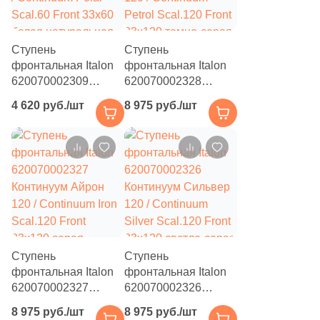
104
Motto Ceramic (
)
7
Mozart (
)
Ступень
Ступень
фронтальная Italon
фронтальная Italon
95
Museum (
)
620070002309
620070002328
Континуум Полар 60
Континуум Петрол
5
Mutina (
)
4 620 руб./шт
8 975 руб./шт
/ Continuum Polar
120 / Continuum
Scal.60 Front 33x60
Petrol Scal.120 Front
23
Mykonos (
)
белая натуральная
33x120 темно-серая
6
NABEL (
)
под бетон
натуральная под
бетон
8
NATUCER (
)
3
NAZ Ceram (
)
28
NS Ceramic (
)
Ступень
Ступень
296
NT Ceramic (
)
фронтальная Italon
фронтальная Italon
620070002327
620070002326
7
Naeen Tile (
)
Континуум Айрон
Континуум Сильвер
8 975 руб./шт
8 975 руб./шт
120 / Continuum Iron
15
120 / Continuum
Nanda Tiles (
)