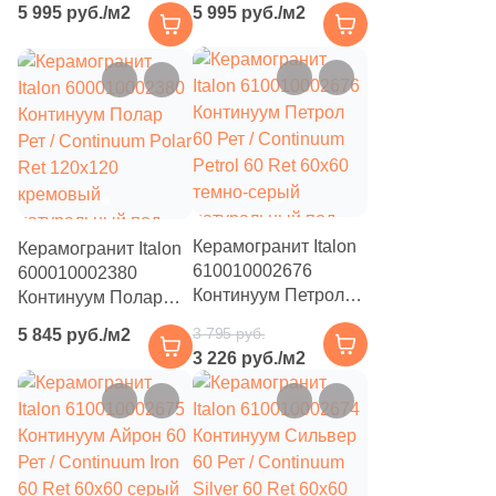
5 995 руб./м2
5 995 руб./м2
Petrol Ret 120x120
Silver Ret 120x120
3
Eefa Ceram (
)
черный натуральный
серый натуральный
99
El Molino (
)
под бетон
под бетон
–14%
40
Elios Ceramica (
)
24
Emigres (
)
27
Emil Ceramica (
)
34
Emotion Ceramics (
)
Керамогранит Italon
Керамогранит Italon
610010002676
600010002380
145
Energie Ker (
)
Континуум Петрол
Континуум Полар
60 Рет / Continuum
Рет / Continuum Polar
273
Ennface (
)
3 795 руб.
5 845 руб./м2
Petrol 60 Ret 60x60
Ret 120x120
3 226 руб./м2
485
Equipe (
)
темно-серый
кремовый
натуральный под
натуральный под
–14%
–14%
18
Ermes Aurelia (
)
бетон
бетон
4
EspinasCeram (
)
24
Eternal (
)