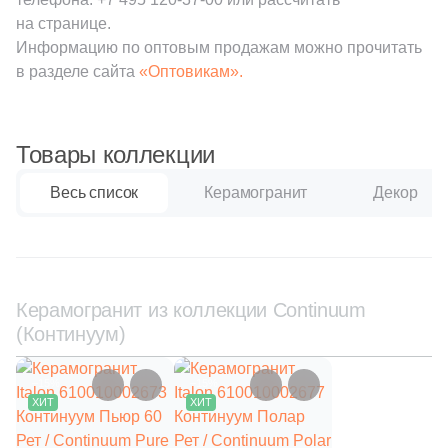
111
Creanza (
)
на странице.
20
Cristacer (
)
Информацию по оптовым продажам можно прочитать
в разделе сайта
«Оптовикам».
56
Cube Ceramica (
)
59
DEL CONCA (
)
Товары коллекции
86
DNA Tiles (
)
Весь список
Керамогранит
Декор
2
DVOMO (
)
116
Dado Ceramica (
)
47
Dako (
)
Керамогранит из коллекции Continuum
25
DeShun Ceramics (
)
(Континуум)
16
Decocer (
)
–15%
–15%
57
Decovita (
)
ХИТ
ХИТ
302
Delacora (
)