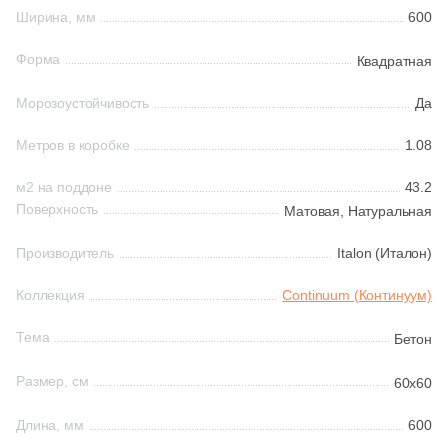
Ширина, мм
600
161
Ceradim (
)
Шестиугольная
Форма
Квадратная
10
Ceramica Colli (
)
Морозоустойчивость
Да
615
Ceramica Fioranese (
)
Восьмиугольная
59
Ceramiche Brennero (
)
Метров в коробке
1.08
Материал
24
Ceramiche Grazia (
)
м2 на поддоне
43.2
Поверхность
Матовая,
Натуральная
Керамическая
25
Ceramika Konskie (
)
Производитель
Italon (Италон)
53
Cercom (
)
Из керамогранита
Коллекция
Continuum (Континуум)
142
Cerdomus (
)
Из белой глины
22
Cerim (
)
Тема
Бетон
23
Cero Cuarenta (
)
Размер, см
60x60
Из красной глины
22
Cerpa (
)
Длина, мм
600