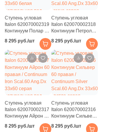
24
Piemme Ceramiche (
)
146
Piemme Valentino (
)
Ступень угловая
Ступень угловая
Italon 620070002319
Italon 620070002318
95
Pieza Ceramica (
)
Континуум Полар 60
Континуум Петрол
левая / Continuum
60 правая /
99
Planet Ceramics (
)
8 295 руб./шт
8 295 руб./шт
Polar Scal.60 Ang.Sx
Continuum Petrol
2
Polo Gres (
)
33x60 белая
Scal.60 Ang.Dx
натуральная под
33x60 темно-серая
63
Porcelanicos HDC (
)
бетон
натуральная под
бетон
58
Porcelanite Dos (
)
225
Porcelanosa (
)
4
Porsixty (
)
Ступень угловая
Ступень угловая
10
Premium GT (
)
Italon 620070002317
Italon 620070002316
Континуум Айрон 60
Континуум Сильвер
397
Primavera (
)
правая / Continuum
60 правая /
8 295 руб./шт
8 295 руб./шт
195
Prissmacer (
)
Iron Scal.60 Ang.Dx
Continuum Silver