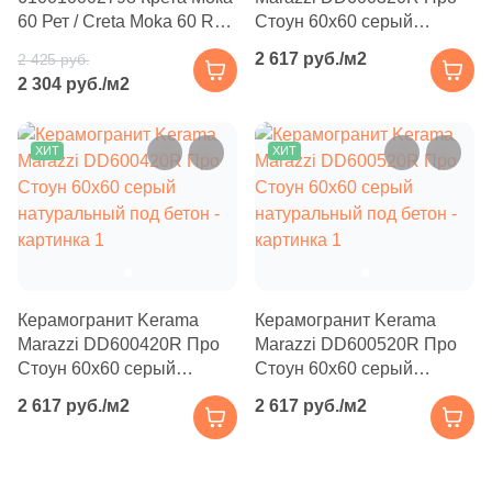
Производитель
114
Basconi Home (
)
60 Рет / Creta Moka 60 Ret
Стоун 60x60 серый
60x60 серый матовый под
светлый натуральный под
5
Best Ceramic (
)
Kerama Marazzi
2 617 руб./м2
2 425 руб.
бетон
бетон
2 304 руб./м2
18
Best Point Ceramics (
)
Laparet
15
Bestile (
)
ХИТ
ХИТ
8
Bien Seramik (
)
Altacera
35
Bluezone (
)
Alma Ceramica
2
Blv Outdoor (
)
10
Bode (
)
Delacora
Керамогранит Kerama
Керамогранит Kerama
Marazzi DD600420R Про
Marazzi DD600520R Про
39
Bonaparte (
)
Стоун 60x60 серый
Стоун 60x60 серый
New Trend
56
Bonton Ceramica (
)
натуральный под бетон
натуральный под бетон
2 617 руб./м2
2 617 руб./м2
14
Bottega (
)
Страна
34
Bottega Ceramica (
)
Россия