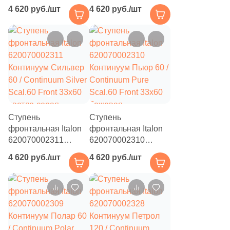
Континуум Петрол
Континуум Айрон 60
4 620 руб./шт
4 620 руб./шт
88
Marca Corona (
)
60 / Continuum Petrol
/ Continuum Iron
Scal.60 Front 33x60
Scal.60 Front 33x60
4
Margres (
)
темно-серая
серая натуральная
натуральная под
под бетон
5
Mariner (
)
бетон
66
Marjan (
)
61
Meissen Keramik (
)
22
Metropol (
)
Ступень
Ступень
43
Mico (
)
фронтальная Italon
фронтальная Italon
620070002311
620070002310
7
Mijares (
)
Континуум Сильвер
Континуум Пьюр 60 /
4 620 руб./шт
4 620 руб./шт
60 / Continuum Silver
Continuum Pure
93
Mirage (
)
Scal.60 Front 33x60
Scal.60 Front 33x60
светло-серая
бежевая
11
Monalisa (
)
натуральная под
натуральная под
14
Monocibec (
)
бетон
бетон
112
Monopole (
)