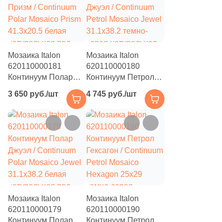
231
Grespania (
)
42
Gresse (
)
15
Hafez (
)
Мозаика Italon
Мозаика Italon
39
Halcon (
)
620110000181
620110000180
Континуум Полар
Континуум Петрол
66
Harmony (
)
Призм / Continuum
Джуэл / Continuum
3 650 руб./шт
4 745 руб./шт
Polar Mosaico Prism
Petrol Mosaico Jewel
326
ITC ceramic (
)
41.3x20.5 белая
31.1x38.2 темно-
натуральная под
серая натуральная
79
ITT Ceramica (
)
бетон
под бетон
80
Ibero (
)
293
Idalgo (Керамика Будущего) (
)
1229
Imola Ceramica (
)
2
Impronta (
)
Мозаика Italon
Мозаика Italon
620110000179
620110000190
12
Infinity (
)
Континуум Полар
Континуум Петрол