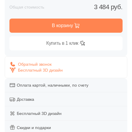
Глазурованная глянцевая
3 484 руб.
Общая стоимость
86
Alpas Euro (
)
Глазурованная матовая
27
Altacera (
)
В корзину
1
Amadis (
)
Лаппатированная
5
Anka Seramic (
)
Купить в 1 клик
Полированная
23
Antica Ceramica Rubiera (
)
Обратный звонок
49
Aparici (
)
Бесплатный 3D дизайн
Цвет
45
Apavisa (
)
Белая
Оплата картой, наличными, по счету
195
Arcadia Ceramica (
)
89
Arcana Ceramica (
)
Доставка
Бежевая
672
Arch Skin (
)
Бесплатный 3D дизайн
Серая
98
Argenta (
)
Скидки и подарки
34
Ariana (
)