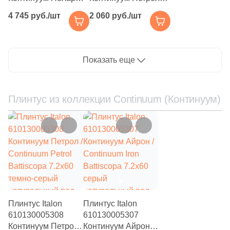
Джуэл / Continuum
Гексагон / Continuum
153
Infinity Ceramica (
)
4 745 руб./шт
2 060 руб./шт
Polar Mosaico Jewel
Petrol Mosaico
31.1x38.2 белая
Hexagon 25x29
101
Inter Gres (
)
натуральная под
темно-серая
24
Isla (
)
бетон
натуральная под
Показать еще
бетон
15
Itaca (
)
204
Italgraniti (
)
Плинтус из коллекции Continuum (Континуум)
46
Italica Tiles (
)
892
Italon (Италон) (
)
37
Jano Tiles (
)
21
Janye Slab (
)
13
KRONOS (
)
Плинтус Italon
Плинтус Italon
71
Keope (
)
610130005308
610130005307
Континуум Петрол /
Континуум Айрон /
112
Keraben (
)