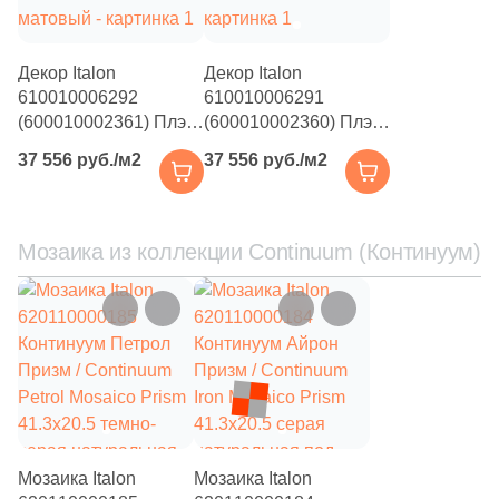
41
Fiandre (
)
1
Flais Granito (
)
Декор Italon
Декор Italon
78
Flaviker (
)
610010006292
610010006291
(600010002361) Плэй
(600010002360) Плэй
25
Floor Gres (
)
Шайн / Play Shine
Милк / Play Milk 30x30
37 556 руб./м2
37 556 руб./м2
30x30 золотой
белый матовый
26
Florim (
)
матовый
35
Fondovalle (
)
Мозаика из коллекции Continuum (Континуум)
15
Fusure Ceramic (
)
44
GIGA-Line (
)
1
Gala (
)
76
Gambini (
)
29
Gardenia Orchidea (
)
151
Gayafores (
)
Мозаика Italon
Мозаика Italon