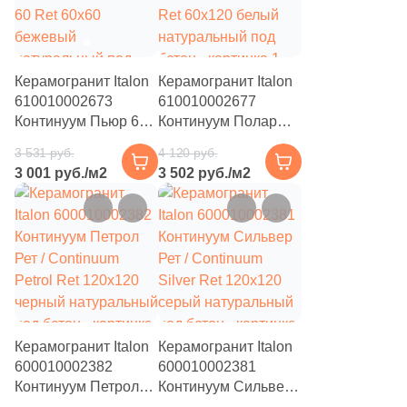
4
Diart (
)
61
Dogma (
)
Керамогранит Italon
Керамогранит Italon
5
Domino (
)
610010002673
610010002677
62
DualGres (
)
Континуум Пьюр 60
Континуум Полар
Рет / Continuum Pure
Рет / Continuum Polar
3 531 руб.
64
4 120 руб.
Duna (
)
60 Ret 60x60
Ret 60x120 белый
3 001 руб./м2
3 502 руб./м2
бежевый
натуральный под
82
Dune (
)
натуральный под
бетон
бетон
21
Durstone (
)
5
EM-TILE (
)
669
ESTIMA (
)
33
Ecoceramic (
)
Керамогранит Italon
Керамогранит Italon
6
Edilcuoghi Edilgres (
)
600010002382
600010002381
Континуум Петрол
Континуум Сильвер
149
Edimax Ceramiche Astor (
)
Рет / Continuum
Рет / Continuum