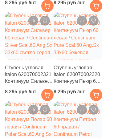
6
Orinda (
)
8 295 руб./шт
8 295 руб./шт
Petrol Scal.60 Ang.Sx
Iron Scal.60 Ang.Sx
33x60 темно-серая
33x60 серая
19
Oset (
)
натуральная под
натуральная под
905
Pamesa Ceramica (
)
бетон
бетон
4
Panaria (
)
73
Paradyz (
)
115
Pardis Ceram Pazh (
)
Ступень угловая
Ступень угловая
2
Pars Tile (
)
Italon 620070002321
Italon 620070002320
Континуум Сильвер
Континуум Пьюр 60
22
Pastorelli (
)
60 левая / Continuum
левая / Continuum
8 295 руб./шт
8 295 руб./шт
Silver Scal.60 Ang.Sx
Pure Scal.60 Ang.Sx
288
Peronda (
)
33x60 светло-серая
33x60 бежевая
63
Persepolis Tile (
)
натуральная под
натуральная под
бетон
бетон
10
Persian Tile (
)
4
Petracers (
)