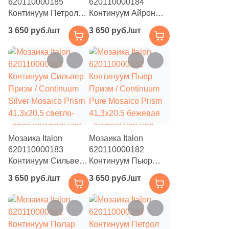
620110000185
620110000184
142
Geotiles (
)
Континуум Петрол
Континуум Айрон
Призм / Continuum
Призм / Continuum
583
Global Tile (
)
3 650 руб./шт
3 650 руб./шт
Petrol Mosaico Prism
Iron Mosaico Prism
10
Globus Ceramica (
)
41.3x20.5 темно-
41.3x20.5 серая
серая натуральная
натуральная под
9
Goetan Ceramica (
)
под бетон
бетон
7
Golden State (
)
103
Goldis Tile (
)
100
Gracia Ceramica (
)
Мозаика Italon
Мозаика Italon
29
Granoland (
)
620110000183
620110000182
Континуум Сильвер
75
Континуум Пьюр
Grasaro (
)
Призм / Continuum
Призм / Continuum
3 650 руб./шт
3 650 руб./шт
136
Gravita (
)
Silver Mosaico Prism
Pure Mosaico Prism
41.3x20.5 светло-
41.3x20.5 бежевая
19
Gres De Aragon (
)
серая натуральная
натуральная под
под бетон
бетон
110
Gresant (
)