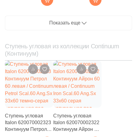
Scal.120 Front
Silver Scal.120 Front
114
Navarti (
)
33x120 серая
33x120 светло-серая
натуральная под
натуральная под
349
Показать еще
Neodom (
)
бетон
бетон
39
New Tiles (
)
Ступень угловая из коллекции Continuum
215
New Trend (
)
(Континуум)
36
Nice Ker (
)
26
NovaBell (
)
84
Novin Ceram (
)
3
NuovoCorso (
)
272
Ocean Ceramic (
)
Ступень угловая
31
Ступень угловая
One Touch ceramic (
)
Italon 620070002323
Italon 620070002322
39
Onlygres (
)
Континуум Петрол
Континуум Айрон 60
60 левая / Continuum
левая / Continuum