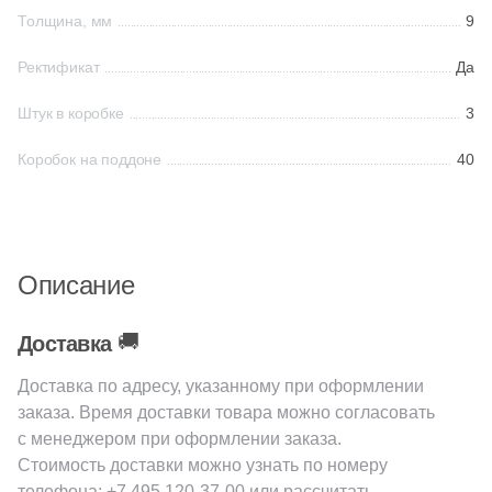
38
Cerrad (
)
Толщина, мм
9
6
Cicogres (
)
Ректификат
Да
103
Cifre (
)
Штук в коробке
3
34
Cl Ker (
)
Коробок на поддоне
40
3
Click Ceramica (
)
23
Codicer (
)
5
Coem Ceramiche (
)
Описание
216
Coliseum (
)
83
Colorker (
)
🚚
Доставка
87
Colortile (
)
Доставка по адресу, указанному при оформлении
заказа. Время доставки товара можно согласовать
18
Concor (
)
с менеджером при оформлении заказа.
2
Cotto Petrus (
)
Стоимость доставки можно узнать по номеру
телефона:
+7 495 120-37-00
или рассчитать