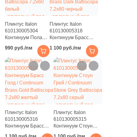
11
LV Granito (
)
19
La Fabbrica (
)
Плинтус Italon
Плинтус Italon
560
La Faenza (
)
610130005304
610130005318
57
La Fenice (
)
Континуум Полар /
Континуум Брасс
Continuum Polar
Дарк / Continuum
990 руб./пм
85
1 100 руб./пм
La Platera (
)
Battiscopa 7.2x60
Brass Dark Battiscopa
белый
7.2x80 черный
398
Laminam (
)
натуральный под
натуральный под
бетон
118
камень
Laminam Russia (
)
41
LandDecor (
)
15
Landgrace (
)
1545
Laparet (
)
Плинтус Italon
Плинтус Italon
45
Lea Ceramiche (
)
610130005316
610130005315
Континуум Брасс
Континуум Стоун
82
LeeDo Ceramica (
)
Голд / Continuum
Грей / Continuum
1 100 руб./пм
1 100 руб./пм