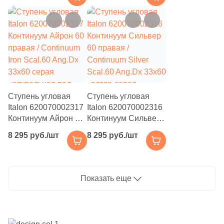
33x60 белая
Scal.60 Ang.Dx
натуральная под
33x60 темно-серая
бетон
натуральная под
бетон
Ступень угловая
Ступень угловая
Italon 620070002317
Italon 620070002316
Континуум Айрон 60
Континуум Сильвер
правая / Continuum
60 правая /
8 295 руб./шт
8 295 руб./шт
Iron Scal.60 Ang.Dx
Continuum Silver
33x60 серая
Scal.60 Ang.Dx
натуральная под
33x60 светло-серая
бетон
натуральная под
Показать еще
бетон