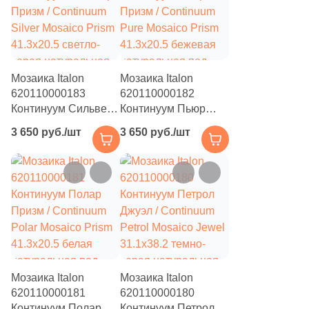
54
Желтый (
)
54
Зеленый (
)
54
Золотой (
)
Мозаика Italon
Мозаика Italon
620110000183
620110000182
54
Каштановый (
)
Континуум Сильвер
Континуум Пьюр
Призм / Continuum
Призм / Continuum
54
Кирпичный (
)
3 650 руб./шт
3 650 руб./шт
Silver Mosaico Prism
Pure Mosaico Prism
41.3x20.5 светло-
41.3x20.5 бежевая
54
Коричневый (
)
серая натуральная
натуральная под
54
Кофе с молоком (
)
под бетон
бетон
54
Кофейный (
)
54
Красный (
)
54
Кремовый (
)
Мозаика Italon
Мозаика Italon
54
Оранжевый (
)
620110000181
620110000180
Континуум Полар
Континуум Петрол