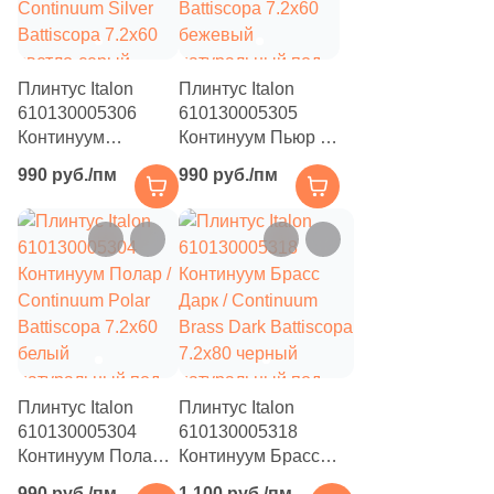
Плинтус Italon
Плинтус Italon
610130005306
610130005305
Континуум
Континуум Пьюр /
Сильвер /
Continuum Pure
990 руб./пм
990 руб./пм
Continuum Silver
Battiscopa 7.2x60
Battiscopa 7.2x60
бежевый
светло-серый
натуральный под
натуральный под
бетон
бетон
Плинтус Italon
Плинтус Italon
610130005304
610130005318
Континуум Полар /
Континуум Брасс
Continuum Polar
Дарк / Continuum
990 руб./пм
1 100 руб./пм