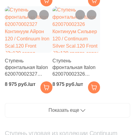
/ Continuum Polar
120 / Continuum
Scal.60 Front 33x60
Petrol Scal.120 Front
белая натуральная
33x120 темно-серая
под бетон
натуральная под
бетон
Ступень
Ступень
фронтальная Italon
фронтальная Italon
620070002327
620070002326
Континуум Айрон
Континуум Сильвер
8 975 руб./шт
8 975 руб./шт
120 / Continuum Iron
120 / Continuum
Scal.120 Front
Silver Scal.120 Front
33x120 серая
33x120 светло-серая
натуральная под
натуральная под
Показать еще
бетон
бетон
Ступень угловая из коллекции Continuum