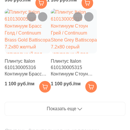
Battiscopa 7.2x60
Brass Dark Battiscopa
белый
7.2x80 черный
натуральный под
натуральный под
бетон
камень
Плинтус Italon
Плинтус Italon
610130005316
610130005315
Континуум Брасс
Континуум Стоун
Голд / Continuum
Грей / Continuum
1 100 руб./пм
1 100 руб./пм
Brass Gold Battiscopa
Stone Grey Battiscopa
7.2x80 желтый
7.2x80 серый
натуральный под
натуральный под
камень
терраццо
Показать еще