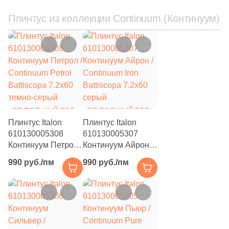
54
Шоколадный (
)
Плинтус из коллекции Continuum (Континуум)
Продолжить поиск в каталоге
Плинтус Italon
Плинтус Italon
610130005308
610130005307
Континуум Петрол /
Континуум Айрон /
Continuum Petrol
Continuum Iron
990 руб./пм
990 руб./пм
Battiscopa 7.2x60
Battiscopa 7.2x60
темно-серый
серый
натуральный под
натуральный под
бетон
бетон