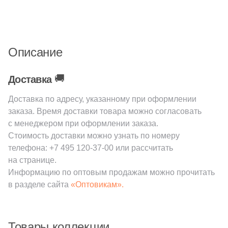
2
31x33.4 (
)
4
31.2x33 (
)
11
32x31 (
)
Описание
4
32.3x32.3 (
)
🚚
Доставка
1
32.4x32.4 (
)
Доставка по адресу, указанному при оформлении
14
32x120 (
)
заказа. Время доставки товара можно согласовать
1
32x160 (
)
с менеджером при оформлении заказа.
Стоимость доставки можно узнать по номеру
7
32.5x33 (
)
телефона:
+7 495 120-37-00
или рассчитать
на странице.
3
32x32 (
)
Информацию по оптовым продажам можно прочитать
1
32.4x60.8 (
)
в разделе сайта
«Оптовикам».
11
33х120 (
)
8
33x30 (
)
Товары коллекции