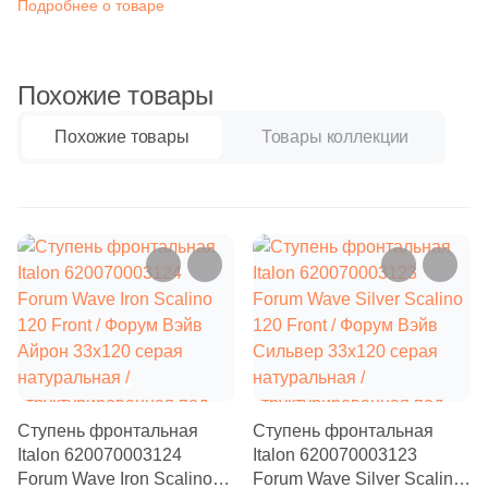
Подробнее о товаре
Бетон
209
Бетон (
)
6
Гранит (
)
Размер, см
Похожие товары
184
Дерево (
)
20x20
Похожие товары
Товары коллекции
937
Камень (
)
8
Котто (
)
20x40
86
Лофт (
)
40x80
4
Металл (
)
66
Моноколор (
)
30x60
99
Мрамор (
)
60x60
3
Оникс (
)
20
Паркет (
)
Ступень фронтальная
Ступень фронтальная
60x120
Italon 620070003124
Italon 620070003123
2
Сланец (
)
Forum Wave Iron Scalino
Forum Wave Silver Scalino