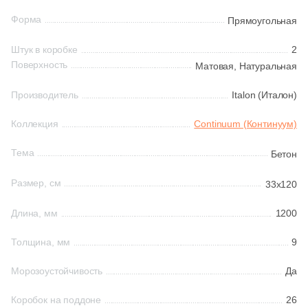
38
30x33 (
)
Форма
Прямоугольная
81
30x120 (
)
Шестиугольная
Штук в коробке
2
3
30.5x30.5 (
)
Поверхность
Матовая,
Натуральная
Восьмиугольная
2
30.4x31 (
)
Производитель
Italon (Италон)
5
31.5x150 (
)
Материал
Коллекция
Continuum (Континуум)
16
31.5x120 (
)
Керамическая
Тема
Бетон
1
31x31.7 (
)
Размер, см
33x120
Из керамогранита
9
31x33 (
)
4
31.7x120 (
)
Длина, мм
1200
Из белой глины
21
31x32 (
)
Толщина, мм
9
Из красной глины
1
31x31 (
)
Морозоустойчивость
Да
5
31.5x119.7 (
)
Коробок на поддоне
26