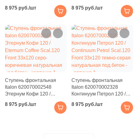
Производитель
120 Front / Форум Вэйв
120 Front / Форум Вэйв
25
Соль-перец (
)
8 975 руб./шт
8 975 руб./шт
Айрон 33x120 серая
Сильвер 33x120 серая
Kerama Marazzi
натуральная /
натуральная /
6
Терраццо (
)
структурированная под
структурированная под
20
Травертин (
)
бетон
бетон
Laparet
53
Цемент (
)
Altacera
Размер, см
299
33x120 (
)
Alma Ceramica
79
30x30 (
)
Ступень фронтальная
Ступень фронтальная
Delacora
Italon 620070002548
Italon 620070002328
83
30x60 (
)
Этернум Кофи 120 /
Континуум Петрол 120 /
Eternum Coffee Scal.120
Continuum Petrol Scal.120
1
15x30 (
)
New Trend
8 975 руб./шт
8 975 руб./шт
Front 33x120 серо-
Front 33x120 темно-серая
1
20x120 (
)
коричневая натуральная
натуральная под бетон
под бетон
Страна
1
24.5x33.4 (
)
Россия
3
24.5x33 (
)