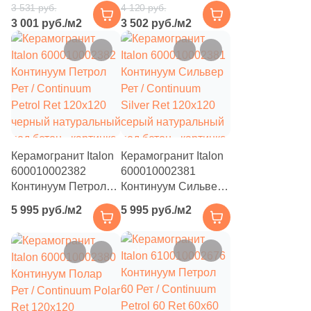
3 531 руб.
4 120 руб.
60 Ret 60x60
Ret 60x120 белый
1
33x67.5 (
)
3 001 руб./м2
3 502 руб./м2
бежевый
натуральный под
натуральный под
бетон
4
33х33 (
)
бетон
101
33x160 (
)
8
33х60 (
)
2
33.3x46 (
)
137
33x60 (
)
Керамогранит Italon
Керамогранит Italon
600010002382
600010002381
6
34x40.2 (
)
Континуум Петрол
Континуум Сильвер
Рет / Continuum
Рет / Continuum
4
34x34 (
)
5 995 руб./м2
5 995 руб./м2
Petrol Ret 120x120
Silver Ret 120x120
3
36x32 (
)
черный натуральный
серый натуральный
под бетон
под бетон
–14%
4
36x36 (
)
2
40.2x30 (
)
2
40.2х33 (
)