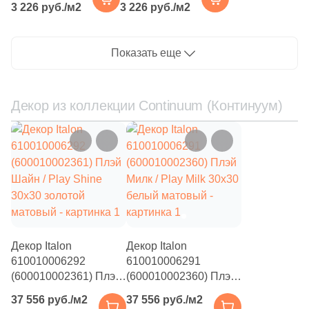
Поверхность
3 226 руб./м2
3 226 руб./м2
натуральный под
светло-серый
бетон
натуральный под
1017
Матовая (
)
бетон
Показать еще
251
Натуральная (
)
19
Глазурованная (
)
Декор из коллекции Continuum (Континуум)
94
Глазурованная матовая (
)
8
Глянцевая (
)
27
Лаппатированная (
)
72
Неполированная (
)
20
Патинированная (
)
69
Полированная (
)
Декор Italon
Декор Italon
610010006292
610010006291
243
Противоскользящая (
)
(600010002361) Плэй
(600010002360) Плэй
Шайн / Play Shine
Милк / Play Milk 30x30
84
Рельефная (
)
37 556 руб./м2
37 556 руб./м2
30x30 золотой
белый матовый