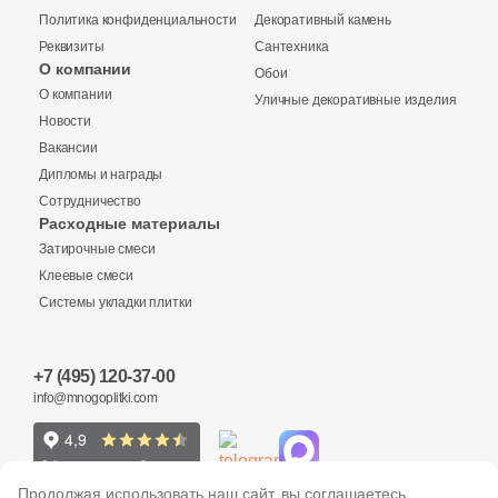
Политика конфиденциальности
Декоративный камень
Реквизиты
Сантехника
О компании
Обои
О компании
Уличные декоративные изделия
Купить в 1 клик
Новости
Вакансии
Дипломы и награды
Сотрудничество
Заявка на бесплатный 3D дизайн
Расходные материалы
Количество
Затирочные смеси
Обратная связь
Клеевые смеси
Системы укладки плитки
Ваше имя
8 975 руб.
Общая стоимость
+7 (495) 120-37-00
Ваше имя
info@mnogoplitki.com
Телефон
15 000₽
Минимальная сумма заказа
Телефон
Продолжая использовать наш сайт, вы соглашаетесь