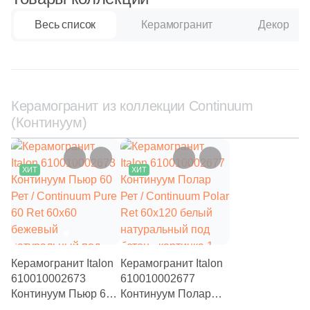
4
33x34 (
)
Весь список
Керамогранит
Декор
4
33x119.7 (
)
7
33.3x33.3 (
)
26
33x45 (
)
Керамогранит из коллекции Continuum
6
33х80 (
)
(Континуум)
5
33x36 (
)
–15%
–15%
ХИТ
ХИТ
13
33x100 (
)
58
33x80 (
)
21
33x90 (
)
13
33x119.5 (
)
Керамогранит Italon
Керамогранит Italon
86
33x33 (
)
610010002673
610010002677
Континуум Пьюр 60
Континуум Полар
3
33.4x33.4 (
)
Рет / Continuum Pure
Рет / Continuum Polar