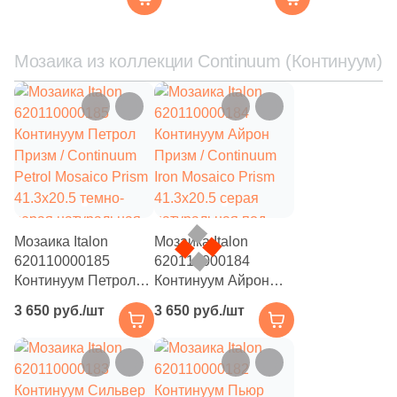
матовый
24
Сатинированная (
)
54
Структурированная (
)
Мозаика из коллекции Continuum (Континуум)
Цвет
54
Серый (
)
54
Антрацитовый (
)
54
Бежевый (
)
54
Белый (
)
Мозаика Italon
Мозаика Italon
54
Бирюзовый (
)
620110000185
620110000184
Континуум Петрол
Континуум Айрон
54
Бордовый (
)
Призм / Continuum
Призм / Continuum
3 650 руб./шт
3 650 руб./шт
Petrol Mosaico Prism
Iron Mosaico Prism
54
Голубой (
)
41.3x20.5 темно-
41.3x20.5 серая
серая натуральная
натуральная под
54
Горчичный (
)
под бетон
бетон
54
Графит (
)