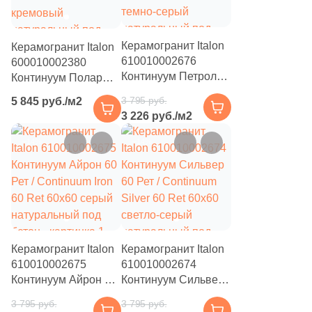
1
45x33 (
)
Керамогранит Italon
Керамогранит Italon
4
59x33 (
)
610010002676
600010002380
Континуум Петрол
Континуум Полар
48
60x33 (
)
60 Рет / Continuum
Рет / Continuum Polar
3 795 руб.
5 845 руб./м2
6
60x30 (
)
Petrol 60 Ret 60x60
Ret 120x120
3 226 руб./м2
темно-серый
кремовый
1
62.6x31.7 (
)
натуральный под
натуральный под
–14%
–14%
бетон
бетон
32
80x33 (
)
14
90x33 (
)
79
120x33 (
)
111
120x32 (
)
Керамогранит Italon
Керамогранит Italon
42
160x33 (
)
610010002675
610010002674
Континуум Айрон 60
Континуум Сильвер
9
160x32 (
)
Рет / Continuum Iron
60 Рет / Continuum
3 795 руб.
3 795 руб.
60 Ret 60x60 серый
Silver 60 Ret 60x60