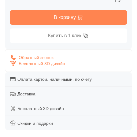
Глазурованная глянцевая
80
Gres De Aragon (
)
В корзину
Глазурованная матовая
24
Gresmanc (
)
19
Interbau (
)
Купить в 1 клик
Лаппатированная
459
Italon (Италон) (
)
Полированная
2
Keope (
)
Обратный звонок
Бесплатный 3D дизайн
115
Kerama Marazzi (
)
Цвет
17
LEXA Klinker (SDS Keramik) (
)
Оплата картой, наличными, по счету
Белая
4
Mayor (
)
Доставка
8
Mykonos (
)
Бежевая
Бесплатный 3D дизайн
27
NATUCER (
)
Серая
Скидки и подарки
10
New Tiles (
)
4
Pamesa Ceramica (
)