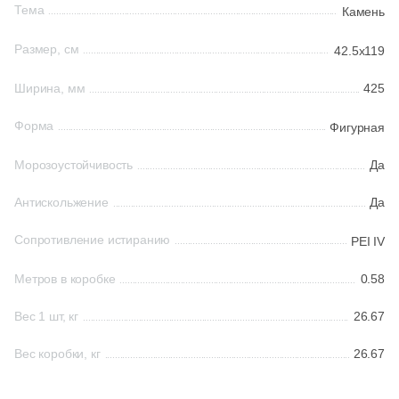
Тема
Камень
161
Ceradim (
)
Шестиугольная
Размер, см
42.5x119
10
Ceramica Colli (
)
Ширина, мм
425
615
Ceramica Fioranese (
)
Восьмиугольная
Форма
Фигурная
59
Ceramiche Brennero (
)
Материал
24
Ceramiche Grazia (
)
Морозоустойчивость
Да
Керамическая
25
Ceramika Konskie (
)
Антискольжение
Да
53
Cercom (
)
Сопротивление истиранию
Из керамогранита
PEI IV
142
Cerdomus (
)
Метров в коробке
0.58
Из белой глины
22
Cerim (
)
Вес 1 шт, кг
26.67
23
Cero Cuarenta (
)
Из красной глины
Вес коробки, кг
26.67
22
Cerpa (
)