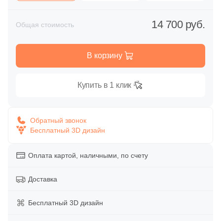
Глазурованная глянцевая
86
Alpas Euro (
)
14 700 руб.
Общая стоимость
Глазурованная матовая
27
Altacera (
)
1
Amadis (
)
В корзину
Лаппатированная
5
Anka Seramic (
)
Купить в 1 клик
Полированная
23
Antica Ceramica Rubiera (
)
49
Aparici (
)
Цвет
Обратный звонок
45
Apavisa (
)
Бесплатный 3D дизайн
Белая
195
Arcadia Ceramica (
)
Оплата картой, наличными, по счету
89
Arcana Ceramica (
)
Бежевая
Доставка
672
Arch Skin (
)
Серая
98
Argenta (
)
Бесплатный 3D дизайн
34
Ariana (
)