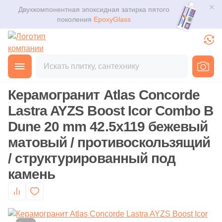
Двухкомпонентная эпоксидная затирка пятого
Для помещения
Плитка
поколения
EpoxyGlass
Для ванной
Керамогранит
Фильтры
Каталог
Для кухни
Главная
Каталог
Товары
Керамогранит
от
Мозаика
3D дизайн
Для кафе
Керамогранит Atlas Concorde
Ступени
Производитель
Доставка
Lastra AYZS Boost Icor Combo B
Для офиса
152
41zero42 (
)
Dune 20 mm 42.5x119 бежевый
Клинкер
Оплата и возврат
114
A-Ceramica (
)
матовый / противоскользящий
Для улицы
/ структурированный под
Декоративный камень
920
ABK (
)
Контакты магазинов
камень
9
ADEX (
)
Назначение плитки
Напольные покрытия
О компании
19
AGL Tiles (
)
Настенная
Новости
Сантехника
638
ALMA Ceramica (
)