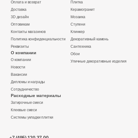
11
LV Granito (
)
Оплата и возврат
Плитка
Доставка
Керамогранит
19
La Fabbrica (
)
3D дизайн
Мозаика
Оптовикам
560
Ступени
La Faenza (
)
Контакты магазинов
Клинкер
57
La Fenice (
)
Политика конфиденциальности
Декоративный камень
Реквизиты
Сантехника
85
La Platera (
)
О компании
Обои
Купить в 1 клик
398
Laminam (
)
О компании
Уличные декоративные изделия
Новости
118
Laminam Russia (
)
Вакансии
Дипломы и награды
41
LandDecor (
)
Количество
Сотрудничество
Заявка на бесплатный 3D дизайн
15
Landgrace (
)
Расходные материалы
Затирочные смеси
Обратная связь
1545
Laparet (
)
Клеевые смеси
Системы укладки плитки
45
Lea Ceramiche (
)
2
м
шт
упак
Ваше имя
82
LeeDo Ceramica (
)
+7 (495) 120-37-00