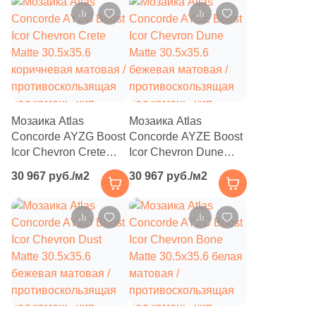
противоскользящая
под камень, чип
231
Grespania (
)
под камень, чип
шеврон
42
Gresse (
)
шеврон
15
Hafez (
)
39
Halcon (
)
66
Harmony (
)
Мозаика Atlas
Мозаика Atlas
Concorde AYZG Boost
Concorde AYZE Boost
326
ITC ceramic (
)
Icor Chevron Crete
Icor Chevron Dune
Matte 30.5x35.6
Matte 30.5x35.6
79
ITT Ceramica (
)
30 967 руб./м2
30 967 руб./м2
коричневая матовая /
бежевая матовая /
противоскользящая
противоскользящая
80
Ibero (
)
под камень, чип
под камень, чип
293
Idalgo (Керамика Будущего) (
)
шеврон
шеврон
1229
Imola Ceramica (
)
2
Impronta (
)
12
Infinity (
)