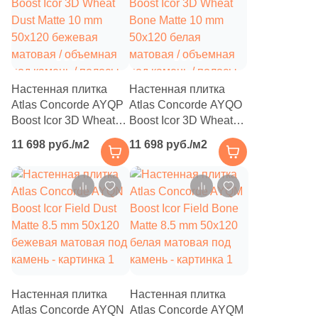
41
Fiandre (
)
1
Flais Granito (
)
78
Flaviker (
)
25
Floor Gres (
)
Настенная плитка
Настенная плитка
Atlas Concorde AYQP
Atlas Concorde AYQO
26
Florim (
)
Boost Icor 3D Wheat
Boost Icor 3D Wheat
Dust Matte 10 mm
Bone Matte 10 mm
35
Fondovalle (
)
11 698 руб./м2
11 698 руб./м2
50x120 бежевая
50x120 белая
15
Fusure Ceramic (
)
матовая / объемная
матовая / объемная
под камень / полосы
под камень / полосы
44
GIGA-Line (
)
1
Gala (
)
76
Gambini (
)
29
Gardenia Orchidea (
)
Настенная плитка
Настенная плитка
151
Gayafores (
)
Atlas Concorde AYQN
Atlas Concorde AYQM