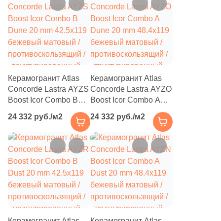
структурированный
структурированный
4
Diart (
)
под камень
под камень
61
Dogma (
)
5
Domino (
)
62
DualGres (
)
Керамогранит Atlas
Керамогранит Atlas
64
Duna (
)
Concorde Lastra AYZS
Concorde Lastra AYZO
Boost Icor Combo B
Boost Icor Combo A
82
Dune (
)
Dune 20 mm 42.5x119
Dune 20 mm 48.4x119
24 332 руб./м2
24 332 руб./м2
21
Durstone (
)
бежевый матовый /
бежевый матовый /
противоскользящий /
противоскользящий /
5
EM-TILE (
)
структурированный
структурированный
под камень
под камень
669
ESTIMA (
)
33
Ecoceramic (
)
6
Edilcuoghi Edilgres (
)
149
Edimax Ceramiche Astor (
)
Керамогранит Atlas
Керамогранит Atlas