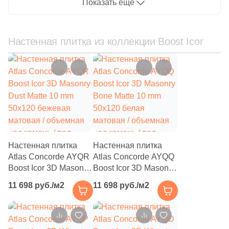
Показать еще
69
Etile (
)
66
Etili Seramik (
)
Настенная плитка из коллекции Boost Icor
420
Eurotile Ceramica (
)
51
Evolution Ceramic (
)
83
Exagres (
)
42
Exterior Ceramica (
)
46
FMAX (
)
Настенная плитка
Настенная плитка
57
Fakhar (
)
Atlas Concorde AYQR
Atlas Concorde AYQQ
Boost Icor 3D Masonry
Boost Icor 3D Masonry
119
Fanal (
)
Dust Matte 10 mm
Bone Matte 10 mm
11 698 руб./м2
11 698 руб./м2
50x120 бежевая
50x120 белая
208
Fap Ceramiche (
)
матовая / объемная
матовая / объемная
43
Favania (
)
под камень / под
под камень / под
мозаику
мозаику