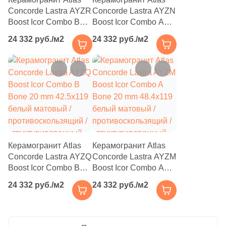
Concorde Lastra AYZR
Concorde Lastra AYZN
3
Eefa Ceram (
)
Boost Icor Combo B
Boost Icor Combo A
99
El Molino (
)
Dust 20 mm 42.5x119
Dust 20 mm 48.4x119
24 332 руб./м2
24 332 руб./м2
бежевый матовый /
бежевый матовый /
40
Elios Ceramica (
)
противоскользящий /
противоскользящий /
структурированный
структурированный
24
Emigres (
)
под камень
под камень
27
Emil Ceramica (
)
34
Emotion Ceramics (
)
145
Energie Ker (
)
Керамогранит Atlas
Керамогранит Atlas
273
Ennface (
)
Concorde Lastra AYZQ
Concorde Lastra AYZM
485
Equipe (
)
Boost Icor Combo B
Boost Icor Combo A
Bone 20 mm 42.5x119
Bone 20 mm 48.4x119
24 332 руб./м2
18
24 332 руб./м2
Ermes Aurelia (
)
белый матовый /
белый матовый /
противоскользящий /
противоскользящий /
4
EspinasCeram (
)
структурированный
структурированный
под камень
24
под камень
Eternal (
)