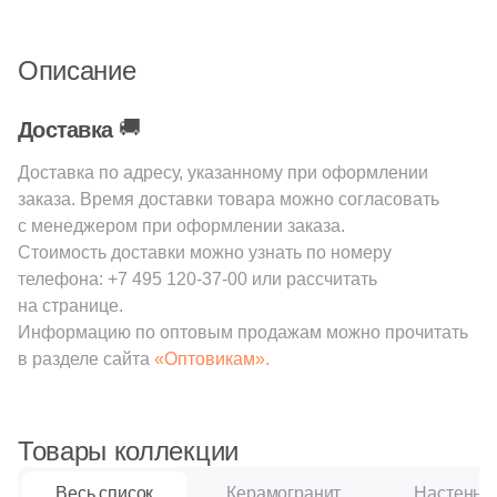
38
Cerrad (
)
6
Cicogres (
)
Описание
103
Cifre (
)
🚚
Доставка
34
Cl Ker (
)
3
Click Ceramica (
)
Доставка по адресу, указанному при оформлении
заказа. Время доставки товара можно согласовать
23
Codicer (
)
с менеджером при оформлении заказа.
Стоимость доставки можно узнать по номеру
5
Coem Ceramiche (
)
телефона:
+7 495 120-37-00
или рассчитать
216
Coliseum (
)
на странице.
Информацию по оптовым продажам можно прочитать
83
Colorker (
)
в разделе сайта
«Оптовикам».
87
Colortile (
)
18
Concor (
)
Товары коллекции
2
Cotto Petrus (
)
Весь список
Керамогранит
Настенная