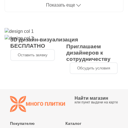
под камень, чипы
разноформатные
Показать еще
разноформатные
прямоугольные
2192
Kerama Marazzi (
)
прямоугольные
215
Keramin (
)
19
Keramo Rosso (
)
3D дизайн-визуализация
199
Keratile (
)
БЕСПЛАТНО
Приглашаем
дизайнеров к
33
Kerlife (Керлайф) (
)
Оставить заявку
сотрудничеству
24
Keros Ceramica (
)
Обсудить условия
207
Kerranova (
)
11
Kevis (
)
205
Kutahya (
)
Найти магазин
или пункт выдачи на карте
221
LASSELSBERGER CERAMICS (
)
230
LCM (
)
Покупателю
Каталог