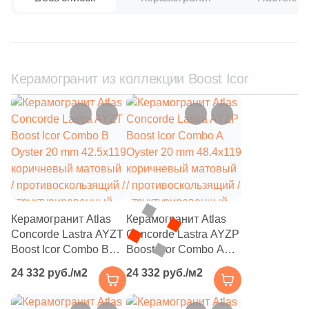
111
Creanza (
)
20
Cristacer (
)
56
Cube Ceramica (
)
Керамогранит из коллекции Boost Icor
59
DEL CONCA (
)
86
DNA Tiles (
)
2
DVOMO (
)
116
Dado Ceramica (
)
47
Dako (
)
25
DeShun Ceramics (
)
Керамогранит Atlas
Керамогранит Atlas
Concorde Lastra AYZT
Concorde Lastra AYZP
16
Decocer (
)
Boost Icor Combo B
Boost Icor Combo A
Oyster 20 mm 42.5x119
Oyster 20 mm 48.4x119
57
Decovita (
)
24 332 руб./м2
24 332 руб./м2
коричневый матовый
коричневый матовый
302
Delacora (
)
/ противоскользящий /
/ противоскользящий /