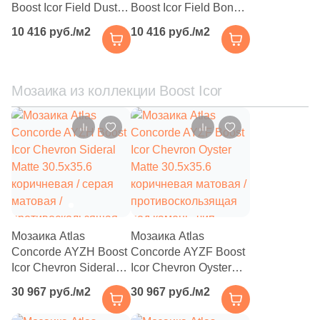
Boost Icor Field Dust
142
Boost Icor Field Bone
Geotiles (
)
Matte 8.5 mm 50x120
Matte 8.5 mm 50x120
10 416 руб./м2
10 416 руб./м2
583
Global Tile (
)
бежевая матовая под
белая матовая под
камень
камень
10
Globus Ceramica (
)
Мозаика из коллекции Boost Icor
9
Goetan Ceramica (
)
7
Golden State (
)
103
Goldis Tile (
)
100
Gracia Ceramica (
)
29
Granoland (
)
75
Grasaro (
)
Мозаика Atlas
Мозаика Atlas
Concorde AYZH Boost
136
Concorde AYZF Boost
Gravita (
)
Icor Chevron Sideral
Icor Chevron Oyster
19
Gres De Aragon (
)
Matte 30.5x35.6
Matte 30.5x35.6
30 967 руб./м2
30 967 руб./м2
коричневая / серая
коричневая матовая /
110
Gresant (
)
матовая /
противоскользящая