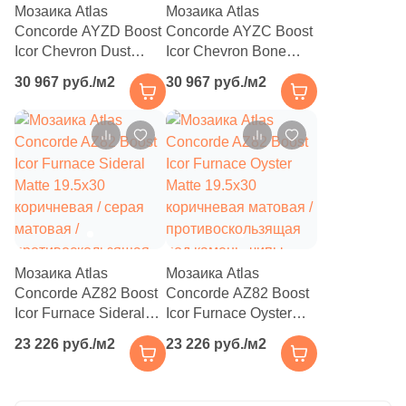
Мозаика Atlas
Мозаика Atlas
153
Infinity Ceramica (
)
Concorde AYZD Boost
Concorde AYZC Boost
Icor Chevron Dust
Icor Chevron Bone
101
Inter Gres (
)
Matte 30.5x35.6
Matte 30.5x35.6 белая
30 967 руб./м2
30 967 руб./м2
бежевая матовая /
матовая /
24
Isla (
)
противоскользящая
противоскользящая
15
Itaca (
)
под камень, чип
под камень, чип
шеврон
шеврон
204
Italgraniti (
)
46
Italica Tiles (
)
892
Italon (Италон) (
)
37
Jano Tiles (
)
Мозаика Atlas
Мозаика Atlas
Concorde AZ82 Boost
Concorde AZ82 Boost
21
Janye Slab (
)
Icor Furnace Sideral
Icor Furnace Oyster
Matte 19.5x30
Matte 19.5x30
13
KRONOS (
)
23 226 руб./м2
23 226 руб./м2
коричневая / серая
коричневая матовая /
71
Keope (
)
матовая /
противоскользящая
противоскользящая
под камень, чипы
112
Keraben (
)