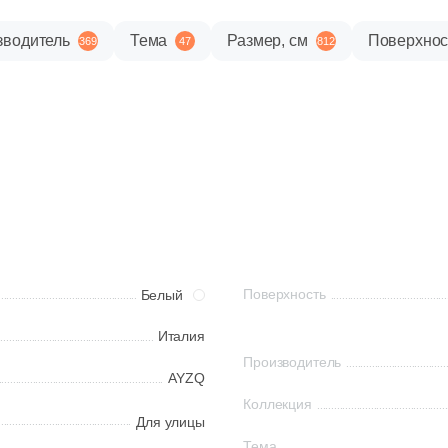
зводитель
Тема
Размер, см
Поверхнос
369
47
812
Поверхность
Белый
Италия
Производитель
AYZQ
Коллекция
Для улицы
Тема