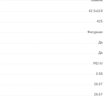
Камень
42.5x119
425
Фигурная
Да
Да
PEI IV
0.58
26.67
26.67