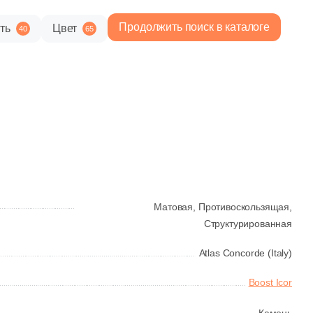
Продолжить поиск в каталоге
ть
Цвет
40
65
25 346 руб.
Общая стоимость
Минимальная сумма заказа
Матовая,
Противоскользящая,
Структурированная
Atlas Concorde (Italy)
Boost Icor