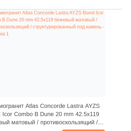
Ваше имя
Телефон
E-mail
Комментарий
могранит Atlas Concorde Lastra AYZS
t Icor Combo B Dune 20 mm 42.5x119
вый матовый / противоскользящий /
ктурированный под камень