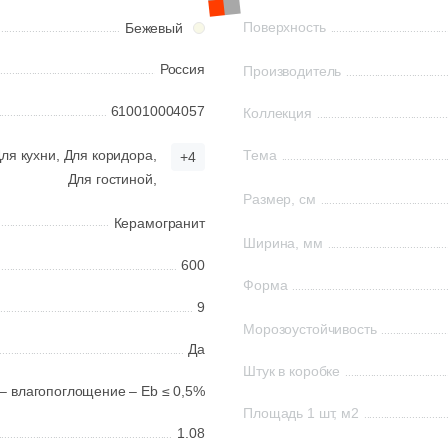
Поверхность
Бежевый
Россия
Производитель
610010004057
Коллекция
ля кухни,
Для коридора,
Тема
+4
Для гостиной,
Размер, см
Керамогранит
Ширина, мм
600
Форма
9
Морозоустойчивость
Да
Штук в коробке
 – влагопоглощение – Eb ≤ 0,5%
Площадь 1 шт, м2
1.08