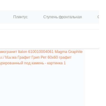
Плинтус
Ступень фронтальная
Ступ
ия
–14%