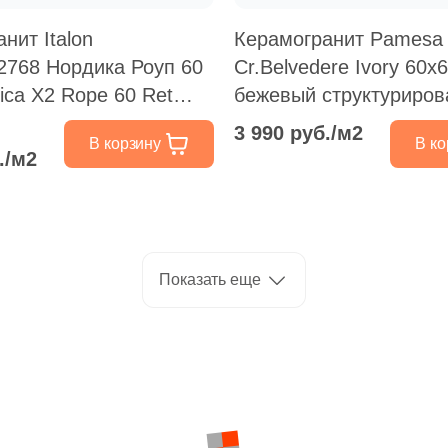
нит Italon
Керамогранит Pamesa
2768 Нордика Роуп 60
Cr.Belvedere Ivory 60x
dica X2 Rope 60 Ret
бежевый структуриро
жевый
под камень
3 990 руб./м2
В корзину
В ко
ированный под камень
./м2
Показать еще