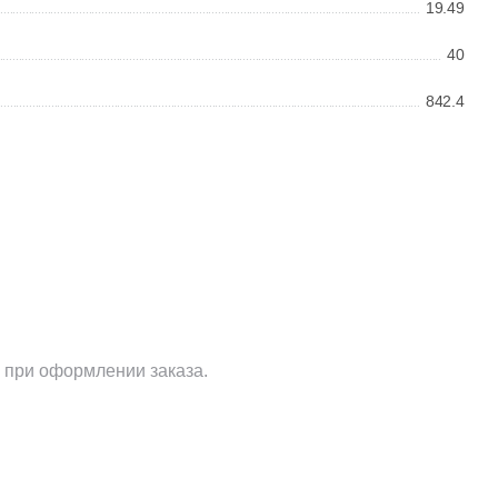
Ваше имя
19.49
40
842.4
Телефон
E-mail
 при оформлении заказа.
Комментарий