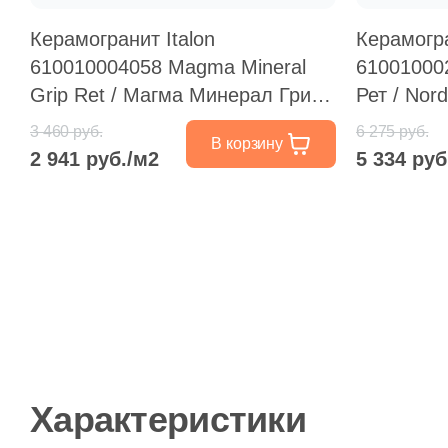
Керамогранит Italon
Керамогра
610010004058 Magma Mineral
61001000
Grip Ret / Магма Минерал Грип
Рет / Nor
Рет 60x60 бежевый / серый
60x60 бе
3 460 руб.
6 275 руб.
В корзину
структурированный под камень
структур
2 941 руб./м2
5 334 руб
Характеристики