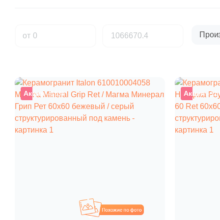
Прои
от
Акция
–15%
Акция
–15
Похожие