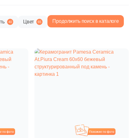
Продолжить поиск в каталоге
ть
Цвет
40
65
2 941 руб.
Общая стоимость
Минимальная сумма заказа
охожие
Похожие