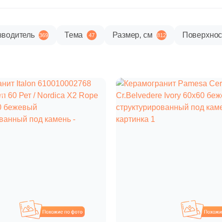
зводитель
Тема
Размер, см
Поверхнос
369
47
812
%
Похожие
П