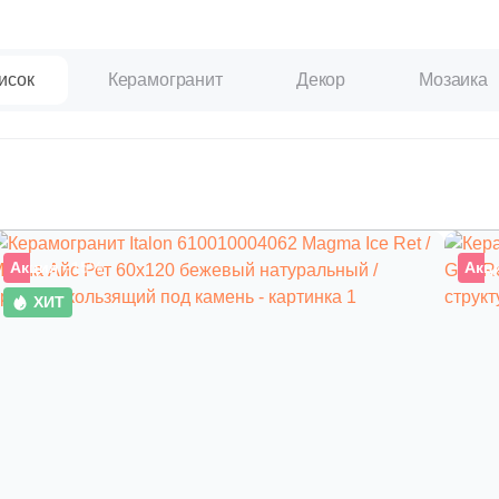
исок
Керамогранит
Декор
Мозаика
Акция
–15%
Акц
ХИТ