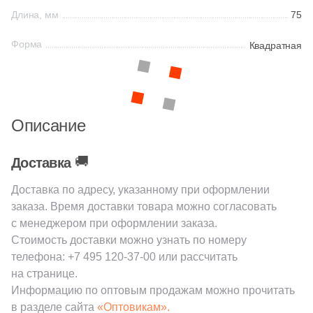
Длина, мм
75
23
Геометрия (
)
Китай
Форма
Квадратная
2
Гранит (
)
12
Дерево (
)
Индия
1
Животные (
)
Испания
Описание
1
Изображения (
)
244
Камень (
)
Италия
🚚
Доставка
4
Классика (
)
Доставка по адресу, указанному при оформлении
Форма
9
Кракелюр (
)
заказа. Время доставки товара можно согласовать
с менеджером при оформлении заказа.
Квадратная
4
Лофт (
)
Стоимость доставки можно узнать по номеру
телефона:
+7 495 120-37-00
или рассчитать
2
Майолика (
)
Прямоугольная
на странице.
4
Металл (
)
Информацию по оптовым продажам можно прочитать
в разделе сайта
«Оптовикам».
Формы шеврон
7
Мозаика (
)