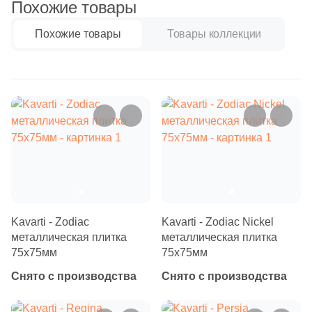
Похожие товары
Синяя и голубая
1
Keraben (
)
Похожие товары
Товары коллекции
Коричневая
261
Kerama Marazzi (
)
2
Keramo Rosso (
)
Черная
4
Kerlife (Керлайф) (
)
Тема (рисунок на плитке)
10
Keros Ceramica (
)
Моноколор
4
LASSELSBERGER CERAMICS (
)
4
La Platera (
)
Дерево
1
LeeDo Ceramica (
)
Kavarti - Zodiac
Kavarti - Zodiac Nickel
Мрамор
металлическая плитка
2
металлическая плитка
Lotus (
)
75х75мм
75х75мм
2
Mapisa (
)
Снято с производства
Снято с производства
Камень
1
Marmocer (
)