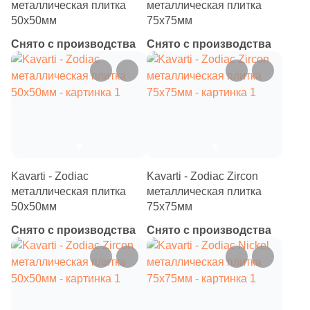
металлическая плитка
металлическая плитка
31
7.5x7.5 (
)
50х50мм
75х75мм
32
15x15 (
)
Снято с производства
Снято с производства
2
20x30 (
)
23
20x20 (
)
1
25x25 (
)
14
30x60 (
)
5
45x45 (
)
Kavarti - Zodiac
Kavarti - Zodiac Zircon
металлическая плитка
металлическая плитка
1
60x60 (
)
50х50мм
75х75мм
50
1.6x20 (
)
Снято с производства
Снято с производства
3
1.4x1.4 (
)
34
1x1 (
)
309
1.2x20 (
)