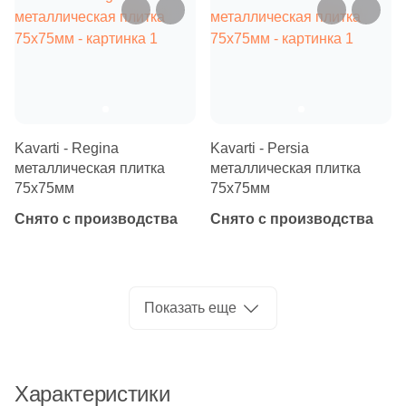
Бетон
1
Museum (
)
1
Navarti (
)
Размер, см
2
Paradyz (
)
20x20
2
Peronda (
)
3
Plaza (
)
Kavarti - Regina
Kavarti - Persia
20x40
металлическая плитка
металлическая плитка
1
Porcelanite Dos (
)
75х75мм
75х75мм
40x80
2
Prissmacer (
)
Снято с производства
Снято с производства
1
STN Ceramica (
)
30x60
1
Saloni (
)
60x60
Показать еще
2
Sanchis (
)
4
Sintesi (
)
60x120
4
Stynul (
)
Характеристики