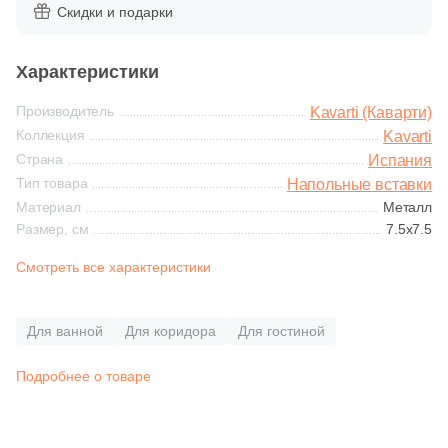
Глазурованная глянцевая
Скидки и подарки
3
Eurotile Ceramica (
)
Глазурованная матовая
1
Exagres (
)
Характеристики
1
GRESAN (
)
Производитель
Kavarti (Каварти)
Лаппатированная
Коллекция
Kavarti
4
Gayafores (
)
Страна
Испания
Полированная
3
Geotiles (
)
Тип товара
Напольные вставки
Материал
Металл
1
Gracia Ceramica (
)
Размер, см
7.5x7.5
Цвет
1
Halcon (
)
Смотреть все характеристики
Белая
3
Heralgi (
)
Для ванной
Для коридора
Для гостиной
1
Ibero (
)
Бежевая
10
Infinity Ceramica (
)
Подробнее о товаре
Серая
51
Italon (Италон) (
)
55
Kavarti (Каварти) (
)