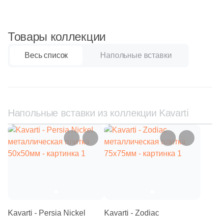
236
Моноколор (
)
Шестиугольная
Товары коллекции
55
Мрамор (
)
Восьмиугольная
Весь список
3
Напольные вставки
Оникс (
)
3
Полосы (
)
Материал
2
Растительность (
)
Керамическая
1
Ткань (
)
Напольные вставки из коллекции Kavarti
99
Травертин (
)
Из керамогранита
163
Узоры (
)
Из белой глины
31
Флористика (
)
63
Цемент (
)
Из красной глины
Размер, см
Kavarti - Persia Nickel
Kavarti - Zodiac