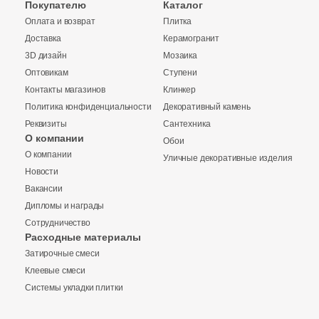
Покупателю
Каталог
Оплата и возврат
Плитка
90
7.2x7.2 (
)
Доставка
Керамогранит
29
7x7 (
)
3D дизайн
Мозаика
Оптовикам
Ступени
6
7.7x7.7 (
)
Контакты магазинов
Клинкер
1
8.5x8.5 (
)
Политика конфиденциальности
Декоративный камень
Реквизиты
Сантехника
18
8х8 (
)
О компании
Обои
О компании
Уличные декоративные изделия
23
8x8 (
)
Купить в 1 клик
Новости
2
9x9 (
)
Вакансии
Дипломы и награды
1
9x17 (
)
Сотрудничество
Заявка на бесплатный 3D дизайн
Расходные материалы
29
9.8x9.8 (
)
Количество
Затирочные смеси
Запрос аналогов
Обратная связь
4
9.7x9.7 (
)
Клеевые смеси
Системы укладки плитки
64
9.9x9.9 (
)
Ваше имя