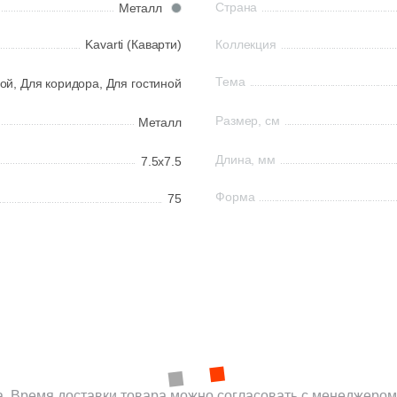
Страна
Металл
Kavarti (Каварти)
Коллекция
Тема
ой,
Для коридора,
Для гостиной
Размер, см
Металл
Длина, мм
7.5x7.5
Форма
75
а. Время доставки товара можно согласовать с менеджером