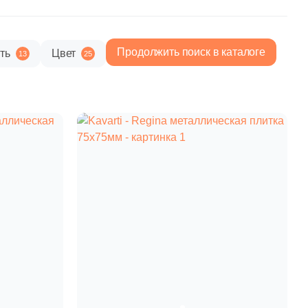
paret
Италия
Китай
Продолжить поиск в каталоге
ть
Цвет
13
25
Россия