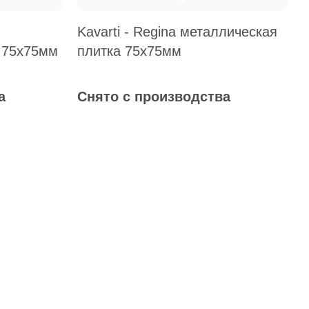
Kavarti - Regina металлическая
 75х75мм
плитка 75х75мм
Общая стоимость
а
Снято с производства
Минимальная сумма заказа