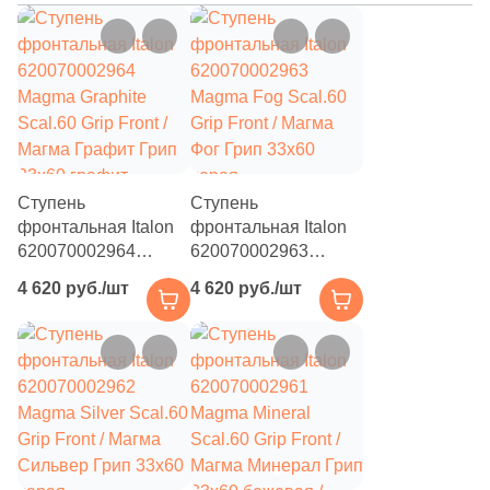
23
25x25 (
)
210
30x30 (
)
175
30x60 (
)
49
40x80 (
)
17
40x40 (
)
Ступень
Ступень
фронтальная Italon
фронтальная Italon
63
45x45 (
)
620070002964
620070002963
Magma Graphite
Magma Fog Scal.60
20
50x50 (
)
4 620 руб./шт
4 620 руб./шт
Scal.60 Grip Front /
Grip Front / Магма
92
60x120 (
)
Магма Графит Грип
Фог Грип 33x60
33x60 графит
серая
162
60x60 (
)
структурированная
структурированная
под камень
под камень
11
80x80 (
)
3
120x240 (
)
18
120x120 (
)