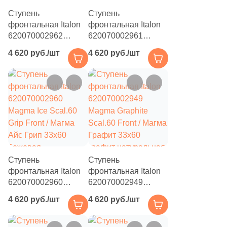
Ступень
Ступень
5
1.4x1.4 (
)
фронтальная Italon
фронтальная Italon
620070002962
11
620070002961
1x1 (
)
Magma Silver Scal.60
Magma Mineral
4 620 руб./шт
4 620 руб./шт
1
1.2x59.34 (
)
Grip Front / Магма
Scal.60 Grip Front /
Сильвер Грип 33x60
Магма Минерал Грип
3
2x2 (
)
серая
33x60 бежевая /
структурированная
серая
8
3x3 (
)
под камень
структурированная
1
3.5x3.5 (
)
под камень
1
4.9x4.9 (
)
5
4.9х4.9 (
)
Ступень
Ступень
1
4.7x4.7 (
)
фронтальная Italon
фронтальная Italon
620070002960
620070002949
1
4.5x45 (
)
Magma Ice Scal.60
Magma Graphite
4 620 руб./шт
4 620 руб./шт
Grip Front / Магма
Scal.60 Front / Магма
3
5x5 (
)
Айс Грип 33x60
Графит 33x60
бежевая
графит натуральная