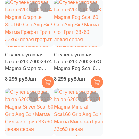
13
7.8x13.5 (
)
2
7.5x7.5 (
)
3
7x7 (
)
38
7.5x30 (
)
5
7.5x45 (
)
Ступень угловая
Ступень угловая
Italon 620070002974
Italon 620070002973
1
7.5x22.5 (
)
Magma Graphite
Magma Fog Scal.60
12
7.5x15 (
)
Scal.60 Grip Ang.Sx /
Grip Ang.Sx / Магма
8 295 руб./шт
8 295 руб./шт
Магма Графит Грип
Фог Грип 33x60
1
7x14 (
)
33x60 левая графит
левая серая
структурированная
структурированная
5
8x24 (
)
под камень
под камень
2
8x2.9 (
)
1
8.6x26.2 (
)
2
8,5x28,5 (
)