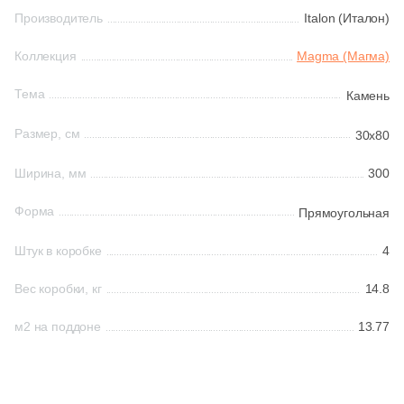
Производитель
Italon (Италон)
5
Exagres (
)
Китай
14
Fabresa (
)
Коллекция
Magma (Магма)
38
Factoria (
)
Тема
Камень
Индия
4
Fanal (
)
Размер, см
30x80
Испания
17
Fap Ceramiche (
)
Ширина, мм
300
2
Favania (
)
Италия
Форма
Прямоугольная
6
Gambini (
)
Штук в коробке
4
Форма
10
Gayafores (
)
Вес коробки, кг
14.8
8
Geotiles (
)
Квадратная
м2 на поддоне
13.77
9
Glazurker (
)
Прямоугольная
37
Global Tile (
)
3
Goetan Ceramica (
)
Формы шеврон