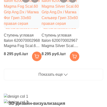
под камень
структурированная
1
9x16 (
)
под камень
2
9.5х9.5 (
)
1
9.6х9.6 (
)
18
10x60 (
)
Ступень угловая
Ступень угловая
Italon 620070002968
Italon 620070002967
4
10x40 (
)
Magma Fog Scal.60
Magma Silver Scal.60
Grip Ang.Dx / Магма
Grip Ang.Dx / Магма
1
10.5x14.5 (
)
8 295 руб./шт
8 295 руб./шт
Фог Грип 33x60
Сильвер Грип 33x60
71
10x10 (
)
правая серая
правая серая
структурированная
структурированная
1
10.4x12 (
)
под камень
под камень
Показать еще
2
10x30.5 (
)
4
10x14 (
)
31
10x30 (
)
3D дизайн-визуализация
32
10x20 (
)