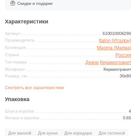
Синяя и голубая
Скидки и подарки
25
Ceramica Fioranese (
)
Коричневая
Характеристики
46
Ceramiche Brennero (
)
Артикул
610010006290
1
Ceramiche Grazia (
)
Черная
Производитель
Italon (Италон)
5
Ceramika Konskie (
)
Коллекция
Magma (Магма)
Страна
Россия
Тема (рисунок на плитке)
14
Ceramique Imperiale (
)
Тип товара
Декор
Керамогранит
Моноколор
1
Ceranosa (
)
Материал
Керамогранит
Размер, см
30x80
5
Cerdomus (
)
Дерево
Смотреть все характеристики
1
Cerpa (
)
Упаковка
Мрамор
38
Cifre (
)
Штук в коробке
4
1
Click Ceramica (
)
Метров в коробке
0.65
Камень
4
Codicer (
)
Для ванной
Для кухни
Для коридора
Для гостиной