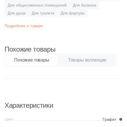
Бетон
26
Coliseum (
)
Для общественных помещений
Для балкона
2
Colorker (
)
Для душа
Для туалета
Для фартука
Размер, см
5
Colortile (
)
Подробнее о товаре
20x20
10
DEL CONCA (
)
1
Dado Ceramica (
)
20x40
Похожие товары
9
Decocer (
)
Похожие товары
Товары коллекции
40x80
20
Delacora (
)
12
Domino (
)
30x60
17
DualGres (
)
60x60
4
Dune (
)
Характеристики
1
Durstone (
)
60x120
Цвет
Графит
9
EL BARCO (
)