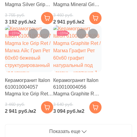
Magma Silver Grip
Magma Mineral Grip
6
Mico (
)
Ret / Магма Сильвер
Ret / Магма Минерал
3 755 руб.
3 460 руб.
10
Moneli Decor (
)
Грип Рет 60x60
Грип Рет 60x60
3 192 руб./м2
2 941 руб./м2
серый
бежевый / серый
68
Monopole (
)
структурированный
структурированный
–15%
–15%
под камень
под камень
41
Motto Ceramic (
)
2
Museum (
)
2
Myr Ceramica (
)
3
NSmosaic (
)
Керамогранит Italon
Керамогранит Italon
15
Navarti (
)
610010004057
610010004056
Magma Ice Grip Ret /
Magma Graphite Ret /
17
New Trend (
)
Магма Айс Грип Рет
Магма Графит Рет
3 460 руб.
3 640 руб.
60x60 бежевый
60x60 графит
2
NovaBell (
)
2 941 руб./м2
3 094 руб./м2
структурированный
натуральный под
под камень
камень
37
Pamesa Ceramica (
)
Показать еще
19
Paradyz (
)