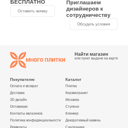
БЕСПЛАТНО
Приглашаем
дизайнеров к
8
12x12 (
)
Оставить заявку
сотрудничеству
17
12x10.4 (
)
Обсудить условия
1
12.5x8.5 (
)
1
12.5x15 (
)
4
12.5x20 (
)
Найти магазин
или пункт выдачи на карте
2
12.5x12.5 (
)
1
13x59.34 (
)
Покупателю
Каталог
1
13.2x13.2 (
)
Оплата и возврат
Плитка
Доставка
Керамогранит
18
13x15 (
)
3D дизайн
Мозаика
Оптовикам
Ступени
2
13x13 (
)
Контакты магазинов
Клинкер
1
13.5x4.5 (
)
Политика конфиденциальности
Декоративный камень
Реквизиты
Сантехника