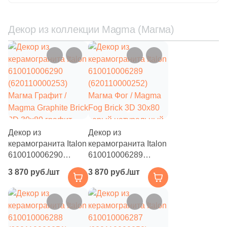
2
Pardis Ceram Pazh (
)
Декор из коллекции Magma (Магма)
18
Peronda (
)
21
Petracers (
)
14
Plaza (
)
7
Porcelanite Dos (
)
2
Porcelanosa (
)
40
Primavera (
)
Декор из
Декор из
керамогранита Italon
керамогранита Italon
8
Prissmacer (
)
610010006290
610010006289
(620110000253)
(620110000252)
6
Ragno (
)
3 870 руб./шт
3 870 руб./шт
Магма Графит /
Магма Фог / Magma
1
Realonda (
)
Magma Graphite Brick
Fog Brick 3D 30x80
3D 30x80 графит
серый натуральный /
25
Ribesalbes Ceramica (
)
натуральный / 3D/
3D/объемный под
объемный под
камень
2
Roca (
)