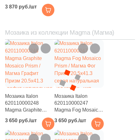
14
Sol (
)
(620110000249)
3 870 руб./шт
Магма Айс / Magma
1
Staro Slim (
)
Ice Brick 3D 30x80
бежевый
50
Stone4Home (
)
натуральный / 3D/
Мозаика из коллекции Magma (Магма)
6
Stynul (
)
объемный под
камень
1
Tagina (
)
10
Tau Ceramica (
)
6
Terracotta (
)
17
Undefasa (
)
12
Unicer (
)
Мозаика Italon
Мозаика Italon
620110000248
620110000247
12
Unitile (Шахтинская Плитка) (
)
Magma Graphite
Magma Fog Mosaico
Mosaico Prism /
Prism / Магма Фог
3
Vallelunga (
)
3 650 руб./шт
3 650 руб./шт
Магма Графит
Призм 20.5x41.3
Призм 20.5x41.3
серая натуральная
5
Versace (
)
графит натуральная
под камень, чип