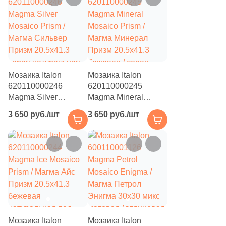
12
Villeroy&Boch (
)
под камень, чип
пятиугольный
пятиугольный
27
Vitra (
)
6
WOW (
)
2
ZYX (
)
Мозаика Italon
Мозаика Italon
91
Нефрит Керамика (
)
620110000246
620110000245
Magma Silver
Magma Mineral
Тема
Mosaico Prism /
Mosaico Prism /
3 650 руб./шт
3 650 руб./шт
Магма Сильвер
Магма Минерал
730
Камень (
)
Призм 20.5x41.3
Призм 20.5x41.3
серая натуральная
бежевая / серая
8
3D мозаика (
)
под камень, чип
натуральная под
48
3D узор (
)
пятиугольный
камень, чип
пятиугольный
1
Diamond (
)
15
Абстракция (
)
43
Античность (
)
Мозаика Italon
Мозаика Italon