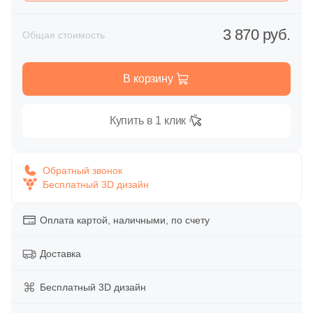
Глазурованная глянцевая
74
Atlas Concorde (Italy) (
)
3 870 руб.
Общая стоимость
Глазурованная матовая
4
Ava La Fabbrica (
)
193
Azori (
)
В корзину
Лаппатированная
11
Azteca (
)
Купить в 1 клик
Полированная
3
Azulejo Espanol (
)
9
Azulejos Benadresa (
)
Цвет
Обратный звонок
15
Azulev (
)
Бесплатный 3D дизайн
Белая
27
Baldocer (
)
Оплата картой, наличными, по счету
6
CIR Ceramiche (
)
Бежевая
Доставка
8
CONCEPT GT (
)
Серая
6
Cas Ceramica (
)
Бесплатный 3D дизайн
17
Ceracasa (
)