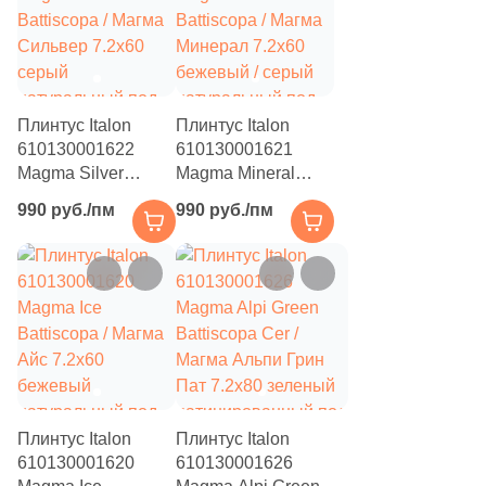
26
Овощи и фрукты (
)
45
Оникс (
)
1693
Орнамент (
)
Плинтус Italon
Плинтус Italon
20
Паркет (
)
610130001622
610130001621
296
Полосы (
)
Magma Silver
Magma Mineral
Battiscopa / Магма
Battiscopa / Магма
64
Птицы и животные (
)
990 руб./пм
990 руб./пм
Сильвер 7.2x60
Минерал 7.2x60
серый
бежевый / серый
91
Пэчворк (
)
натуральный под
натуральный под
133
Растительность (
)
камень
камень
2
Стекло (
)
19
Терраццо (
)
53
Ткань (
)
Плинтус Italon
Плинтус Italon
27
Травертин (
)
610130001620
610130001626