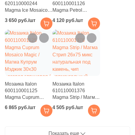
620110000244
600110001126
8
Арт (
)
Magma Ice Mosaico
Magma Petrol
Prism / Магма Айс
Mosaico Enigma /
378
Бетон (
)
3 650 руб./шт
4 120 руб./шт
Призм 20.5x41.3
Магма Петрол
бежевая
Энигма 30x30 микс
1
Бусины (
)
натуральная под
матовая / глянцевая
52
Волнистая (
)
камень, чип
с орнаментом, чип
пятиугольный
квадратный
486
Геометрия (
)
8
Гранит (
)
172
Дерево (
)
Мозаика Italon
Мозаика Italon
58
Животные (
)
600110001125
610110001376
Magma Cuprum
Magma Strip / Магма
219
Изображения (
)
Mosaico Magic /
Стрип 26x75 микс
6 865 руб./шт
4 505 руб./шт
Магма Купрум
22
натуральная под
Кирпич (
)
Мэджик 30x30
камень, чип
53
Классика (
)
розовая глянцевая /
прямоугольный
рельефная под
18
Показать еще
Кракелюр (
)