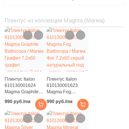
металл, чип
квадратный
98
Кухонная тематика (
)
Плинтус из коллекции Magma (Магма)
34
Линии (
)
73
Лофт (
)
70
Майолика (
)
62
Металл (
)
408
Мозаика (
)
148
Моноколор (
)
Плинтус Italon
Плинтус Italon
610130001624
610130001623
39
Морские мотивы (
)
Magma Graphite
Magma Fog
423
Мрамор (
)
Battiscopa / Магма
Battiscopa / Магма
990 руб./пм
990 руб./пм
Графит 7.2x60
Фог 7.2x60 серый
2
Надписи (
)
графит
натуральный под
натуральный под
камень
112
Обои (
)
камень