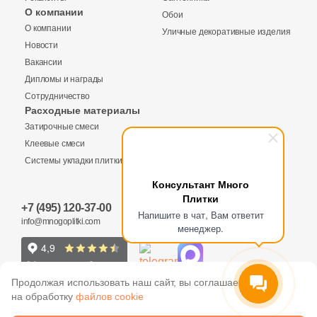
2
14x120 (
)
О компании
Обои
О компании
1
14.9x30 (
)
Уличные декоративные изделия
Купить в 1 клик
Новости
2
14.5х14.5 (
)
Вакансии
Дипломы и награды
8
14x14 (
)
Сотрудничество
Заявка на бесплатный 3D дизайн
Расходные материалы
3
14x10 (
)
Количество
Затирочные смеси
Обратная связь
6
14x34 (
)
Клеевые смеси
Системы укладки плитки
1
14х14 (
)
Ваше имя
Консультант Много
1
14x28 (
)
Плитки
3 870 руб.
Общая стоимость
+7 (495) 120-37-00
Ваше имя
Напишите в чат, Вам ответит
1
14.5x14.5 (
)
info@mnogoplitki.com
менеджер.
6
14.8x14.8 (
)
Телефон
15 000₽
Минимальная сумма заказа
5
15x17.8 (
)
Телефон
Продолжая использовать наш сайт, вы соглашаетесь
на обработку
файлов cookie
4
15x40 (
)
Ваше имя
E-Mail