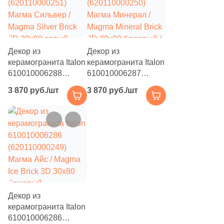
камень
28
Rocersa (
)
5
Rovese Rus (
)
Декор из
Декор из
4
Royal (
)
керамогранита Italon
керамогранита Italon
610010006288
11
610010006287
STN Ceramica (
)
(620110000251)
(620110000250)
3 870 руб./шт
3 870 руб./шт
8
Sadon (
)
Магма Сильвер /
Магма Минерал /
Magma Silver Brick
Magma Mineral Brick
8
Saloni (
)
3D 30x80 серый
3D 30x80 бежевый /
натуральный / 3D/
серый натуральный /
2
Sanchis (
)
объемный под
3D/объемный под
2
Serenissima Cir (
)
камень
камень
8
Siena Granito (
)
3
Sina Tile (
)
Декор из
4
Smile Tile (
)
керамогранита Italon
610010006286