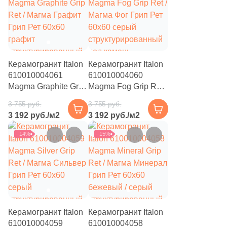
1
La Platera (
)
371
Laparet (
)
150
Living Ceramics (
)
7
Lotus (
)
Керамогранит Italon
Керамогранит Italon
610010004061
610010004060
5
MEI (
)
Magma Graphite Grip
Magma Fog Grip Ret /
Ret / Магма Графит
Магма Фог Грип Рет
61
Mainzu (
)
3 755 руб.
3 755 руб.
Грип Рет 60x60
60x60 серый
3 192 руб./м2
3 192 руб./м2
графит
6
структурированный
Mallol (
)
структурированный
под камень
–14%
–15%
1
Marble Mosaic (
)
под камень
20
Marca Corona (
)
2
Marmocer (
)
5
Mayolica (
)
Керамогранит Italon
Керамогранит Italon
7
Metropol (
)
610010004059
610010004058