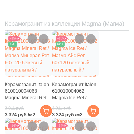
9
Italgraniti (
)
243
Italon (Италон) (
)
Керамогранит из коллекции Magma (Магма)
3
Keraben (
)
1688
Kerama Marazzi (
)
–15%
–15%
ХИТ
ХИТ
4
Keramika Modus (
)
30
Keramin (
)
3
Keratile (
)
71
Kerlife (Керлайф) (
)
Керамогранит Italon
Керамогранит Italon
610010004063
7
610010004062
Keros Ceramica (
)
Magma Mineral Ret /
Magma Ice Ret /
9
Kerranova (
)
Магма Минерал Рет
Магма Айс Рет
3 911 руб.
3 911 руб.
60x120 бежевый
60x120 бежевый
146
LASSELSBERGER CERAMICS (
)
3 324 руб./м2
3 324 руб./м2
натуральный /
натуральный /
противоскользящий
противоскользящий
11
La Fenice (
)
–14%
–14%
под камень
под камень