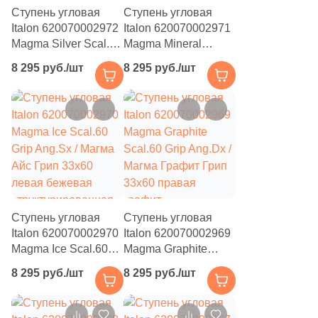
Ступень угловая
Ступень угловая
6
8x2.4 (
)
Italon 620070002972
Italon 620070002971
5
8x8 (
)
Magma Silver Scal.60
Magma Mineral
Grip Ang.Sx / Магма
Scal.60 Grip Ang.Sx /
11
8.5x28.5 (
)
8 295 руб./шт
8 295 руб./шт
Сильвер Грип 33x60
Магма Минерал Грип
левая серая
33x60 левая
2
9.2x15.2 (
)
структурированная
бежевая / серая
2
9x9 (
)
под камень
структурированная
под камень
3
9,9x20 (
)
4
9.8x19.8 (
)
29
9.8x9.8 (
)
Ступень угловая
Ступень угловая
2
9,8x9,8 (
)
Italon 620070002970
Italon 620070002969
Magma Ice Scal.60
Magma Graphite
19
9.9x9.9 (
)
Grip Ang.Sx / Магма
Scal.60 Grip Ang.Dx /
8 295 руб./шт
8 295 руб./шт
Айс Грип 33x60
Магма Графит Грип
2
9.8х9.8 (
)
левая бежевая
33x60 правая
1
9.6x9.6 (
)
структурированная
графит