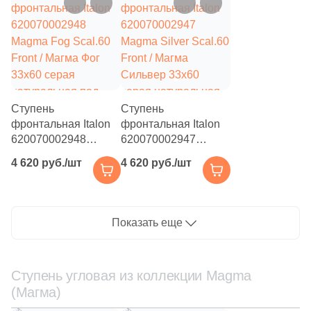
1
5x30 (
)
структурированная
под камень
6
6.2x12.5 (
)
под камень
2
6x30 (
)
3
6x5,2 (
)
10
6,5x6,5 (
)
Ступень
Ступень
фронтальная Italon
фронтальная Italon
38
6.5x6.5 (
)
620070002948
620070002947
Magma Fog Scal.60
Magma Silver Scal.60
5
6x25 (
)
4 620 руб./шт
4 620 руб./шт
Front / Магма Фог
Front / Магма
33x60 серая
Сильвер 33x60
6
6x24.6 (
)
натуральная под
серая натуральная
7
6x6 (
)
камень
под камень
Показать еще
7
6.5х6.5 (
)
4
7.2x7.2 (
)
Ступень угловая из коллекции Magma
(Магма)
6
7.4x15 (
)