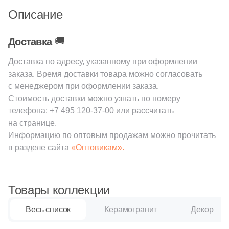
Описание
2
Goldencer (
)
Шестиугольная
23
Gracia Ceramica (
)
🚚
Доставка
2
Gresmanc (
)
Восьмиугольная
Доставка по адресу, указанному при оформлении
заказа. Время доставки товара можно согласовать
4
Grespania (
)
с менеджером при оформлении заказа.
Материал
4
Halcon (
)
Стоимость доставки можно узнать по номеру
Керамическая
телефона:
+7 495 120-37-00
или рассчитать
9
Heralgi (
)
на странице.
3
ITT Ceramica (
)
Информацию по оптовым продажам можно прочитать
Из керамогранита
в разделе сайта
«Оптовикам».
113
Ibero (
)
Из белой глины
1
Idalgo (Керамика Будущего) (
)
Товары коллекции
13
Imola Ceramica (
)
Из красной глины
Весь список
Керамогранит
Декор
1
Isla (
)