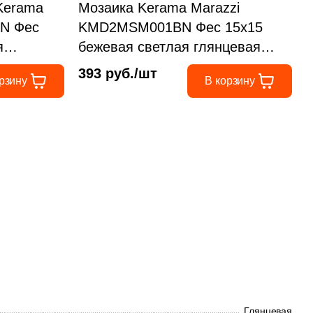
Kerama
Мозаика Kerama Marazzi
N Фес
KMD2MSM001BN Фес 15x15
я
бежевая светлая глянцевая
с
майолика, чип прямоугольный
393 руб./шт
рзину
В корзину
Глянцевая