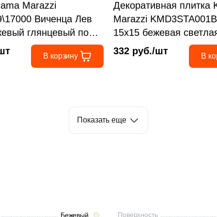
rama Marazzi
Декоративная плитка 
\17000 Виченца Лев
Marazzi KMD3STA001B
жевый глянцевый под
15x15 бежевая светла
под мозаику
глянцевая майолика / 
/шт
332 руб./шт
В корзину
В ко
орнаментом
Показать еще
Поверхность
Бежевый