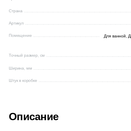
Страна
Артикул
Помещение
Для ванной,
Д
Точный размер, см
Ширина, мм
Штук в коробке
Описание