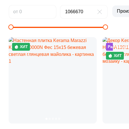
Прои
от
ХИТ
Распрода
ХИТ
Похожие