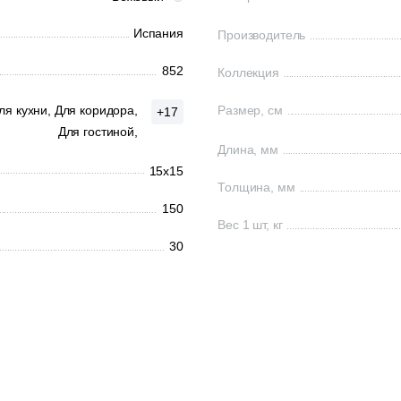
Испания
Производитель
852
Коллекция
ля кухни,
Для коридора,
Размер, см
+17
Для гостиной,
Длина, мм
15x15
Толщина, мм
150
Вес 1 шт, кг
30