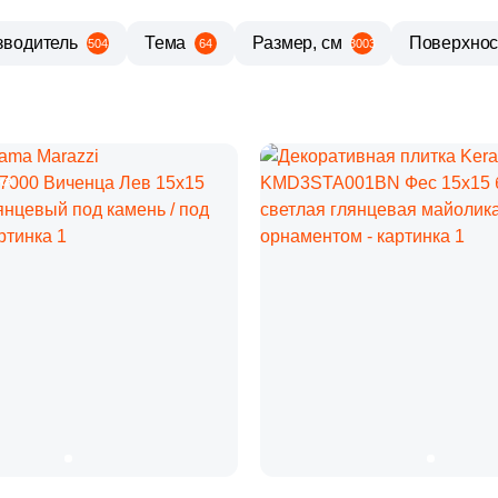
зводитель
Тема
Размер, см
Поверхнос
504
64
3003
жа
Похожие
П