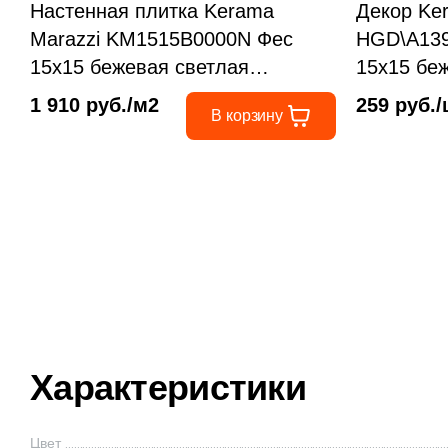
Настенная плитка Kerama
Декор Ke
Marazzi KM1515B0000N Фес
HGD\A139
15x15 бежевая светлая
15х15 бе
глянцевая майолика
камень / 
1 910 руб./м2
259 руб.
В корзину
Характеристики
Цвет