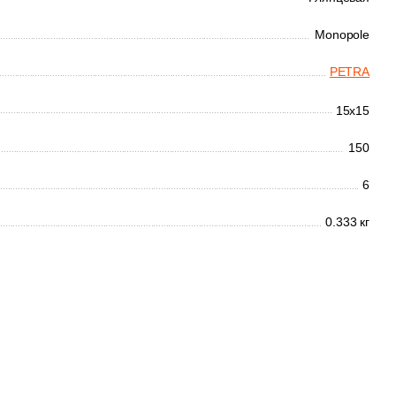
Monopole
PETRA
15x15
150
6
0.333 кг