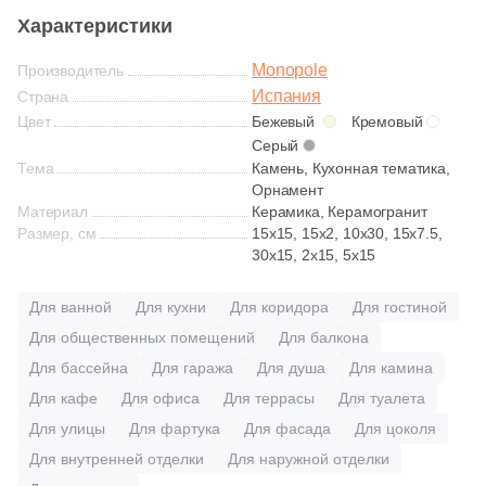
Глазурованная глянцевая
Характеристики
Monopole
Глазурованная матовая
Производитель
Испания
Страна
Цвет
Бежевый
Кремовый
Лаппатированная
Серый
Тема
Камень, Кухонная тематика,
Орнамент
Полированная
Материал
Керамика, Керамогранит
Размер, см
15x15, 15x2, 10x30, 15x7.5,
30x15, 2x15, 5x15
Цвет
Для ванной
Для кухни
Для коридора
Для гостиной
Белая
Для общественных помещений
Для балкона
Для бассейна
Для гаража
Для душа
Для камина
Бежевая
Для кафе
Для офиса
Для террасы
Для туалета
Для улицы
Для фартука
Для фасада
Для цоколя
Серая
Для внутренней отделки
Для наружной отделки