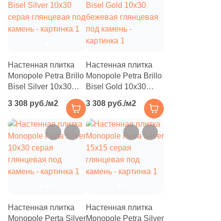
Бетон
Размер, см
20x20
Настенная плитка
Настенная плитка
Monopole Petra Brillo
Monopole Petra Brillo
20x40
Bisel Silver 10x30
Bisel Gold 10x30
серая глянцевая под
бежевая глянцевая
3 308 руб./м2
3 308 руб./м2
камень
под камень
40x80
30x60
60x60
60x120
Настенная плитка
Настенная плитка
Monopole Perta Silver
Monopole Petra Silver