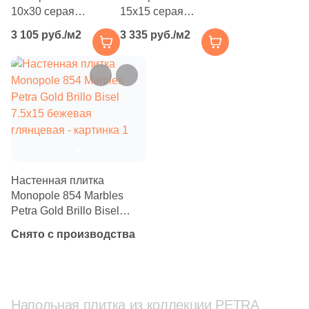
Производитель
10x30 серая
15x15 серая
глянцевая под
глянцевая под
3 105 руб./м2
3 335 руб./м2
Kerama Marazzi
камень
камень
Laparet
Altacera
Alma Ceramica
Настенная плитка
Delacora
Monopole 854 Marbles
Petra Gold Brillo Bisel
7.5x15 бежевая
New Trend
Снято с производства
глянцевая
Страна
Напольная плитка из коллекции PETRA
Россия