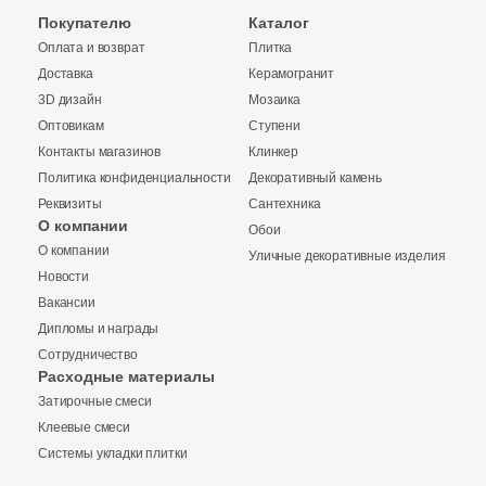
Покупателю
Каталог
Оплата и возврат
Плитка
Доставка
Керамогранит
3D дизайн
Мозаика
Оптовикам
Ступени
Контакты магазинов
Клинкер
Политика конфиденциальности
Декоративный камень
Реквизиты
Сантехника
О компании
Обои
О компании
Уличные декоративные изделия
Новости
Вакансии
Дипломы и награды
Сотрудничество
Заявка на бесплатный 3D дизайн
Расходные материалы
Затирочные смеси
Обратная связь
Клеевые смеси
Системы укладки плитки