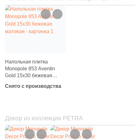
Китай
Индия
Испания
Напольная плитка
Monopole 853 Aventin
Италия
Gold 15x30 бежевая
матовая
Снято с производства
Форма
Квадратная
Декор из коллекции PETRA
Прямоугольная
Формы шеврон