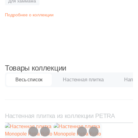
Для хаммама
Синяя и голубая
Подробнее о коллекции
Коричневая
Черная
Тема (рисунок на плитке)
Товары коллекции
Моноколор
Весь список
Настенная плитка
Напол
Дерево
Мрамор
Настенная плитка из коллекции PETRA
Камень