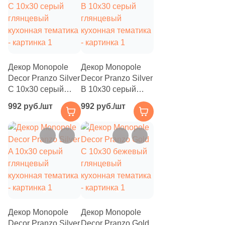
Шестиугольная
Восьмиугольная
Декор Monopole
Декор Monopole
Decor Pranzo Silver
Decor Pranzo Silver
Материал
C 10x30 серый
B 10x30 серый
глянцевый
глянцевый
992 руб./шт
992 руб./шт
Керамическая
кухонная тематика
кухонная тематика
Из керамогранита
Из белой глины
Из красной глины
Декор Monopole
Декор Monopole
Decor Pranzo Silver
Decor Pranzo Gold