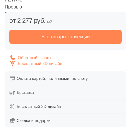
Напольная
Вакансии
Обои
Декоративные элементы
от 2 277 руб.
м2
Дипломы и награды
Уличные декоративные изделия
Панно
Все товары коллекции
Сотрудничество
Сопутствующие товары
Напольные вставки
Акции
Обратный звонок
Распродажи и акции %
Бесплатный 3D дизайн
Бордюры
Оплата картой, наличными, по счету
Время работы:
пн-пт 10:00-19:00
Тип поверхности
Доставка
сб-вс 10:00-18:00
Глянцевая
Бесплатный 3D дизайн
Матовая
Скидки и подарки