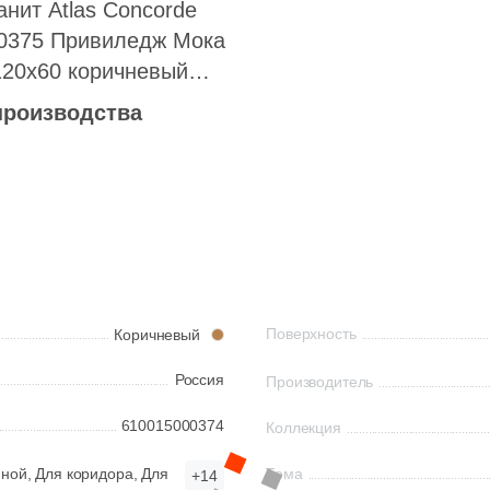
нит Atlas Concorde
0375 Привиледж Мока
120x60 коричневый
ованный под мрамор
производства
Поверхность
Коричневый
Россия
Производитель
610015000374
Коллекция
нной,
Для коридора,
Для
Тема
+14