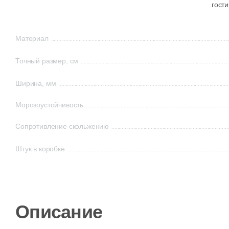
гости
Материал
Точный размер, см
Ширина, мм
Морозоустойчивость
Сопротивление скольжению
Штук в коробке
Описание