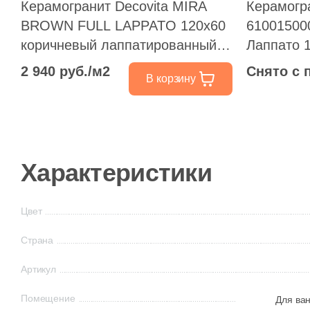
Керамогранит Decovita MIRA
Керамогра
BROWN FULL LAPPATO 120x60
61001500
коричневый лаппатированный
Лаппато 
под мрамор
лаппатир
2 940 руб./м2
Снято с 
В корзину
Характеристики
Цвет
Страна
Артикул
Помещение
Для ва