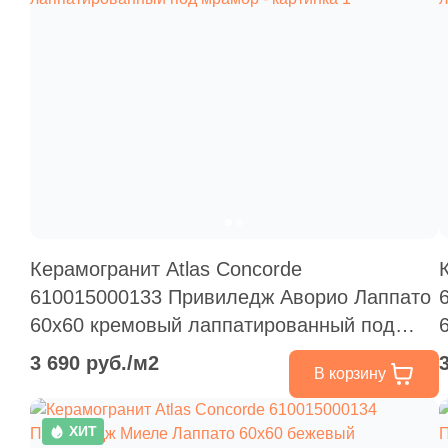
Керамогранит Atlas Concorde
610015000133 Привиледж Аворио Лаппато
60x60 кремовый лаппатированный под
мрамор
3 690 руб./м2
В корзину
ХИТ