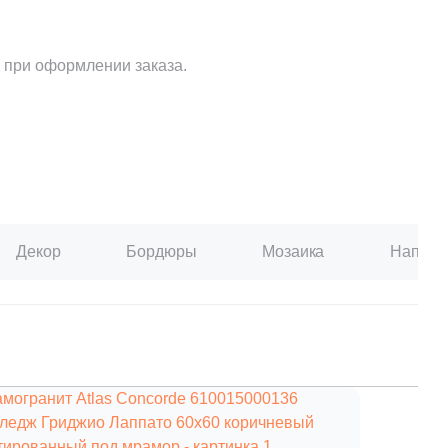
Ваше имя
 при оформлении заказа.
Телефон
E-mail
Декор
Бордюры
Мозаика
Наполь
Комментарий