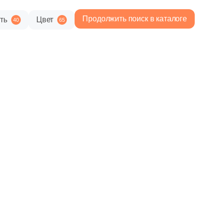
Продолжить поиск в каталоге
ть
Цвет
40
65
3 600 руб.
Общая стоимость
Минимальная сумма заказа