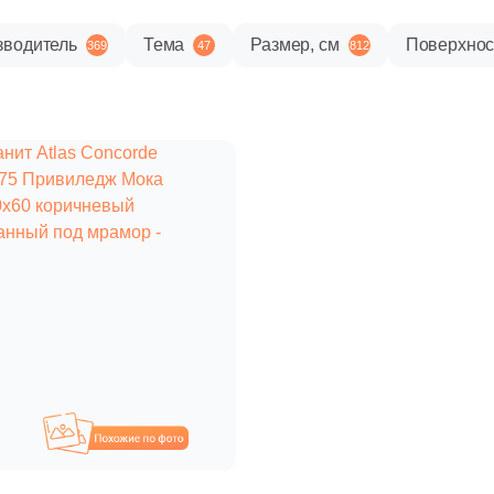
зводитель
Тема
Размер, см
Поверхнос
369
47
812
Похожие