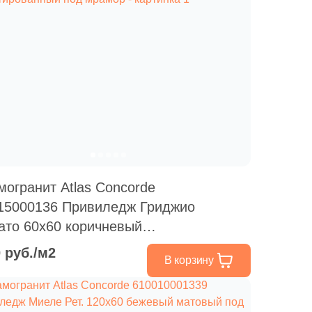
могранит Atlas Concorde
15000136 Привиледж Гриджио
ато 60x60 коричневый
атированный под мрамор
0 руб./м2
В корзину