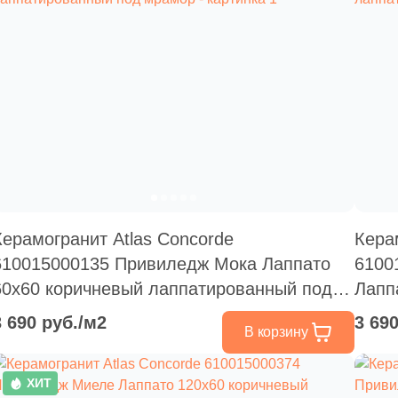
Керамогранит Atlas Concorde
Кера
610015000135 Привиледж Мока Лаппато
6100
60x60 коричневый лаппатированный под
Лапп
мрамор
лапп
3 690 руб./м2
3 69
В корзину
ХИТ