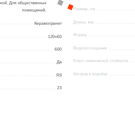
ной,
Для общественных
Размер, см
помещений,
Длина, мм
Керамогранит
Форма
120x60
Водопоглощение
600
Класс химической стойкости
Да
Метров в коробке
R9
23