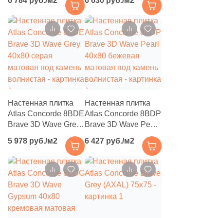
6 784 руб./м2
6 630 руб./м2
14
Mapisa (
)
матовая под камень
кремовая матовая
под камень
3
Marble Mosaic (
)
волнистая
34
Marca Corona (
)
6
Mariner (
)
23
Marmocer (
)
32
Mayolica (
)
Настенная плитка
Настенная плитка
26
Meissen Keramik (
)
Atlas Concorde 8BDE
Atlas Concorde 8BDP
Brave 3D Wave Grey
Brave 3D Wave Pearl
39
Metropol (
)
40x80 серая
40x80 бежевая
5 978 руб./м2
6 427 руб./м2
матовая под камень
матовая под камень
121
Monopole (
)
волнистая
волнистая
10
Museum (
)
16
Mykonos (
)
21
Myr Ceramica (
)