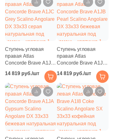
камень
камень
Размер, см
595
60x60 (
)
177
15x15 (
)
28
20x30 (
)
Ступень угловая
Ступень угловая
666
20x20 (
)
правая Atlas
правая Atlas
Concorde Brave A1JC
Concorde Brave A1JB
199
20x60 (
)
Grey Scalino Angolare
Pearl Scalino Angolare
14 819 руб./шт
14 819 руб./шт
DX 33х33 серая
DX 33х33 бежевая
129
20x40 (
)
натуральная под
натуральная под
камень
камень
16
25x25 (
)
56
30x30 (
)
498
30x60 (
)
140
40x80 (
)
22
40x40 (
)
Ступень угловая
Ступень угловая