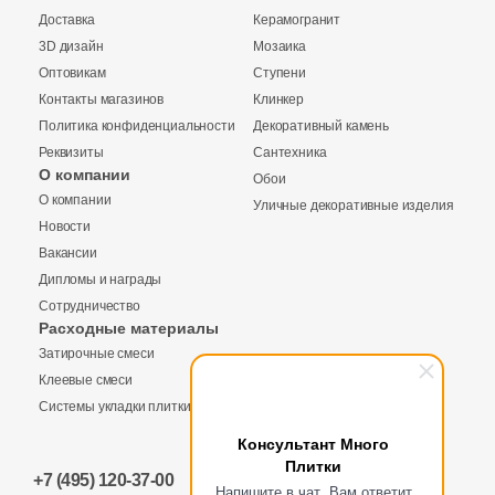
1
2x30 (
)
Доставка
Керамогранит
3D дизайн
Мозаика
4
2x2 (
)
Оптовикам
Ступени
1
2.5x2.5 (
)
Контакты магазинов
Клинкер
Политика конфиденциальности
Декоративный камень
1
3.5x25 (
)
Реквизиты
Сантехника
О компании
Обои
8
3.7x31 (
)
Купить в 1 клик
О компании
Уличные декоративные изделия
2
4x9 (
)
Новости
Вакансии
8
4.3x24.3 (
)
Дипломы и награды
Количество
Сотрудничество
1
4x20 (
)
Заявка на бесплатный 3D дизайн
Расходные материалы
8
4x12.5 (
)
Затирочные смеси
Обратная связь
Клеевые смеси
3
5x96.2 (
)
Системы укладки плитки
2
м
шт
упак
139
5x25 (
)
Ваше имя
Консультант Много
Плитки
18
5.2х18.6 (
)
+7 (495) 120-37-00
Ваше имя
Напишите в чат, Вам ответит