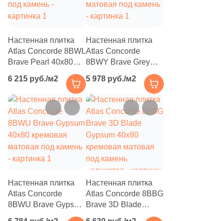
859
Laparet (
)
18
Leonardo (
)
Настенная плитка
Настенная плитка
Atlas Concorde 8BWL
Atlas Concorde
66
Living Ceramics (
)
Brave Pearl 40x80
8BWY Brave Grey
9
Lopo (
)
бежевая матовая
40x80 серая
6 215 руб./м2
5 978 руб./м2
под камень
матовая под камень
4
Lotus (
)
71
Love Ceramic Tiles (
)
2
L’Antic Colonial (
)
20
MEI (
)
45
Maimoon Ceramica (
)
Настенная плитка
Настенная плитка
278
Mainzu (
)
Atlas Concorde
Atlas Concorde 8BBG
8
Mallol (
)
8BWU Brave Gypsum
Brave 3D Blade
40x80 кремовая
Gypsum 40x80