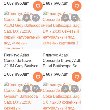
Battiscopa Sag. DX
Battiscopa Sag. DX
11
Stynul (
)
1 687 руб./шт
1 687 руб./шт
7.2х30 кофейный
7.2х30 коричневый
2
Supergres (
)
натуральный под
натуральный под
камень
камень
141
Tau Ceramica (
)
10
Tecniceramica (
)
7
Terracotta (
)
4
Terratinta Sartoria (
)
Плинтус Atlas
Плинтус Atlas
1
Tonalite (
)
Concorde Brave
Concorde Brave A1JL
A1JM Grey Battiscopa
Pearl Battiscopa Sag.
29
Undefasa (
)
Sag. DX 7.2х30
DX 7.2х30 бежевый
1 687 руб./шт
1 687 руб./шт
2
Unicer (
)
серый натуральный
натуральный под
под камень
камень
8
Unitile (Шахтинская Плитка) (
)
6
Valentia ceramica (
)
23
Vallelunga (
)