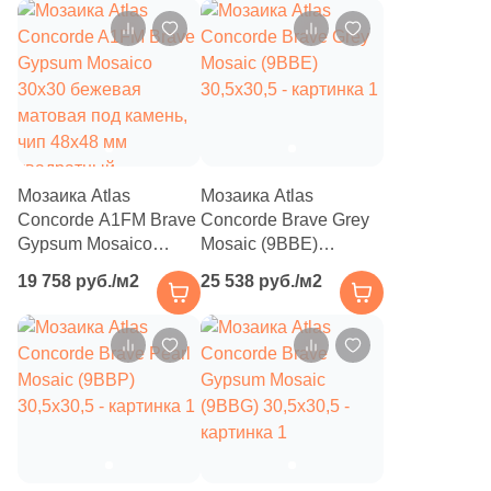
18
Realistik (
)
10
Realonda (
)
7
Rex Ceramiche (
)
50
Ribesalbes Ceramica (
)
Мозаика Atlas
9
Мозаика Atlas
Rino Seramik (
)
Concorde A1FM Brave
Concorde Brave Grey
32
Roca (
)
Gypsum Mosaico
Mosaic (9BBE)
30x30 бежевая
30,5x30,5
86
Rocersa (
)
19 758 руб./м2
25 538 руб./м2
матовая под камень,
чип 48х48 мм
6
Rondine (
)
квадратный
3
Rovese Rus (
)
37
STN Ceramica (
)
26
Sadon (
)
32
Saloni (
)