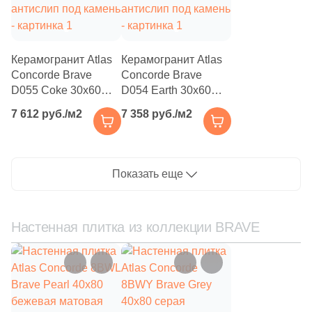
1284
Kerama Marazzi (
)
2
Keramex (
)
Керамогранит Atlas
Керамогранит Atlas
5
Keramika Modus (
)
Concorde Brave
Concorde Brave
D055 Coke 30x60
D054 Earth 30x60
16
Keratile (
)
Grip кофейный
Grip коричневый
7 612 руб./м2
7 358 руб./м2
антислип под камень
антислип под камень
105
Kerlife (Керлайф) (
)
11
Keros Ceramica (
)
Показать еще
118
LASSELSBERGER CERAMICS (
)
14
La Diva (
)
Настенная плитка из коллекции BRAVE
3
La Faenza (
)
8
La Fenice (
)
61
La Platera (
)
4
LandDecor (
)