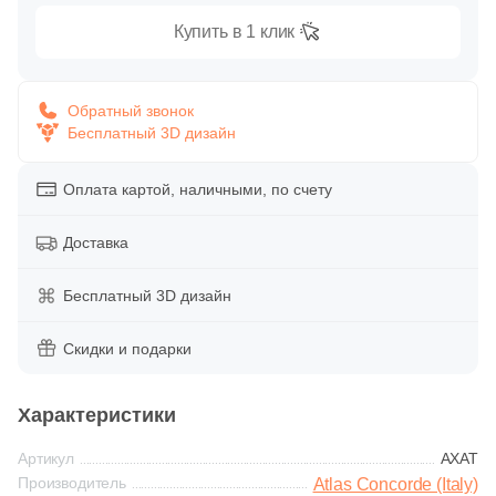
Глазурованная глянцевая
60
Купить в 1 клик
Aparici (
)
Глазурованная матовая
14
Arcana Ceramica (
)
Обратный звонок
106
Argenta (
)
Бесплатный 3D дизайн
Лаппатированная
43
Ariostea (
)
Оплата картой, наличными, по счету
Полированная
3
Art Ceramic (
)
30
Artcer (
Доставка
)
Цвет
9
Ascot Ceramiche (
)
Бесплатный 3D дизайн
Белая
4
Atlantic Tiles (
)
Скидки и подарки
303
Atlas Concorde (Italy) (
)
Бежевая
112
Ava La Fabbrica (
)
Характеристики
Серая
327
Azori (
)
Артикул
AXAT
Производитель
Atlas Concorde (Italy)
45
Azteca (
)