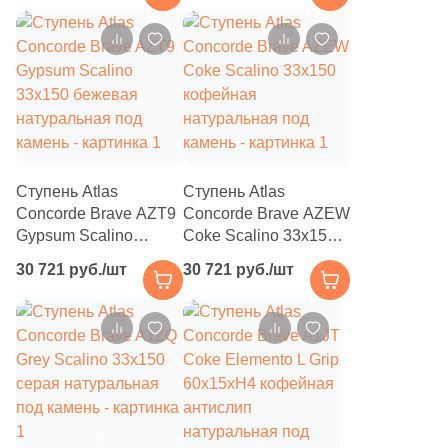
камень
918
Дерево (
)
32
Животные (
)
77
Изображения (
)
3
Кварц (
)
155
Кирпич (
)
Ступень Atlas
Ступень Atlas
Concorde Brave AZT9
Concorde Brave AZEW
28
Классика (
)
Gypsum Scalino
Coke Scalino 33x150
33x150 бежевая
кофейная
5
Кожа (
)
30 721 руб./шт
30 721 руб./шт
натуральная под
натуральная под
4
Котто (
)
камень
камень
52
Кракелюр (
)
19
Кухонная тематика (
)
25
Линии (
)