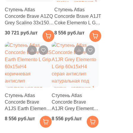
229
Лофт (
)
Ступень Atlas
Ступень Atlas
92
Майолика (
)
Concorde Brave A1ZQ
Concorde Brave A1JT
Grey Scalino 33x150
Coke Elemento L Grip
134
Металл (
)
серая натуральная
60х15хH4 кофейная
30 721 руб./шт
8 556 руб./шт
568
Мозаика (
)
под камень
антислип
натуральная под
2844
Моноколор (
)
камень
5
Морские мотивы (
)
1654
Мрамор (
)
215
Обои (
)
203
Оникс (
)
Ступень Atlas
Ступень Atlas
Concorde Brave
Concorde Brave
868
Орнамент (
)
A1JS Earth Elemento
A1JR Grey Elemento
5
Оттенки цвета (
)
L Grip 60х15хH4
L Grip 60х15хH4
8 556 руб./шт
8 556 руб./шт
коричневая
серая антислип
205
Паркет (
)
антислип
натуральная под