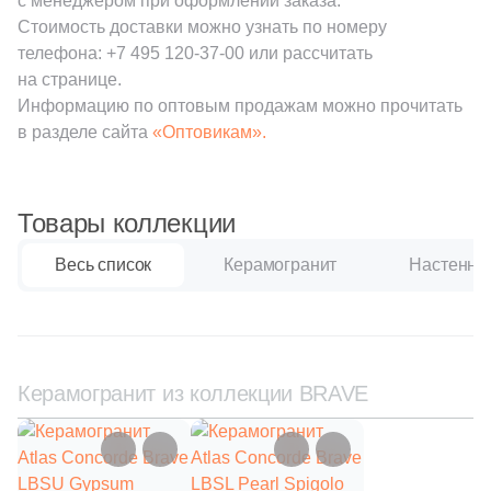
с менеджером при оформлении заказа.
32
EspinasCeram (
)
Стоимость доставки можно узнать по номеру
20
Estudio Ceramico (
)
телефона:
+7 495 120-37-00
или рассчитать
на странице.
41
Etile (
)
Информацию по оптовым продажам можно прочитать
282
Eurotile Ceramica (
)
в разделе сайта
«Оптовикам».
38
Evolution Ceramic (
)
22
FMAX (
)
Товары коллекции
69
Fabresa (
)
Весь список
Керамогранит
Настенная
3
Fanal (
)
269
Fap Ceramiche (
)
29
Fondovalle (
)
Керамогранит из коллекции BRAVE
8
Gala (
)
3
Gambini (
)