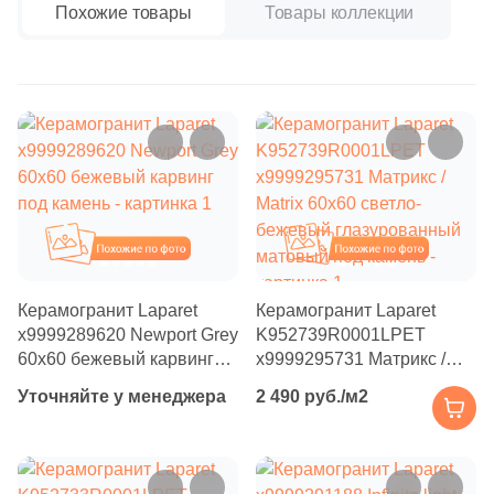
Бетон
24
Carmen (
)
Похожие товары
Товары коллекции
9
Cas Ceramica (
)
Размер, см
8
Ceracasa (
)
20x20
615
Ceramica Fioranese (
)
14
Ceramiche Brennero (
)
20x40
12
Ceramiche Grazia (
)
Похожие
Похожие
40x80
37
Ceramika Konskie (
)
12
Ceramique Imperiale (
)
Керамогранит Laparet
Керамогранит Laparet
30x60
х9999289620 Newport Grey
K952739R0001LPET
1
Ceranosa (
)
60x60 бежевый карвинг
х9999295731 Матрикс /
60x60
под камень
Matrix 60x60 светло-
43
Cercom (
)
Уточняйте у менеджера
2 490 руб./м2
бежевый глазурованный
2
Cerpa (
)
матовый под камень
60x120
10
Cerrad (
)