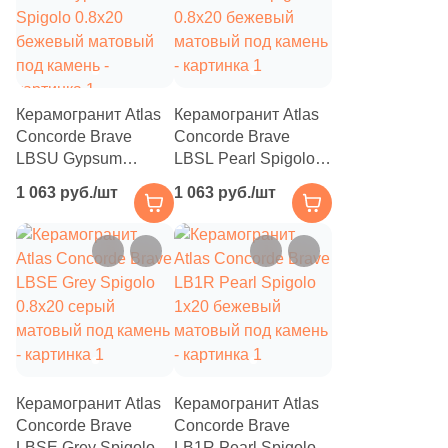
18
Gardenia Orchidea (
)
37
Geotiles (
)
4
Glazurker (
)
Керамогранит Atlas
Керамогранит Atlas
240
Global Tile (
)
Concorde Brave
Concorde Brave
LBSU Gypsum
LBSL Pearl Spigolo
7
Goetan Ceramica (
)
Spigolo 0.8x20
0.8x20 бежевый
1 063 руб./шт
1 063 руб./шт
7
Golden State (
)
бежевый матовый
матовый под камень
под камень
2
Goldencer (
)
225
Gracia Ceramica (
)
48
Gravita (
)
6
Gres De Aragon (
)
46
Grespania (
)
Керамогранит Atlas
Керамогранит Atlas
Concorde Brave
Concorde Brave
2
Guandong BODE Fine Building Material Co.,LTD (
)
LBSE Grey Spigolo
LB1R Pearl Spigolo