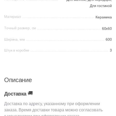
Для гостиной
68
EM-TILE (
)
Шестиугольная
Материал
Керамика
22
Ecoceramic (
)
6
Edilcuoghi Edilgres (
)
Восьмиугольная
Точный размер, см
60x60
149
Edimax Ceramiche Astor (
)
Ширина, мм
600
Материал
8
Ekos Klinker (
)
Штук в коробке
3
Керамическая
79
El Molino (
)
139
Eletto Ceramica (
)
Из керамогранита
18
Elios Ceramica (
)
Описание
Из белой глины
110
Emigres (
)
🚚
Доставка
1087
Equipe (
)
Из красной глины
Доставка по адресу, указанному при оформлении
18
Ermes Aurelia (
)
заказа. Время доставки товара можно согласовать