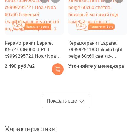
Производитель
206
Cifre (
)
4
Cisa Ceramiche (
)
Kerama Marazzi
Похожие
Похожие
11
Click Ceramica (
)
Laparet
1
Codicer (
)
Керамогранит Laparet
Керамогранит Laparet
9
Coliseum (
)
Altacera
K952733R0001LPET
х9999291188 Infinito light
х9999295721 Ноа / Noa
beige 60x60 светло-
30
Colorker (
)
60x60 бежевый
бежевый матовый под
Alma Ceramica
2 490 руб./м2
Уточняйте у менеджера
глазурованный матовый
камень
9
Colortile (
)
под камень
18
Concor (
)
Delacora
3
Cristacer (
)
New Trend
Показать еще
19
DEL CONCA (
)
155
DNA Tiles (
)
Страна
Характеристики
2
DVOMO (
)
Россия