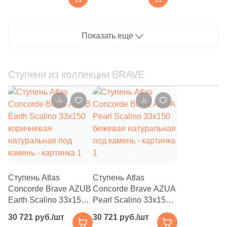
натуральный под
под камень
4352
Камень (
)
камень
39
3D мозаика (
)
Показать еще
162
3D узор (
)
2
Diamond (
)
Ступени из коллекции BRAVE
49
Абстракция (
)
1
Античность (
)
2
Арт (
)
1500
Бетон (
)
132
Волнистая (
)
Ступень Atlas
Ступень Atlas
453
Геометрия (
)
Concorde Brave AZUB
Concorde Brave AZUA
Earth Scalino 33x150
Pearl Scalino 33x150
4
Голограмма (
)
коричневая
бежевая натуральная
30 721 руб./шт
30 721 руб./шт
натуральная под
под камень
21
Гранит (
)