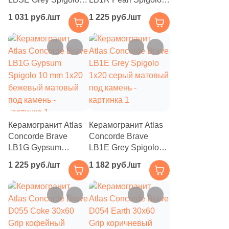
2
Halcon (
)
0.8x20 серый
1x20 бежевый
1 031 руб./шт
1 225 руб./шт
матовый под камень
матовый под камень
40
Harmony (
)
16
Heralgi (
)
6
ITT Ceramica (
)
127
Ibero (
)
3
Idalgo (Керамика Будущего) (
)
Керамогранит Atlas
44
Керамогранит Atlas
Imola Ceramica (
)
Concorde Brave
Concorde Brave
2
Inter Gres (
)
LB1G Gypsum
LB1E Grey Spigolo
Spigolo 10 mm 1x20
1x20 серый матовый
89
Italgraniti (
)
1 225 руб./шт
1 182 руб./шт
бежевый матовый
под камень
под камень
150
Italon (Италон) (
)
6
Keope (
)
133
Keraben (
)