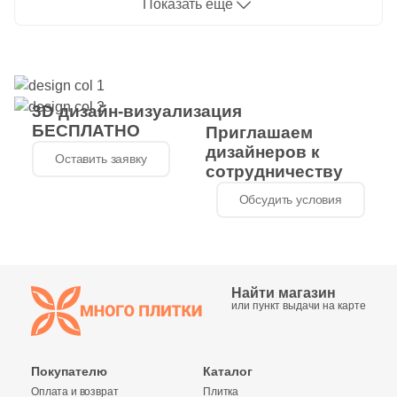
1
Показать еще
1x1.5 (
)
14
1,2x20 (
)
1
1.5x91.5 (
)
1
1.5x56 (
)
3D дизайн-визуализация
БЕСПЛАТНО
Приглашаем
1
1x20 (
)
дизайнеров к
Оставить заявку
сотрудничеству
2
1.5x72.5 (
)
Обсудить условия
9
2x5 (
)
2
2x25 (
)
1
2x30.5 (
)
Найти магазин
3
или пункт выдачи на карте
2x15 (
)
2
2x75 (
)
Покупателю
Каталог
4
2x20 (
)
Оплата и возврат
Плитка