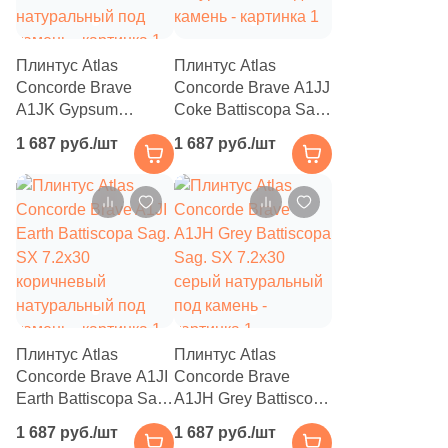
69
Venis (
)
11
Versace (
)
Плинтус Atlas
Плинтус Atlas
Concorde Brave
Concorde Brave A1JJ
27
Vilar Albaro (
)
A1JK Gypsum
Coke Battiscopa Sag.
17
Villeroy&Boch (
)
Battiscopa Sag. DX
SX 7.2х30 кофейный
1 687 руб./шт
1 687 руб./шт
7.2х30 бежевый
натуральный под
32
WIFI Ceramics (
)
натуральный под
камень
камень
112
WOW (
)
2
ZIRCONIO (
)
27
ZYX (
)
21
Гранитея (
)
Плинтус Atlas
Плинтус Atlas
26
Керамогранит из Китая (
)
Concorde Brave A1JI
Concorde Brave
97
Нефрит Керамика (
)
Earth Battiscopa Sag.
A1JH Grey Battiscopa
SX 7.2х30
Sag. SX 7.2х30
1 687 руб./шт
1 687 руб./шт
Тема
коричневый
серый натуральный