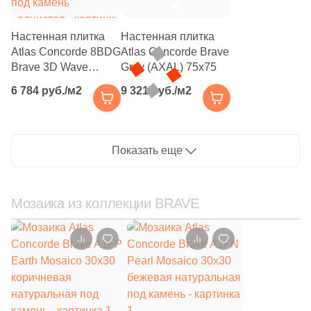
28
NATUCER (
)
5
NEWKER (
)
Настенная плитка
Настенная плитка
Atlas Concorde 8BDG
Atlas Concorde Brave
7
NSmosaic (
)
Brave 3D Wave
Grey (AXAL) 75х75
Gypsum 40x80
104
NT Ceramic (
)
6 784 руб./м2
9 321 руб./м2
кремовая матовая
под камень
47
Navarti (
)
волнистая
109
New Trend (
)
Показать еще
4
Nice Ker (
)
6
Orinda (
)
Мозаика из коллекции BRAVE
2
Oset (
)
328
Pamesa Ceramica (
)
9
Panaria (
)
113
Paradyz (
)