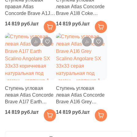
правая Atlas
левая Atlas Concorde
55
45x45 (
)
Concorde Brave A1JA
Brave A1I8 Coke
Gypsum Scalino
Scalino Angolare SX
94
50x50 (
)
14 819 руб./шт
14 819 руб./шт
Angolare DX 33х33
33х33 кофейная
бежевая натуральная
натуральная под
690
60x120 (
)
под камень
камень
105
80x80 (
)
20
90x180 (
)
24
100x300 (
)
43
120x260 (
)
Ступень угловая
Ступень угловая
8
120x240 (
)
левая Atlas Concorde
левая Atlas Concorde
Brave A1I7 Earth
Brave A1I6 Grey
50
120x120 (
)
Scalino Angolare SX
Scalino Angolare SX
14 819 руб./шт
14 819 руб./шт
33х33 коричневая
1
33х33 серая
1.5x30 (
)
натуральная под
натуральная под
3
1x25 (
)
камень
камень