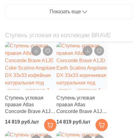
натуральная под
камень
927
Полосы (
)
камень
Показать еще
44
Птицы и животные (
)
91
Пэчворк (
)
Ступень угловая из коллекции BRAVE
52
Растительность (
)
2
Соль-перец (
)
153
Терраццо (
)
194
Ткань (
)
856
Травертин (
)
383
Узоры (
)
Ступень угловая
Ступень угловая
правая Atlas
правая Atlas
212
Флористика (
)
Concorde Brave A1JE
Concorde Brave A1JD
Coke Scalino Angolare
Earth Scalino Angolare
956
Цемент (
)
14 819 руб./шт
14 819 руб./шт
DX 33х33 кофейная
DX 33х33 коричневая
натуральная под
натуральная под
64
Штукатурка (
)