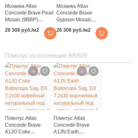
Мозаика Atlas
Мозаика Atlas
22
Sanchis (
)
Concorde Brave Pearl
Concorde Brave
Mosaic (9BBP)
Gypsum Mosaic
40
Sant Agostino (
)
30,5x30,5
(9BBG) 30,5x30,5
26 306 руб./м2
26 306 руб./м2
3
Serenissima Cir (
)
1
Settecento (
)
Плинтус из коллекции BRAVE
168
Sina Tile (
)
2
Sinfonia Ceramicas (
)
2
Sintesi (
)
51
Smile Tile (
)
13
Sol (
)
9
Stone4Home (
)
Плинтус Atlas
Плинтус Atlas
Concorde Brave
Concorde Brave
2
Studio One (
)
A1JO Coke
A1JN Earth