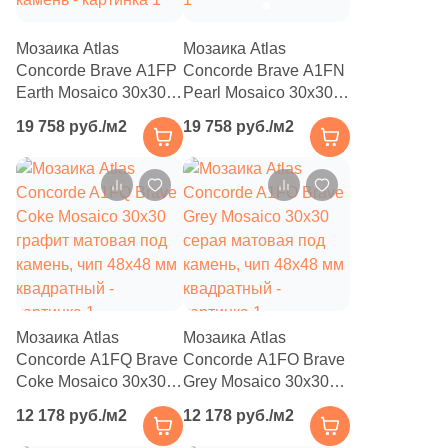
5
Pardis Ceram Pazh (
)
Мозаика Atlas
Мозаика Atlas
11
Pars Tile (
)
Concorde Brave A1FP
Concorde Brave A1FN
Earth Mosaico 30x30
Pearl Mosaico 30x30
375
Peronda (
)
коричневая
бежевая натуральная
19 758 руб./м2
19 758 руб./м2
7
Petracers (
)
натуральная под
под камень
камень
34
Pieza Ceramica (
)
14
Plaza (
)
12
Porcelanicos HDC (
)
30
Porcelanite Dos (
)
241
Porcelanosa (
)
Мозаика Atlas
Мозаика Atlas
Concorde A1FQ Brave
Concorde A1FO Brave
160
Primavera (
)
Coke Mosaico 30x30
Grey Mosaico 30x30
54
Prissmacer (
)
графит матовая под
серая матовая под
12 178 руб./м2
12 178 руб./м2
камень, чип 48х48 мм
камень, чип 48х48 мм
135
Ragno (
)
квадратный
квадратный