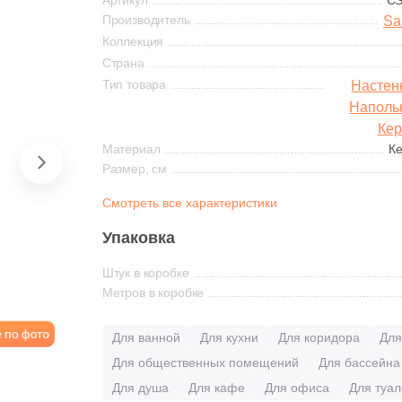
Артикул
C
Lopo
Lotus
Бетонная базовая
Де
Argenta
Building Material
Ariana
амня
ст
етона
City
Supergres
Производитель
Панно
Cl Ker
Гл
Sa
атирочные смеси на
Настенный
плита
из
Co.,LTD
ля улицы
Сифон
Пр
Ca
Ст
Art Ceramic
Art&Natura Ceramica
Коллекция
ма
Coem Ceramiche
Coliseum
ементной основе
Ке
оказать все
Напольные вставки
Ascot Ceramiche
Страна
Декоры из
Бетонные подступенки
Atlantic Tiles
Де
Биде
Ez
ба
По
Concor
Cotto Petrus
Ла
атирочные смеси на
Тип товара
керамогранита
из
Настен
Бордюры
Cristacer
Cristal Ceramica
Показать все
поксидной основе
Ava La Fabbrica
Показать все
Avroria
Ке
Наполь
По
Мозаика из
Де
по
Кер
вет
аминат
вет
Материал
Паркетная доска
Фо
Те
AZARIO
Azori
оказать все
кермогранита
из
Материал
К
(э
Azulejos Benadresa
Azulejos Borja
По
иняя
madei
ежевый
Стеклянная
Primavera
CM
Размер, см
ема (рисунок на
Размер, см
Пр
Вставки из
Azuvi
Кв
литке)
керамогранита
олубая
роизводитель
оказать все
елый
антехнические люки
Смотреть все характеристики
Керамическая
Сопутствующие
Показать все
Теплые полы
Ea
По
20x20
Ke
ипы ступеней
товары
Пр
оноколор
тиль
Цвет
Упаковка
ежевая
irStone
ирюзовый
юки - невидимки
Из натурального камня
Греющие кабели
Lat
Di
20x40
La
вет керамогранита
ронтальные ступени
EuroFORMAT-R»
Тема (рисунок)
Затирочные смеси
Пр
Фи
ерево
ft
Бежевый
Штук в коробке
елая
etra
ордовый
Керамогранитная
Датчики температуры
Le
За
ерия «ATP»
40x80
Al
Метров в коробке
елый
гловые ступени
Под дерево
Клеевые смеси
Co
рамор
лассика
Белый
расная
eonardo Stone
олубой
Комбинированная
Мобильные теплые
По
Ос
юки - невидимки
30x60
Al
жие
ежевый
азовая плита
Под бетон
полы
Ita
Для ванной
Для кухни
Для коридора
Для
амень
одерн
EuroFORMAT-R»
Белый / Дуб Орегон
ерная
hite Hills
орчичный
60x60
De
ерия «ECKP»
Для общественных помещений
Для бассейна
оричневый
одступенки
Под мрамор
Нагревательные маты
Ke
етон
овременный
Бронзовый
окпрестиж
оказать все
Для душа
Для кафе
Для офиса
Для туал
60x120
Ne
юки - невидимки