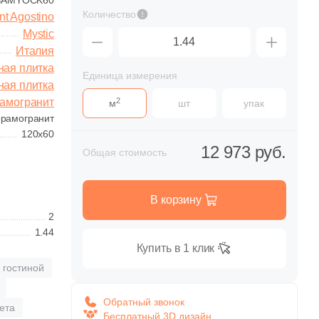
SAMYOCK60
Love Ceramic Tiles
Loymina
коративный камень
плита
Ariostea
Arklam
упени
Количество
азурованная
Click Ceramica
CM Decking
30x30
Для улицы
Показать все
nt Agostino
 цемента
Коллекция Pompei
отивоскользящая
ramelle Mosaic
екло
Коричневая
Primavera
Флористика
Artcer
Artecera
товая
Клинкерные
Mystic
Colorker
Colortile
рамогранитная
40x40
Для фасада
коративный камень
Atlas Concorde (Italy)
ATLAS CONCORDE
подступенки
Коллекция Buongiorno
Италия
zari
зовая плита
казать все
Черная
Показать все
Показать все
Coverlam by Grespania
Creanza
ппатированная
(Россия)
 бетона
ная плитка
Укажите размеры помещения, выбранную Вами плит
Сообщение
60х60
Для цоколя
Единица измерения
Crystal Mosaic
Cube Ceramica
Показать все
Коллекция Piano
рамогранитные
AXIMA
Azahar
ная плитка
лированная
коративный камень
дступенки
2
амогранит
м
шт
упак
рма чипа
ррасная доска
Тема
Azteca
Azulejo Espanol
Коллекция Piano Next
 керамогранита
ерамогранит
лемента)
Azulev
Azuliber
казать все
 Decking
Дерево
120x60
Показать все
оизводитель
Страна
12 973 руб.
адратная
Общая стоимость
syDecking
пулярные бренды
Мрамор
rama Marazzi
Россия
ямоугольная
itudo
amant
Камень
paret
Китай
В корзину
оизводитель
гурная
Страна
2
gro Ultra Naturale
тирки Juliano
Кирпич
tacera
Индия
1.44
liseumGres
Индия
казать все
новит
Купить в 1 клик
ma Ceramica
Испания
lon
Иран
 гостиной
lacora
Италия
rama Marazzi
Испания
Обратный звонок
ета
w Trend
Бесплатный 3D дизайн