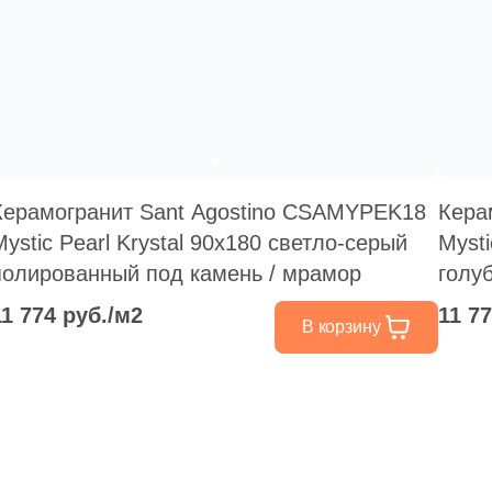
Керамогранит Sant Agostino CSAMYPEK18
Кера
Mystic Pearl Krystal 90x180 светло-серый
Mysti
полированный под камень / мрамор
голу
мрам
11 774 руб./м2
11 7
В корзину