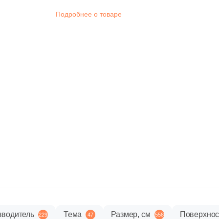
ерый
ирокоформатные
Под металл
Плёночные теплые
La
Все
оказать все
Золотой
товары
амелот
EuroFORMAT-R»
коллекции
тупени
полы
Подробнее о товаре
ерный
ерия «ЕTP»
Соль-перец
Капучино
орма
Материал
Повторители-реле
крытые люки под
Моноколор
Показать все
вадратная
Керамическая
литку «КОНТУР»
Показать все
рямоугольная
Из керамогранита
оказать все
ольшие форматы
ормы шеврон
Из белой глины
естиугольная
Из красной глины
осьмиугольная
зводитель
Тема
Размер, см
Поверхнос
229
47
558