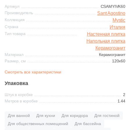
Синяя и голубая
Артикул
CSAMYIVK60
4
Azulejo Espanol (
)
Производитель
Sant Agostino
Коричневая
Коллекция
Mystic
5
Azulejos Alcor (
)
Страна
Италия
97
Azulejos Benadresa (
)
Тип товара
Настенная плитка
Черная
Напольная плитка
36
Azulev (
)
Керамогранит
Тема (рисунок на плитке)
Материал
5
Керамогранит
Azuliber (
)
Размер, см
120x60
Моноколор
9
BELMAR (
)
Смотреть все характеристики
121
Baldocer (
)
Дерево
Упаковка
1
Bella Vista (
)
Штук в коробке
2
Мрамор
10
Bestile (
)
Метров в коробке
1.44
35
CIR Ceramiche (
)
Камень
Для ванной
Для кухни
Для коридора
Для гостиной
13
CONCEPT GT (
)
Для общественных помещений
Для бассейна