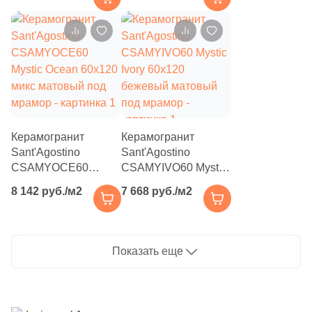
14
Mapisa (
)
полированный под
мрамор
мрамор
3
Marble Mosaic (
)
34
Marca Corona (
)
6
Mariner (
)
23
Marmocer (
)
32
Mayolica (
)
Керамогранит
Керамогранит
Sant'Agostino
Sant'Agostino
26
Meissen Keramik (
)
CSAMYOCE60
CSAMYIVO60 Mystic
Mystic Ocean 60x120
Ivory 60x120
39
Metropol (
)
8 142 руб./м2
7 668 руб./м2
микс матовый под
бежевый матовый
мрамор
121
под мрамор
Monopole (
)
10
Museum (
)
Показать еще
16
Mykonos (
)
21
Myr Ceramica (
)