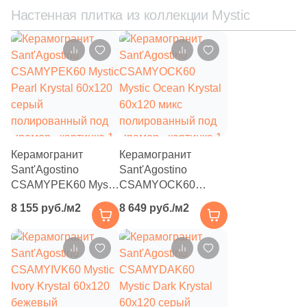
Настенная плитка из коллекции Mystic
1284
Kerama Marazzi (
)
2
Keramex (
)
5
Keramika Modus (
)
16
Keratile (
)
105
Kerlife (Керлайф) (
)
11
Keros Ceramica (
)
Керамогранит
Керамогранит
Sant'Agostino
Sant'Agostino
118
LASSELSBERGER CERAMICS (
)
CSAMYPEK60 Mystic
CSAMYOCK60
14
La Diva (
)
Pearl Krystal 60x120
Mystic Ocean Krystal
8 155 руб./м2
8 649 руб./м2
серый
60x120 микс
3
La Faenza (
)
полированный под
полированный под
мрамор
мрамор
8
La Fenice (
)
61
La Platera (
)
4
LandDecor (
)