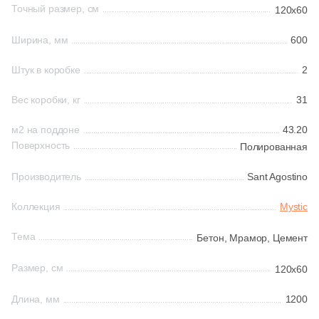
Точный размер, см
120x60
68
EM-TILE (
)
Шестиугольная
Ширина, мм
600
22
Ecoceramic (
)
Штук в коробке
2
6
Edilcuoghi Edilgres (
)
Восьмиугольная
Вес коробки, кг
31
149
Edimax Ceramiche Astor (
)
Материал
м2 на поддоне
8
43.20
Ekos Klinker (
)
Поверхность
Полированная
Керамическая
79
El Molino (
)
Производитель
Sant Agostino
139
Eletto Ceramica (
)
Из керамогранита
Коллекция
Mystic
18
Elios Ceramica (
)
Из белой глины
Тема
110
Бетон,
Мрамор,
Цемент
Emigres (
)
1087
Equipe (
)
Размер, см
120x60
Из красной глины
18
Ermes Aurelia (
)
Длина, мм
1200