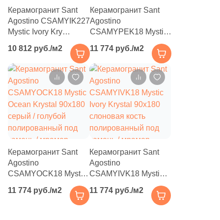
2
Halcon (
)
Керамогранит Sant
Керамогранит Sant
Agostino CSAMYIK227
Agostino
40
Harmony (
)
Mystic Ivory Kry
CSAMYPEK18 Mystic
120x278 белый
Pearl Krystal 90x180
16
Heralgi (
)
10 812 руб./м2
11 774 руб./м2
полированный под
светло-серый
камень / мрамор
6
полированный под
ITT Ceramica (
)
камень / мрамор
127
Ibero (
)
3
Idalgo (Керамика Будущего) (
)
44
Imola Ceramica (
)
2
Inter Gres (
)
Керамогранит Sant
Керамогранит Sant
89
Italgraniti (
)
Agostino
Agostino
CSAMYOCK18 Mystic
CSAMYIVK18 Mystic
150
Italon (Италон) (
)
Ocean Krystal 90x180
Ivory Krystal 90x180
11 774 руб./м2
11 774 руб./м2
6
Keope (
)
серый / голубой
слоновая кость
полированный под
полированный под
133
Keraben (
)
камень / мрамор
камень / мрамор