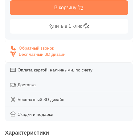
Глазурованная глянцевая
В корзину
60
Aparici (
)
Глазурованная матовая
14
Arcana Ceramica (
)
Купить в 1 клик
106
Argenta (
)
Лаппатированная
43
Ariostea (
)
Обратный звонок
Бесплатный 3D дизайн
Полированная
3
Art Ceramic (
)
30
Artcer (
)
Оплата картой, наличными, по счету
Цвет
9
Ascot Ceramiche (
)
Доставка
Белая
4
Atlantic Tiles (
)
Бесплатный 3D дизайн
303
Atlas Concorde (Italy) (
)
Бежевая
112
Ava La Fabbrica (
Скидки и подарки
)
Серая
327
Azori (
)
Характеристики
45
Azteca (
)