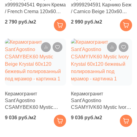
Производитель
206
Cifre (
)
х9999294541 Фрэнч Крема
х9999294591 Карнико Беж
/ French Crema 120x60
/ Carnico Beige 120x60
4
Cisa Ceramiche (
)
Kerama Marazzi
кремовый полированный
бежевый полированный
2 790 руб./м2
2 990 руб./м2
под бетон / цемент
под мрамор
11
Click Ceramica (
)
Laparet
1
Codicer (
)
9
Coliseum (
)
Altacera
30
Colorker (
)
Alma Ceramica
9
Colortile (
)
18
Concor (
)
Delacora
Керамогранит
Керамогранит
3
Cristacer (
)
Sant'Agostino
Sant'Agostino
New Trend
CSAMYBEK60 Mystic
CSAMYIVK60 Mystic Ivory
19
DEL CONCA (
)
Beige Krystal 60x120
Krystal 60x120 бежевый
9 036 руб./м2
9 036 руб./м2
бежевый полированный
155
полированный под
DNA Tiles (
)
Страна
под мрамор
мрамор
2
DVOMO (
)
Россия