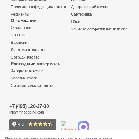
5
Pardis Ceram Pazh (
)
Политика конфиденциальности
Декоративный камень
Реквизиты
Сантехника
11
Pars Tile (
)
О компании
Обои
Купить в 1 клик
О компании
375
Peronda (
)
Уличные декоративные изделия
Новости
7
Petracers (
)
Вакансии
Дипломы и награды
34
Pieza Ceramica (
)
Количество
Сотрудничество
Заявка на бесплатный 3D дизайн
Расходные материалы
14
Plaza (
)
Затирочные смеси
Обратная связь
12
Porcelanicos HDC (
)
Клеевые смеси
Системы укладки плитки
30
Porcelanite Dos (
)
2
м
шт
упак
Ваше имя
241
Porcelanosa (
)
+7 (495) 120-37-00
Ваше имя
160
Primavera (
)
info@mnogoplitki.com
9 036 руб.
Общая стоимость
Телефон
54
Prissmacer (
)
135
Телефон
Ragno (
)