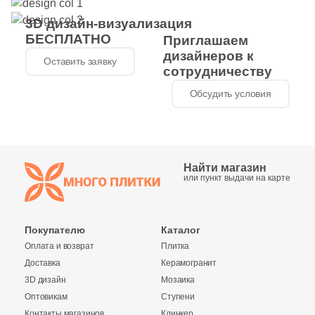
28
NATUCER (
)
3D дизайн-визуализация
5
NEWKER (
)
БЕСПЛАТНО
Приглашаем
дизайнеров к
7
NSmosaic (
)
Оставить заявку
сотрудничеству
104
NT Ceramic (
)
Обсудить условия
47
Navarti (
)
109
New Trend (
)
4
Найти магазин
Nice Ker (
)
или пункт выдачи на карте
6
Orinda (
)
2
Oset (
)
Покупателю
Каталог
Оплата и возврат
Плитка
328
Pamesa Ceramica (
)
Доставка
Керамогранит
9
Panaria (
)
3D дизайн
Мозаика
Оптовикам
Ступени
113
Paradyz (
)
Контакты магазинов
Клинкер