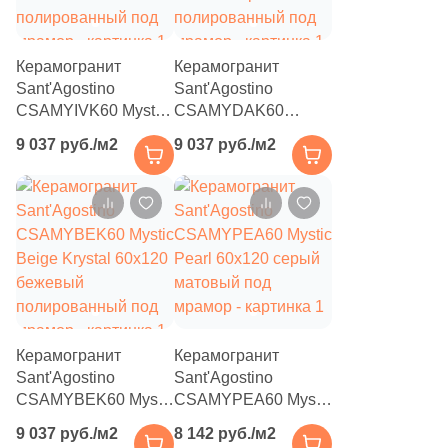
859
Laparet (
)
Керамогранит
Керамогранит
18
Leonardo (
)
Sant'Agostino
Sant'Agostino
66
Living Ceramics (
)
CSAMYIVK60 Mystic
CSAMYDAK60
Ivory Krystal 60x120
Mystic Dark Krystal
9 037 руб./м2
9 037 руб./м2
9
Lopo (
)
бежевый
60x120 серый
полированный под
полированный под
4
Lotus (
)
мрамор
мрамор
71
Love Ceramic Tiles (
)
2
L’Antic Colonial (
)
20
MEI (
)
45
Maimoon Ceramica (
)
Керамогранит
Керамогранит
278
Mainzu (
)
Sant'Agostino
Sant'Agostino
CSAMYBEK60 Mystic
CSAMYPEA60 Mystic
8
Mallol (
)
Beige Krystal 60x120
Pearl 60x120 серый
9 037 руб./м2
8 142 руб./м2
бежевый
матовый под