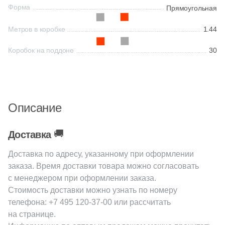
32
EspinasCeram (
)
Форма
Прямоугольная
20
Estudio Ceramico (
)
Метров в коробке
1.44
41
Etile (
)
Коробок на поддоне
30
282
Eurotile Ceramica (
)
38
Evolution Ceramic (
)
22
FMAX (
)
Описание
69
Fabresa (
)
🚚
Доставка
3
Fanal (
)
269
Fap Ceramiche (
)
Доставка по адресу, указанному при оформлении
заказа. Время доставки товара можно согласовать
29
Fondovalle (
)
с менеджером при оформлении заказа.
Стоимость доставки можно узнать по номеру
8
Gala (
)
телефона:
+7 495 120-37-00
или рассчитать
3
Gambini (
)
на странице.