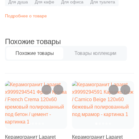
Бетон
Для душа
24
Для кафе
Для офиса
Для туалета
Carmen (
)
9
Cas Ceramica (
)
Подробнее о товаре
Размер, см
8
Ceracasa (
)
20x20
615
Ceramica Fioranese (
)
Похожие товары
14
Ceramiche Brennero (
)
20x40
Похожие товары
Товары коллекции
12
Ceramiche Grazia (
)
40x80
37
Ceramika Konskie (
)
12
Ceramique Imperiale (
)
30x60
1
Ceranosa (
)
60x60
43
Cercom (
)
2
Cerpa (
)
60x120
10
Cerrad (
)
Керамогранит Laparet
Керамогранит Laparet