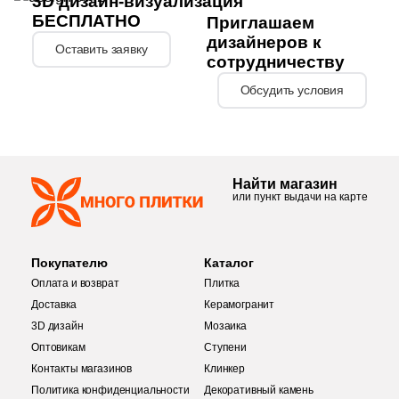
3D дизайн-визуализация
БЕСПЛАТНО
Приглашаем
18
Realistik (
)
дизайнеров к
Оставить заявку
10
Realonda (
)
сотрудничеству
Обсудить условия
7
Rex Ceramiche (
)
50
Ribesalbes Ceramica (
)
9
Rino Seramik (
)
Найти магазин
32
Roca (
)
или пункт выдачи на карте
86
Rocersa (
)
6
Rondine (
)
Покупателю
Каталог
Оплата и возврат
Плитка
3
Rovese Rus (
)
Доставка
Керамогранит
3D дизайн
Мозаика
37
STN Ceramica (
)
Оптовикам
Ступени
26
Sadon (
)
Контакты магазинов
Клинкер
Политика конфиденциальности
Декоративный камень
32
Saloni (
)