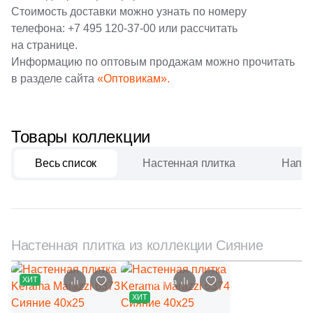
32
EspinasCeram (
)
Стоимость доставки можно узнать по номеру
20
Estudio Ceramico (
)
телефона:
+7 495 120-37-00
или рассчитать
на странице.
41
Etile (
)
Информацию по оптовым продажам можно прочитать
в разделе сайта
«Оптовикам».
282
Eurotile Ceramica (
)
38
Evolution Ceramic (
)
Товары коллекции
22
FMAX (
)
69
Fabresa (
)
Весь список
Настенная плитка
Напол
3
Fanal (
)
269
Fap Ceramiche (
)
29
Fondovalle (
)
Настенная плитка из коллекции Сияние
8
Gala (
)
ХИТ
Распродажа
3
Gambini (
)
ХИТ