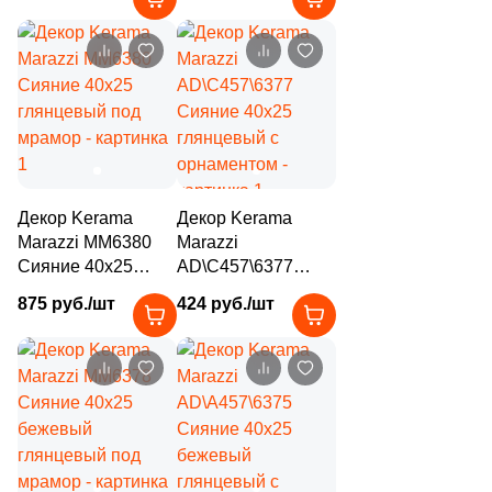
14
Mapisa (
)
с орнаментом
3
Marble Mosaic (
)
34
Marca Corona (
)
6
Mariner (
)
23
Marmocer (
)
32
Mayolica (
)
Декор Kerama
Декор Kerama
Marazzi MM6380
Marazzi
26
Meissen Keramik (
)
Сияние 40x25
AD\C457\6377
глянцевый под
Сияние 40x25
39
Metropol (
)
875 руб./шт
424 руб./шт
мрамор
глянцевый с
121
Monopole (
)
орнаментом
10
Museum (
)
16
Mykonos (
)
21
Myr Ceramica (
)