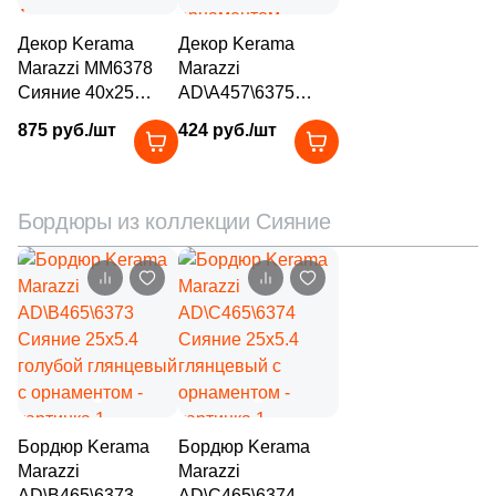
28
NATUCER (
)
Декор Kerama
Декор Kerama
5
NEWKER (
)
Marazzi MM6378
Marazzi
Сияние 40x25
AD\A457\6375
7
NSmosaic (
)
бежевый
Сияние 40x25
875 руб./шт
424 руб./шт
104
NT Ceramic (
)
глянцевый под
бежевый
мрамор
глянцевый с
47
Navarti (
)
орнаментом
Бордюры из коллекции Сияние
109
New Trend (
)
4
Nice Ker (
)
6
Orinda (
)
2
Oset (
)
328
Pamesa Ceramica (
)
9
Panaria (
)
Бордюр Kerama
Бордюр Kerama
Marazzi
Marazzi
113
Paradyz (
)
AD\B465\6373
AD\C465\6374