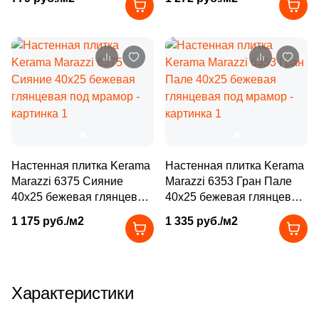
лаппатированная под
Производитель
206
Cifre (
)
мрамор
4
Cisa Ceramiche (
)
Kerama Marazzi
11
Click Ceramica (
)
Laparet
1
Codicer (
)
9
Coliseum (
)
Altacera
30
Colorker (
)
Alma Ceramica
Настенная плитка Kerama
Настенная плитка Kerama
9
Colortile (
)
Marazzi 6375 Сияние
Marazzi 6353 Гран Пале
40x25 бежевая глянцевая
40x25 бежевая глянцевая
18
Concor (
)
Delacora
под мрамор
под мрамор
1 175 руб./м2
1 335 руб./м2
3
Cristacer (
)
New Trend
19
DEL CONCA (
)
155
DNA Tiles (
)
Страна
Характеристики
2
DVOMO (
)
Россия