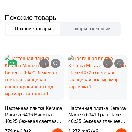
Бетон
24
Carmen (
)
9
Cas Ceramica (
)
Похожие товары
Размер, см
8
Ceracasa (
)
Похожие товары
Товары коллекции
20x20
615
Ceramica Fioranese (
)
14
Ceramiche Brennero (
)
20x40
12
Ceramiche Grazia (
)
ХИТ
40x80
37
Ceramika Konskie (
)
12
Ceramique Imperiale (
)
30x60
1
Ceranosa (
)
60x60
43
Cercom (
)
Настенная плитка Kerama
Настенная плитка Kerama
2
Cerpa (
)
Marazzi 6436 Винетта
Marazzi 6341 Гран Пале
60x120
40x25 бежевая светлая
40x25 бежевая глянцевая
10
Cerrad (
)
глянцевая
под мрамор
779 руб./м2
1 272 руб./м2