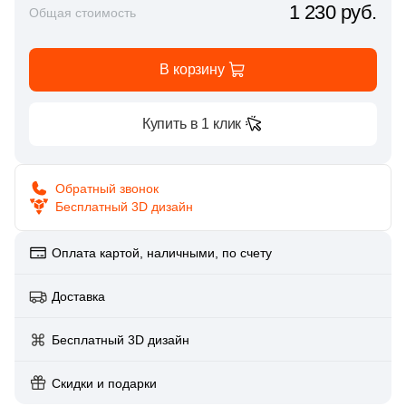
Глазурованная глянцевая
1 230 руб.
Общая стоимость
60
Aparici (
)
Глазурованная матовая
14
Arcana Ceramica (
)
В корзину
106
Argenta (
)
Лаппатированная
Купить в 1 клик
43
Ariostea (
)
Полированная
3
Art Ceramic (
)
Обратный звонок
30
Artcer (
)
Бесплатный 3D дизайн
Цвет
9
Ascot Ceramiche (
)
Оплата картой, наличными, по счету
Белая
4
Atlantic Tiles (
)
Доставка
303
Atlas Concorde (Italy) (
)
Бежевая
112
Ava La Fabbrica (
)
Бесплатный 3D дизайн
Серая
327
Azori (
)
Скидки и подарки
45
Azteca (
)