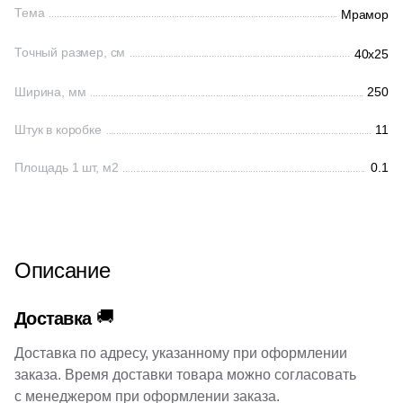
Тема
Мрамор
68
EM-TILE (
)
Шестиугольная
Точный размер, см
40x25
22
Ecoceramic (
)
Ширина, мм
250
6
Edilcuoghi Edilgres (
)
Восьмиугольная
Штук в коробке
149
11
Edimax Ceramiche Astor (
)
Материал
8
Ekos Klinker (
)
Площадь 1 шт, м2
0.1
Керамическая
79
El Molino (
)
139
Eletto Ceramica (
)
Из керамогранита
Описание
18
Elios Ceramica (
)
Из белой глины
110
Emigres (
)
🚚
Доставка
1087
Equipe (
)
Из красной глины
Доставка по адресу, указанному при оформлении
18
Ermes Aurelia (
)
заказа. Время доставки товара можно согласовать
с менеджером при оформлении заказа.