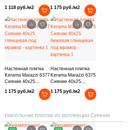
бежевая глянцевая
голубая глянцевая
2
Halcon (
)
1 118 руб./м2
1 175 руб./м2
под мрамор
под мрамор
40
Harmony (
)
16
Heralgi (
)
6
ITT Ceramica (
)
127
Ibero (
)
3
Idalgo (Керамика Будущего) (
)
Настенная плитка
Настенная плитка
44
Imola Ceramica (
)
Kerama Marazzi 6377
Kerama Marazzi 6375
Сияние 40x25
Сияние 40x25
2
Inter Gres (
)
глянцевая под
бежевая глянцевая
1 175 руб./м2
1 175 руб./м2
89
Italgraniti (
)
мрамор
под мрамор
150
Italon (Италон) (
)
Напольная плитка из коллекции Сияние
6
Keope (
)
133
Keraben (
)
ХИТ
ХИТ