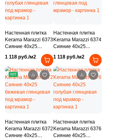
18
Gardenia Orchidea (
)
37
Geotiles (
)
4
Glazurker (
)
Настенная плитка
Настенная плитка
240
Global Tile (
)
Kerama Marazzi 6373
Kerama Marazzi 6374
Сияние 40x25
Сияние 40x25
7
Goetan Ceramica (
)
голубая глянцевая
глянцевая под
1 118 руб./м2
1 118 руб./м2
под мрамор
мрамор
7
Golden State (
)
2
Goldencer (
)
ХИТ
225
Gracia Ceramica (
)
48
Gravita (
)
6
Gres De Aragon (
)
46
Grespania (
)
Настенная плитка
Настенная плитка
Kerama Marazzi 6372
Kerama Marazzi 6376
2
Guandong BODE Fine Building Material Co.,LTD (
)
Сияние 40x25
Сияние 40x25