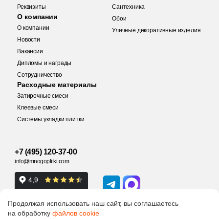
Реквизиты
Сантехника
О компании
22
Sanchis (
)
Обои
Купить в 1 клик
О компании
Уличные декоративные изделия
40
Sant Agostino (
)
Новости
Вакансии
3
Serenissima Cir (
)
Дипломы и награды
1
Settecento (
)
Количество
Сотрудничество
Заявка на бесплатный 3D дизайн
Расходные материалы
168
Sina Tile (
)
Затирочные смеси
Обратная связь
Клеевые смеси
2
Sinfonia Ceramicas (
)
Системы укладки плитки
2
м
шт
упак
2
Sintesi (
)
Ваше имя
51
Smile Tile (
)
+7 (495) 120-37-00
Ваше имя
info@mnogoplitki.com
1 118 руб.
Общая стоимость
13
Sol (
)
Телефон
9
Stone4Home (
)
Телефон
2
Studio One (
)
15 000₽
Продолжая использовать наш сайт, вы соглашаетесь
Минимальная сумма заказа
на обработку
файлов cookie