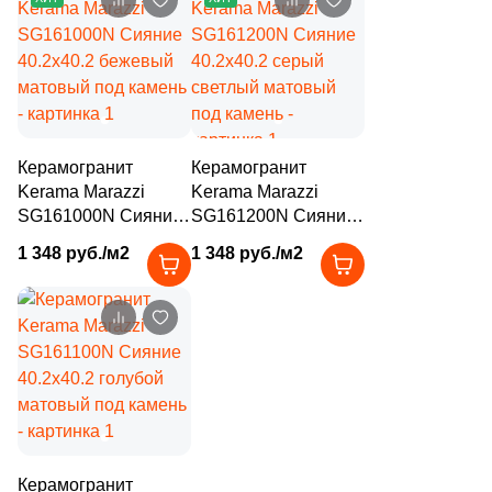
1284
Kerama Marazzi (
)
2
Keramex (
)
5
Keramika Modus (
)
16
Keratile (
)
Керамогранит
Керамогранит
Kerama Marazzi
Kerama Marazzi
105
Kerlife (Керлайф) (
)
SG161000N Сияние
SG161200N Сияние
11
Keros Ceramica (
)
40.2x40.2 бежевый
40.2x40.2 серый
1 348 руб./м2
1 348 руб./м2
матовый под камень
светлый матовый
118
LASSELSBERGER CERAMICS (
)
под камень
14
La Diva (
)
3
La Faenza (
)
8
La Fenice (
)
61
La Platera (
)
Керамогранит
4
LandDecor (
)