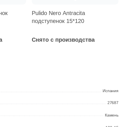
нок
Pulido Nero Antracita
подступенок 15*120
Общая стоимость
а
Снято с производства
Минимальная сумма заказа
Испания
27687
Камень