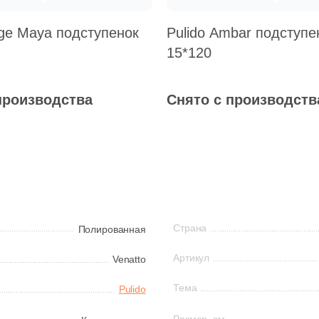
ige Maya подступенок
Pulido Ambar подступе
15*120
производства
Снято с производств
Страна
Полированная
Артикул
Venatto
Тема
Pulido