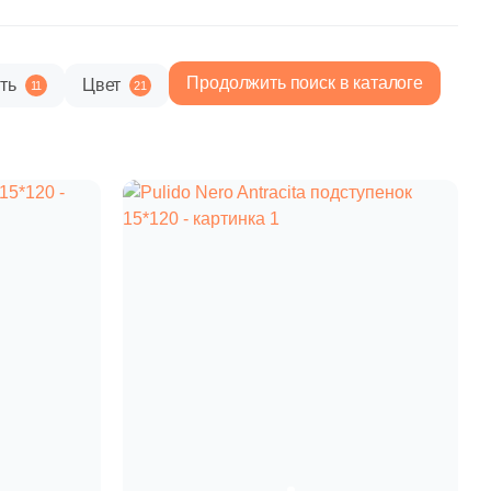
paret
Италия
Китай
Продолжить поиск в каталоге
ть
Цвет
11
21
Россия