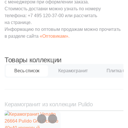
с менеджером при оформлении заказа.
Производитель
23
15x120 (
)
Стоимость доставки можно узнать по номеру
Kerama Marazzi
телефона:
+7 495 120-37-00
или рассчитать
9
15x31 (
)
на странице.
Информацию по оптовым продажам можно прочитать
2
15.5x31 (
)
Laparet
в разделе сайта
«Оптовикам».
2
15x33 (
)
Altacera
9
15x30 (
)
Товары коллекции
2
15.5x30 (
)
Alma Ceramica
Весь список
Керамогранит
Плитка ба
1
15x24.5 (
)
Delacora
1
15x160 (
)
10
17.5x39.5 (
)
New Trend
Керамогранит из коллекции Pulido
14
20x120 (
)
Страна
2
27x30.5 (
)
Россия
2
30x14.8 (
)