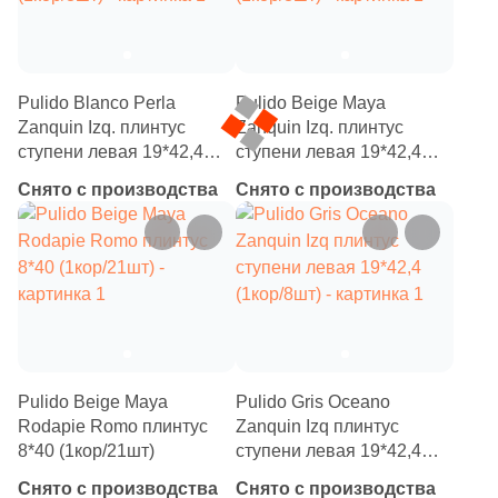
1
Кремовый (
)
1
Микс (
)
1
Оранжевый (
)
Pulido Blanco Perla
Pulido Beige Maya
Zanquin Izq. плинтус
Zanquin Izq. плинтус
1
Песочный (
)
ступени левая 19*42,4
ступени левая 19*42,4
1
Розовый (
)
(1кор/8шт)
(1кор/8шт)
Снято с производства
Снято с производства
1
Серый (
)
1
Синий (
)
1
Терракотовый (
)
1
Фиолетовый (
)
1
Черный (
)
Pulido Beige Maya
Pulido Gris Oceano
Rodapie Romo плинтус
Zanquin Izq плинтус
Продолжить поиск в каталоге
8*40 (1кор/21шт)
ступени левая 19*42,4
(1кор/8шт)
Снято с производства
Снято с производства