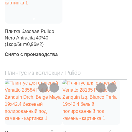
17
Полированная (
)
1
Глазурованная (
)
41
Глазурованная матовая (
)
Плитка базовая Pulido
Nero Antracita 40*40
6
Глянцевая (
)
(1кор/6шт/0,96м2)
6
Лаппатированная (
)
Снято с производства
312
Матовая (
)
Плинтус из коллекции Pulido
91
Натуральная (
)
70
Неполированная (
)
19
Противоскользящая (
)
14
Рельефная (
)
1
Структурированная (
)
Цвет