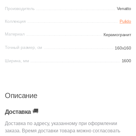
Бетон
37
10.7x60 (
)
Производитель
Venatto
38
10.7x119.5 (
)
Коллекция
Pulido
Размер, см
9
10.7х119.5 (
)
20x20
Материал
Керамогранит
22
10.7x80 (
)
Точный размер, см
160x160
20x40
5
12x33 (
)
Ширина, мм
1600
4
12x24.5 (
)
40x80
37
14.5x60 (
)
30x60
7
14.5x120 (
)
Описание
1
14.8x120 (
)
60x60
1
14.8x60 (
)
🚚
Доставка
60x120
12
14.8x30 (
)
Доставка по адресу, указанному при оформлении
заказа. Время доставки товара можно согласовать
8
14.5x80 (
)