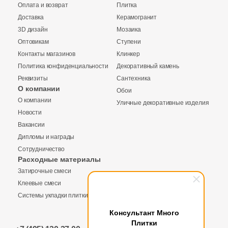
Оплата и возврат
Плитка
Доставка
Керамогранит
3D дизайн
Мозаика
Оптовикам
Ступени
Контакты магазинов
Клинкер
Политика конфиденциальности
Декоративный камень
Реквизиты
Сантехника
О компании
Обои
О компании
Уличные декоративные изделия
Купить в 1 клик
Новости
Вакансии
Дипломы и награды
Сотрудничество
Заявка на бесплатный 3D дизайн
Расходные материалы
Количество
Затирочные смеси
Запрос аналогов
Обратная связь
Клеевые смеси
Системы укладки плитки
Ваше имя
Консультант Много
Плитки
Общая стоимость