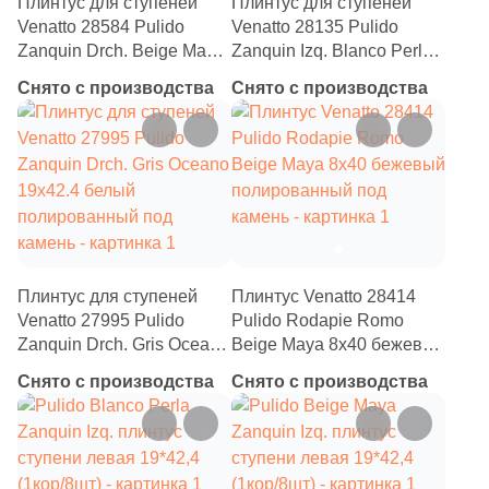
Плинтус для ступеней
Плинтус для ступеней
Venatto 28584 Pulido
Venatto 28135 Pulido
1
Бежевый (
)
Zanquin Drch. Beige Maya
Zanquin Izq. Blanco Perla
19x42.4 бежевый
19x42.4 белый
1
Антрацитовый (
)
Снято с производства
Снято с производства
полированный под
полированный под
1
Белый (
)
камень
камень
1
Голубой (
)
1
Графит (
)
1
Желтый (
)
1
Зеленый (
)
Плинтус для ступеней
Плинтус Venatto 28414
Venatto 27995 Pulido
Pulido Rodapie Romo
1
Капучино (
)
Zanquin Drch. Gris Oceano
Beige Maya 8x40 бежевый
1
Кирпичный (
)
19x42.4 белый
полированный под
Снято с производства
Снято с производства
полированный под
камень
1
Коричневый (
)
камень
1
Красный (
)