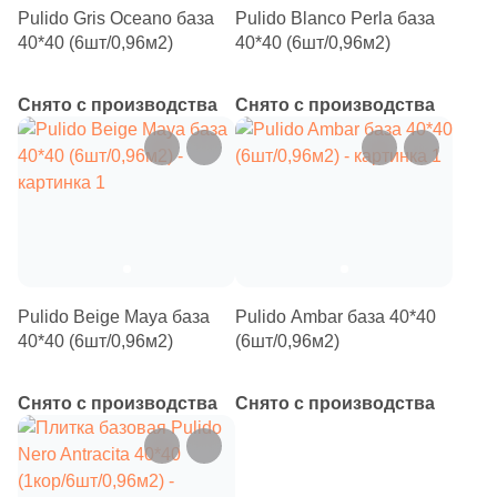
24
60x10.7 (
)
Pulido Gris Oceano база
Pulido Blanco Perla база
40*40 (6шт/0,96м2)
40*40 (6шт/0,96м2)
9
60x10,7 (
)
Шестиугольная
3
60x12.5 (
)
Снято с производства
Снято с производства
Восьмиугольная
17
60x14.5 (
)
2
60х10.7 (
)
Материал
6
60х14.5 (
)
Керамическая
1
119.5x14.5 (
)
Из керамогранита
2
119.5x12.5 (
)
Pulido Beige Maya база
Pulido Ambar база 40*40
40*40 (6шт/0,96м2)
(6шт/0,96м2)
4
119.5x10.7 (
)
Из белой глины
10
120x15 (
)
Снято с производства
Снято с производства
Из красной глины
4
160x15 (
)
Поверхность