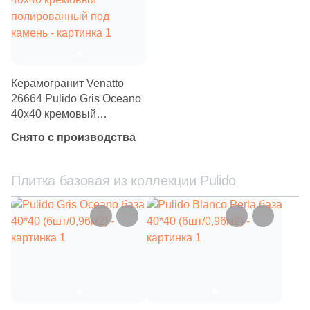
22
30x9.6 (
)
Китай
2
30x9,6 (
)
Индия
2
30x14.5 (
)
Керамогранит Venatto
26664 Pulido Gris Oceano
8
31x31 (
)
40x40 кремовый
Испания
полированный под
2
31x15 (
)
Снято с производства
камень
Италия
70
33x120 (
)
Плитка базовая из коллекции Pulido
1
33x12 (
)
Форма
4
33x160 (
)
Квадратная
4
40.2x9.6 (
)
4
40.2х10.6 (
)
Прямоугольная
3
40.2x40.2 (
)
Формы шеврон