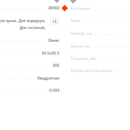
30060
Коллекция
ля кухни,
Для коридора,
Тема
+1
Для гостиной,
Размер, см
Оникс
Длина, мм
30.5x30.5
Толщина, мм
305
Форма чипа (мозаика)
Квадратная
0.093