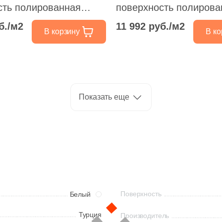
сть полированная
поверхность полирова
30.5x30.5
б./м2
11 992 руб./м2
В корзину
В ко
Показать еще
Поверхность
Белый
Турция
Производитель