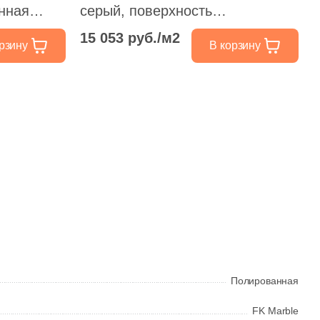
нная
серый, поверхность
полированная 30.5x30.5
15 053 руб./м2
рзину
В корзину
Полированная
FK Marble