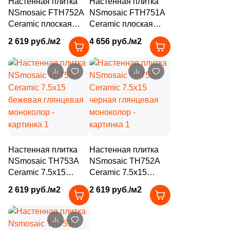
Настенная плитка
Настенная плитка
4
Tau Ceramica (
)
NSmosaic FTH752A
NSmosaic FTH751A
Ceramic плоская
35
Ceramic плоская
Togama (
)
7.5x15 черная
7.5x15 белая
2 619 руб./м2
4 656 руб./м2
4
Undefasa (
)
глянцевая
глянцевая
моноколор
моноколор
354
VIDREPUR (
)
14
VIVERE (
)
3
Vallelunga (
)
9
Varmora (
)
41
Velsaa (
)
Настенная плитка
Настенная плитка
3
Villeroy&Boch (
)
NSmosaic TH753A
NSmosaic TH752A
Ceramic 7.5x15
Ceramic 7.5x15
82
Vitra (
)
бежевая глянцевая
черная глянцевая
2 619 руб./м2
2 619 руб./м2
моноколор
моноколор
5
Zodiac Ceramica (
)
3
Керамогранит из Китая (
)