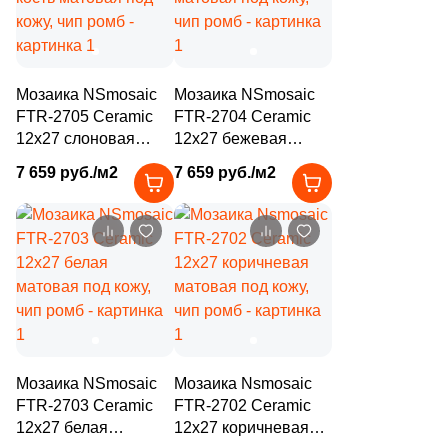
66
Полосы (
)
6
Пэчворк (
)
4
Растительность (
)
Мозаика NSmosaic
Мозаика NSmosaic
FTR-2705 Ceramic
FTR-2704 Ceramic
6
Сланец (
)
12x27 слоновая
12x27 бежевая
кость матовая под
8
матовая под кожу,
Стекло (
)
7 659 руб./м2
7 659 руб./м2
кожу, чип ромб
чип ромб
23
Терраццо (
)
9
Ткань (
)
68
Травертин (
)
50
Узоры (
)
16
Флористика (
)
Мозаика NSmosaic
Мозаика Nsmosaic
104
Цемент (
)
FTR-2703 Ceramic
FTR-2702 Ceramic
7
Штукатурка (
)
12x27 белая
12x27 коричневая