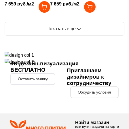
матовая под кожу,
матовая под кожу,
7 659 руб./м2
7 659 руб./м2
Размер, см
чип ромб
чип ромб
15
20x20 (
)
8
15x15 (
)
Показать еще
1
20x30 (
)
4
20x60 (
)
10
25x25 (
)
3D дизайн-визуализация
БЕСПЛАТНО
Приглашаем
2549
30x30 (
)
дизайнеров к
Оставить заявку
сотрудничеству
27
30x60 (
)
Обсудить условия
7
40x40 (
)
7
45x45 (
)
2
50x50 (
)
Найти магазин
1
60x120 (
)
или пункт выдачи на карте