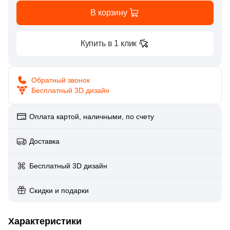
Глазурованная глянцевая
В корзину
158
Caramelle Mosaic (
)
Глазурованная матовая
1
Casalgrande Padana (
)
Купить в 1 клик
6
Ce.Si. (
)
Лаппатированная
1
Ceracasa (
)
Обратный звонок
Бесплатный 3D дизайн
Полированная
9
Ceramiche Brennero (
)
2
Ceramika Konskie (
)
Оплата картой, наличными, по счету
Цвет
15
Cerdomus (
)
Доставка
Белая
1
Codicer (
)
Бесплатный 3D дизайн
92
Coliseum (
)
Бежевая
1
Crystal Mosaic (
Скидки и подарки
)
Серая
128
DAO (
)
Характеристики
1
DEL CONCA (
)