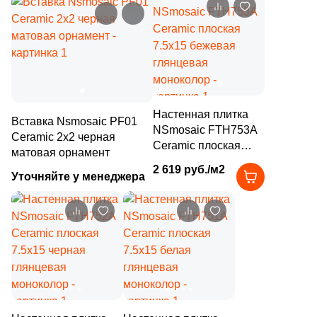
59
Q-Stones (
)
925
ROSE MOSAIC (
)
38
Rex Ceramiche (
)
1
Roca (
)
1
Rondine (
)
Настенная плитка
Вставка Nsmosaic PF01
NSmosaic FTH753A
137
STAR MOSAIC (
)
Ceramic 2x2 черная
Ceramic плоская
матовая орнамент
7.5x15 бежевая
30
Safran (
)
2 619 руб./м2
Уточняйте у менеджера
глянцевая
1
Saloni (
)
моноколор
1
Settecento (
)
19
Stone4Home (
)
1
Stynul (
)
2
TGT Ceramics (
)