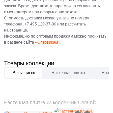
заказа. Время доставки товара можно согласовать
1
New Tiles (
)
с менеджером при оформлении заказа.
Шестиугольная
34
Onix (
)
Стоимость доставки можно узнать по номеру
телефона:
+7 495 120-37-00
или рассчитать
135
Orro mosaic (
)
Восьмиугольная
на странице.
Информацию по оптовым продажам можно прочитать
20
Pamesa Ceramica (
)
в разделе сайта
«Оптовикам».
Материал
40
Paradyz (
)
Керамическая
4
Peronda (
)
Товары коллекции
3
Piemme Valentino (
)
Из керамогранита
Весь список
Настенная плитка
Напол
270
Pixel mosaic (
)
Из белой глины
18
Porcelain Mosaic (
)
2
Porcelanosa (
)
Из красной глины
Настенная плитка из коллекции Ceramic
40
Prado group (
)