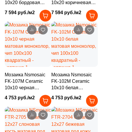
112
Металл (
)
10x20 бордовая
10x20 коричневая
глянцевая
глянцевая
1975
Мозаика (
)
7 594 руб./м2
7 594 руб./м2
моноколор
моноколор
1134
Моноколор (
)
6
Морские мотивы (
)
625
Мрамор (
)
1
Надписи (
)
6
Обои (
)
Мозаика Nsmosaic
Мозаика Nsmosaic
41
Оникс (
)
FK-107М Ceramic
FK-102M Ceramic
10x10 черная
10x10 белая
166
Орнамент (
)
матовая моноколор,
матовая моноколор,
4 753 руб./м2
4 753 руб./м2
чип 100x100
чип 100x100
312
Оттенки цвета (
)
квадратный
квадратный
18
Паркет (
)
179
Перламутр (
)