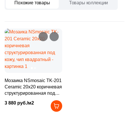
Бетон
473
Ezarri (
)
Похожие товары
Товары коллекции
21
FK Marble (
)
Размер, см
116
Fap Ceramiche (
)
20x20
3
Global Tile (
)
9
Golden Effect (
)
20x40
6
Grespania (
)
40x80
29
HK Pearl (
)
2
Halcon (
)
Мозаика NSmosaic TK-201
30x60
Ceramic 20х20 коричневая
1
Harmony (
)
структурированная под
60x60
кожу, чип квадратный
23
Ibero (
)
3 880 руб./м2
325
Imagine Lab (
)
60x120
161
Imola Ceramica (
)