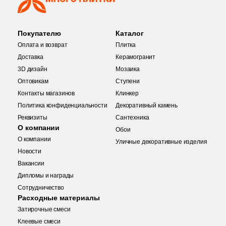
14
60x60 (
)
Покупателю
Каталог
1
80x80 (
)
Оплата и возврат
Плитка
7
120x120 (
)
Доставка
Керамогранит
3D дизайн
Мозаика
2
2.5x2.5 (
)
Оптовикам
Ступени
32
3х5 (
)
Контакты магазинов
Клинкер
Политика конфиденциальности
Декоративный камень
2
5х25 (
)
Реквизиты
Сантехника
О компании
3
Обои
6x5,2 (
)
Купить в 1 клик
О компании
Уличные декоративные изделия
5
7.2x7.2 (
)
Новости
Вакансии
1
7.4x14.8 (
)
Дипломы и награды
Количество
12
7.5x7.5 (
)
Сотрудничество
Заявка на бесплатный 3D дизайн
Расходные материалы
4
7.2x29.3 (
)
Затирочные смеси
Обратная связь
Клеевые смеси