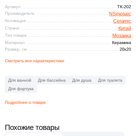
Синяя и голубая
Артикул
TK-202
84
Decor Mosaic (
)
Производитель
NSmosaic
Коричневая
Коллекция
Ceramic
1
Delacora (
)
Страна
Китай
1
Domino (
)
Тип товара
Мозаика
Черная
Материал
Керамика
2
DualGres (
)
Размер, см
20x20
Тема (рисунок на плитке)
5
Dune (
)
Смотреть все характеристики
Моноколор
107
ESTIMA (
)
Для ванной
2
Для бассейна
Для душа
Для туалета
El Molino (
)
Дерево
Для фартука
8
Eletto Ceramica (
)
Подробнее о товаре
Мрамор
1
Emil Ceramica (
)
4
Equipe (
)
Камень
Похожие товары
20
Eurotile Ceramica (
)