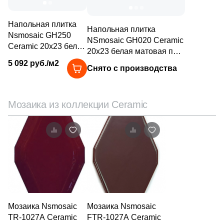
1
Волнистая (
)
Напольная плитка
Напольная плитка
60
Геометрия (
)
Nsmosaic GH250
NSmosaic GH020 Ceramic
Ceramic 20x23 белая
20x23 белая матовая под
1
Гранит (
)
матовая моноколор
мрамор
5 092 руб./м2
Снято с производства
127
Дерево (
)
2580
Камень (
)
Мозаика из коллекции Ceramic
11
Кирпич (
)
5
Классика (
)
9
Котто (
)
5
Кракелюр (
)
67
Лофт (
)
6
Майолика (
)
Мозаика Nsmosaic
Мозаика Nsmosaic
TR-1027A Ceramic
FTR-1027A Ceramic