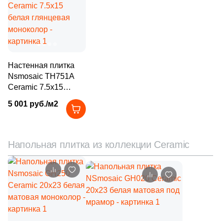
6
Нефрит Керамика (
)
71
Роскошная мозаика (
)
31
ТОНОМОЗАИК ООО (
)
Настенная плитка
Тема
Nsmosaic TH751A
21
Кожа (
)
Ceramic 7.5x15
белая глянцевая
5 001 руб./м2
17
3D мозаика (
)
моноколор
28
3D узор (
)
6
Абстракция (
)
Напольная плитка из коллекции Ceramic
369
Авантюрин (
)
4
Агат (
)
1
Акварель (
)
341
Бетон (
)